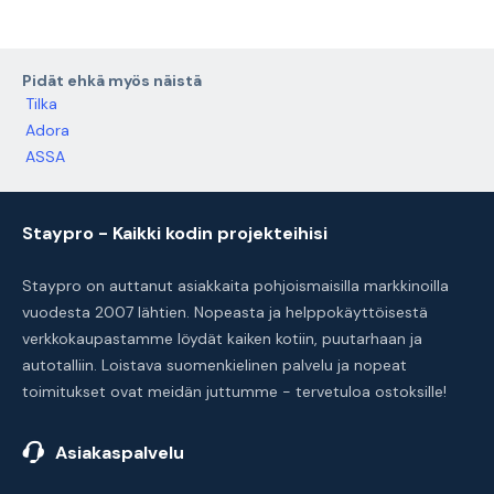
Pidät ehkä myös näistä
Tilka
Adora
ASSA
Staypro - Kaikki kodin projekteihisi
Staypro on auttanut asiakkaita pohjoismaisilla markkinoilla
vuodesta 2007 lähtien. Nopeasta ja helppokäyttöisestä
verkkokaupastamme löydät kaiken kotiin, puutarhaan ja
autotalliin. Loistava suomenkielinen palvelu ja nopeat
toimitukset ovat meidän juttumme - tervetuloa ostoksille!
Asiakaspalvelu