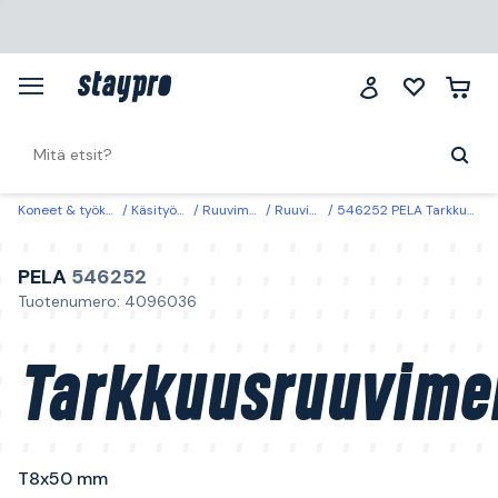
Koneet & työkalut
Käsityökalut
Ruuvimeisselit
Ruuvimeisselit
546252 PELA Tarkkuusruuvimeisseli T8x50 mm
PELA
546252
Tuotenumero: 4096036
Tarkkuusruuvimei
T8x50 mm