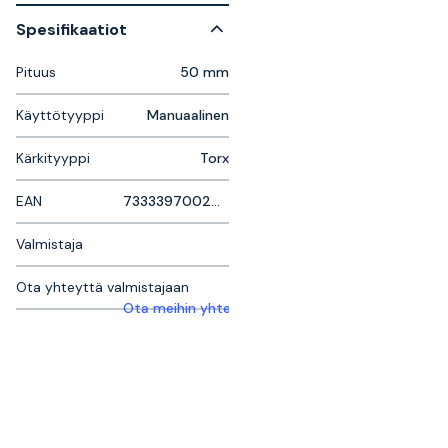
Spesifikaatiot
Pituus
50 mm
Käyttötyyppi
Manuaalinen
Kärkityyppi
Torx
EAN
7333397002061
Valmistaja
Ota yhteyttä valmistajaan
Ota meihin yhteyttä saadaksesi lisätietoja