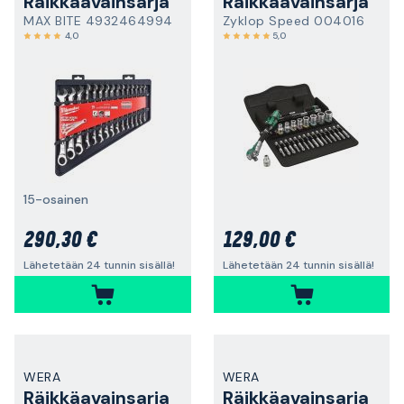
Räikkäavainsarja
Räikkäavainsarja
MAX BITE 4932464994
Zyklop Speed 004016
4,0
5,0
15-osainen
290,30 €
129,00 €
Lähetetään 24 tunnin sisällä!
Lähetetään 24 tunnin sisällä!
WERA
WERA
Räikkäavainsarja
Räikkäavainsarja