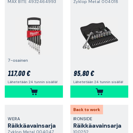
MAX BITE 4932464993
Zyklop Metal 004018
7-osainen
117,00 €
95,80 €
Lähetetään 24 tunnin sisällä!
Lähetetään 24 tunnin sisällä!
Back to work
WERA
IRONSIDE
Räikkäavainsarja
Räikkäavainsarja
Zyklop Metal 004047
100252