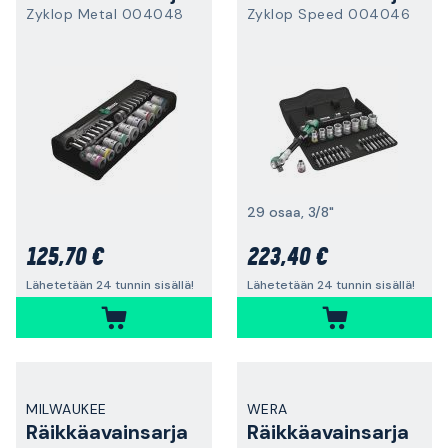
Zyklop Metal 004048
Zyklop Speed 004046
29 osaa, 3/8"
125,70 €
223,40 €
Lähetetään 24 tunnin sisällä!
Lähetetään 24 tunnin sisällä!
MILWAUKEE
WERA
Räikkäavainsarja
Räikkäavainsarja