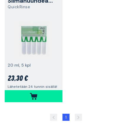
Silmähuuhdeampulli
QuickRinse
20 ml, 5 kpl
23,30 €
Lähetetään 24 tunnin sisällä!
1