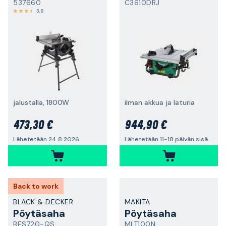
537660
C3610DRJ
3,8
jalustalla, 1800W
ilman akkua ja laturia
473,30 €
944,90 €
Lähetetään 24.8.2026
Lähetetään 11-18 päivän sisällä
Back to work
BLACK & DECKER
MAKITA
Pöytäsaha
Pöytäsaha
BES720-QS
MLT100N