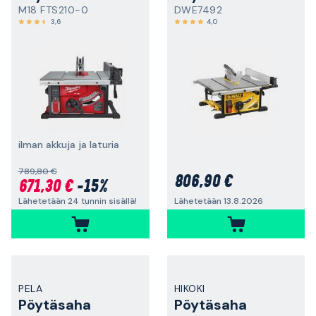
M18 FTS210-0
DWE7492
3,6
4,0
ilman akkuja ja laturia
789,80 €
806,90 €
671,30 €
-15%
Lähetetään 24 tunnin sisällä!
Lähetetään 13.8.2026
PELA
HIKOKI
Pöytäsaha
Pöytäsaha