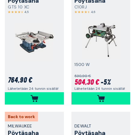
Pöytäsaha
Pöytäsaha
GTS 10 XC
C10RJ
4,5
4,6
1500 W
530,90 €
764,90 €
504,30 €
-5%
Lähetetään 24 tunnin sisällä!
Lähetetään 24 tunnin sisällä!
Back to work
MILWAUKEE
DEWALT
Pöytäsaha
Pöytäsaha