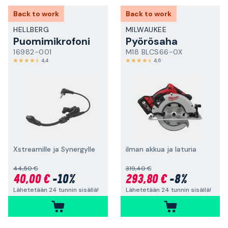
Back to work
Back to work
HELLBERG
MILWAUKEE
Puomimikrofoni
Pyörösaha
16982-001
M18 BLCS66-0X
4,4
4,6
Xstreamille ja Synergylle
ilman akkua ja laturia
44,50 €
319,40 €
40,00 €
-10%
293,80 €
-8%
Lähetetään 24 tunnin sisällä!
Lähetetään 24 tunnin sisällä!