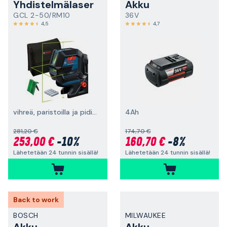
Yhdistelmälaser
Akku
GCL 2-50/RM10
36V
4,5
4,7
vihreä, paristoilla ja pidikkeellä
4Ah
281,20 €
174,70 €
253,00 €
-10%
160,70 €
-8%
Lähetetään 24 tunnin sisällä!
Lähetetään 24 tunnin sisällä!
Back to work
BOSCH
MILWAUKEE
Akku
Akku