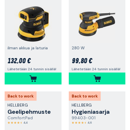
ilman akkua ja laturia
280 W
132,00 €
99,80 €
Lähetetään 24 tunnin sisällä!
Lähetetään 24 tunnin sisällä!
Back to work
Back to work
HELLBERG
HELLBERG
Geelipehmuste
Hygieniasarja
ComfortPad
99403-001
4,4
4,6