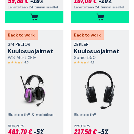
59,80 €
-10%
107,00 €
-10%
Lähetetään 24 tunnin sisällä!
Lähetetään 24 tunnin sisällä!
Back to work
Back to work
3M PELTOR
ZEKLER
Kuulosuojaimet
Kuulosuojaimet
WS Alert XPI+
Sonic 550
4,5
4,3
Bluetooth® & mobiilisovellus, päälakisanka
Bluetooth®
509,20 €
229,00 €
483,70 €
-5%
217,50 €
-5%