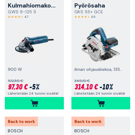
Kulmahiomakone
Pyörösaha
GWS 9-125 S
GKS 55+ GCE
4,7
4,9
900 W
ilman ohjauskiskoa, 1350 W
102,50 €
349,10 €
97,30 €
-5%
314,10 €
-10%
Lähetetään 24 tunnin sisällä!
Lähetetään 24 tunnin sisällä!
Back to work
Back to work
BOSCH
BOSCH