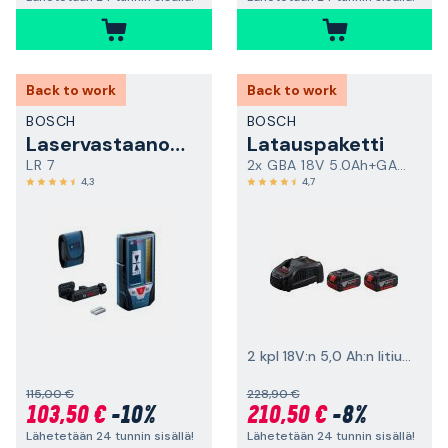
Back to work
Back to work
BOSCH
BOSCH
Laservastaanotin
Latauspaketti
LR 7
2x GBA 18V 5.0Ah+GAL 1880 CV
4,3
4,7
2 kpl 18V:n 5,0 Ah:n litiumioniakkuja
115,00 €
228,90 €
103,50 €
-10%
210,50 €
-8%
Lähetetään 24 tunnin sisällä!
Lähetetään 24 tunnin sisällä!