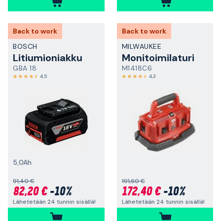
Back to work
Back to work
BOSCH
MILWAUKEE
Litiumioniakku
Monitoimilaturi
GBA 18
M1418C6
4,5
4,3
5,0Ah
91,40 €
191,60 €
82,20 €
-10%
172,40 €
-10%
Lähetetään 24 tunnin sisällä!
Lähetetään 24 tunnin sisällä!