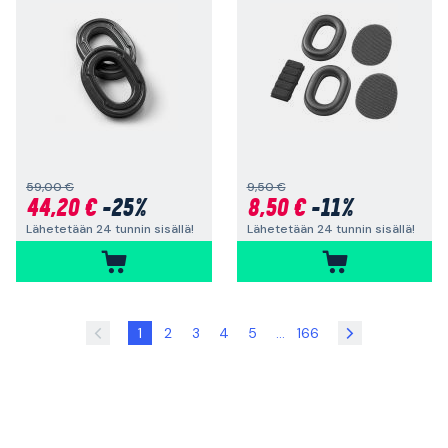
59,00 €
9,50 €
44,20 €
-25%
8,50 €
-11%
Lähetetään 24 tunnin sisällä!
Lähetetään 24 tunnin sisällä!
1
2
3
4
5
...
166