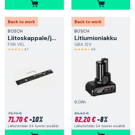
Back to work
Back to work
BOSCH
BOSCH
Liitoskappale/jatkoliitin
Litiumioniakku
FSN VEL
GBA 12V
4,7
4,9
6,0Ah
79,70 €
89,40 €
71,70 €
-10%
82,20 €
-8%
Lähetetään 24 tunnin sisällä!
Lähetetään 24 tunnin sisällä!