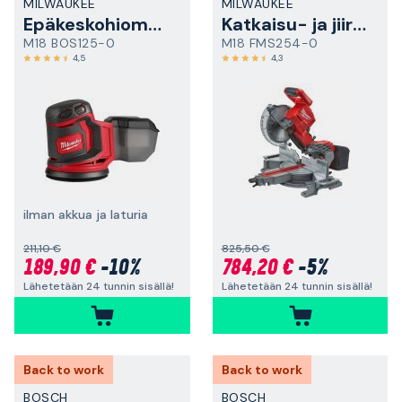
MILWAUKEE
MILWAUKEE
Epäkeskohiomakone
Katkaisu- ja jiirisaha
M18 BOS125-0
M18 FMS254-0
4,5
4,3
ilman akkua ja laturia
211,10 €
825,50 €
189,90 €
-10%
784,20 €
-5%
Lähetetään 24 tunnin sisällä!
Lähetetään 24 tunnin sisällä!
Back to work
Back to work
BOSCH
BOSCH