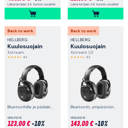
Lähetetään 24 tunnin sisällä!
Lähetetään 24 tunnin sisällä!
Back to work
Back to work
HELLBERG
HELLBERG
Kuulosuojain
Kuulosuojain
Xstream
Xstream LD
4,3
4,3
Bluetoothilla ja päälakisangalla
Bluetooth, ympäristönkuuntelu, päälakisanka
136,70 €
159,00 €
123,00 €
-10%
143,00 €
-10%