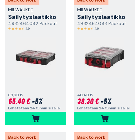
MILWAUKEE
MILWAUKEE
Säilytyslaatikko
Säilytyslaatikko
4932464082 Packout
4932464083 Packout
4,9
4,9
68,90 €
40,40 €
65,40 €
-5%
38,30 €
-5%
Lähetetään 24 tunnin sisällä!
Lähetetään 24 tunnin sisällä!
Back to work
Back to work