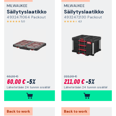
MILWAUKEE
MILWAUKEE
Säilytyslaatikko
Säilytyslaatikko
4932471064 Packout
4932472130 Packout
5,0
4,3
63,20 €
222,20 €
60,00 €
-5%
211,00 €
-5%
Lähetetään 24 tunnin sisällä!
Lähetetään 24 tunnin sisällä!
Back to work
Back to work