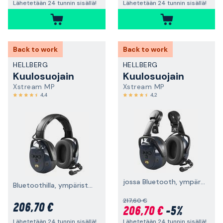
Lähetetään 24 tunnin sisällä!
Lähetetään 24 tunnin sisällä!
Back to work
Back to work
HELLBERG
HELLBERG
Kuulosuojain
Kuulosuojain
Xstream MP
Xstream MP
4,4
4,2
jossa Bluetooth, ympäristönkuuntelu ja kypäräkiinnike
Bluetoothilla, ympäristönkuuntelulla ja päälakisangalla
217,60 €
206,70 €
206,70 €
-5%
Lähetetään 24 tunnin sisällä!
Lähetetään 24 tunnin sisällä!