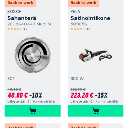
Back to work
Back to work
BOSCH
PELA
Sahanterä
Satinointikone
2608640447 Multi Material
509658
4,9
4,7
80T
1100 W
45,40 €
262,70 €
40,80 €
-10%
223,20 €
-15%
Lähetetään 24 tunnin sisällä!
Lähetetään 24 tunnin sisällä!
Back to work
Back to work