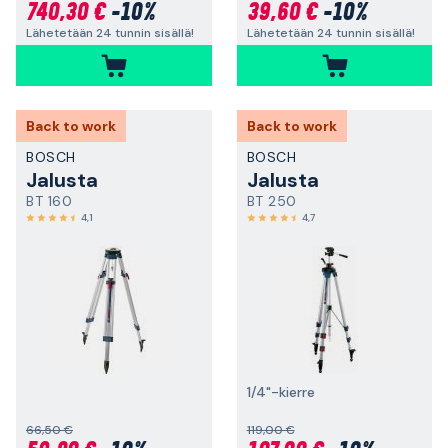
740,30 €
-10%
39,60 €
-10%
Lähetetään 24 tunnin sisällä!
Lähetetään 24 tunnin sisällä!
Back to work
Back to work
BOSCH
BOSCH
Jalusta
Jalusta
BT 160
BT 250
4,1
4,7
1/4"-kierre
66,50 €
119,00 €