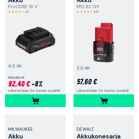
ProCORE 18 V
M12 B2 12V
4,7
4,6
4,0 Ah
2,0 Ah
100,50 €
57,60 €
92,40 €
-8%
Lähetetään 24 tunnin sisällä!
Lähetetään 24 tunnin sisällä!
MILWAUKEE
DEWALT
Akku
Akkukonesarja