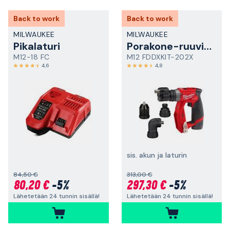
Back to work
Back to work
MILWAUKEE
MILWAUKEE
Pikalaturi
Porakone-ruuvinväännin
M12-18 FC
M12 FDDXKIT-202X
4,6
4,8
sis. akun ja laturin
84,50 €
313,00 €
80,20 €
-5%
297,30 €
-5%
Lähetetään 24 tunnin sisällä!
Lähetetään 24 tunnin sisällä!