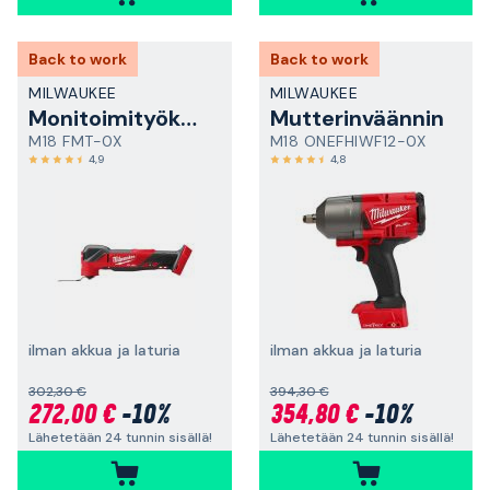
Back to work
Back to work
MILWAUKEE
MILWAUKEE
Monitoimityökalu
Mutterinväännin
M18 FMT-0X
M18 ONEFHIWF12-0X
4,9
4,8
ilman akkua ja laturia
ilman akkua ja laturia
302,30 €
394,30 €
272,00 €
-10%
354,80 €
-10%
Lähetetään 24 tunnin sisällä!
Lähetetään 24 tunnin sisällä!