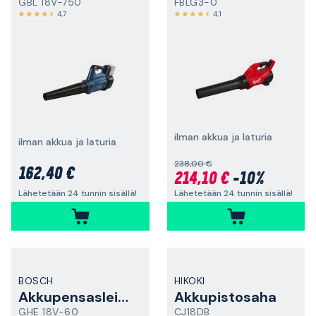
GBL 18V-750
FBLG3-0
4,7
4,1
ilman akkua ja laturia
ilman akkua ja laturia
238,00 €
162,40 €
214,10 €
-10%
Lähetetään 24 tunnin sisällä!
Lähetetään 24 tunnin sisällä!
BOSCH
HIKOKI
Akkupensasleikkuri
Akkupistosaha
GHE 18V-60
CJ18DB