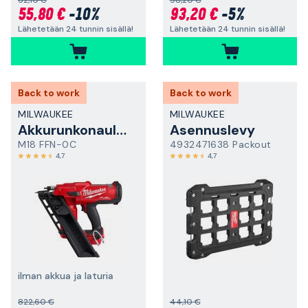
55,80 €
-10%
93,20 €
-5%
Lähetetään 24 tunnin sisällä!
Lähetetään 24 tunnin sisällä!
Back to work
Back to work
MILWAUKEE
MILWAUKEE
Akkurunkonaulain
Asennuslevy
M18 FFN-0C
4932471638 Packout
4,7
4,7
ilman akkua ja laturia
822,60 €
44,10 €