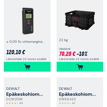
22 kg
± 0,05 ‰ virhemarginaali 0,50 ‰ tarkkuudessa
78,00 €
120,10 €
70,20 €
-10%
Lähetetään 24 tunnin sisällä!
Lähetetään 24 tunnin sisällä!
DEWALT
DEWALT
Epäkeskohiomakone
Epäkeskohiomakone
DCW210N
DWE6423
4,9
4,7