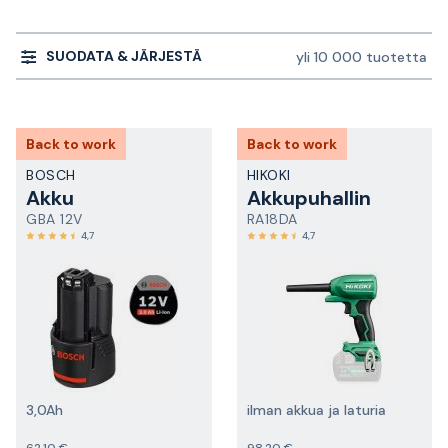
SUODATA & JÄRJESTÄ
yli 10 000 tuotetta
Back to work
Back to work
BOSCH
HIKOKI
Akku
Akkupuhallin
GBA 12V
RA18DA
4,7
4,7
3,0Ah
ilman akkua ja laturia
62,10 €
98,20 €