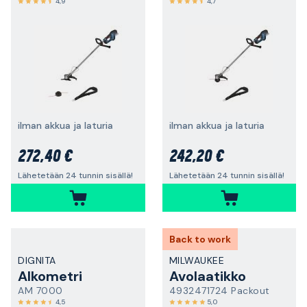
4,9
4,7
ilman akkua ja laturia
ilman akkua ja laturia
272,40 €
242,20 €
Lähetetään 24 tunnin sisällä!
Lähetetään 24 tunnin sisällä!
Back to work
DIGNITA
MILWAUKEE
Alkometri
Avolaatikko
AM 7000
4932471724 Packout
4,5
5,0