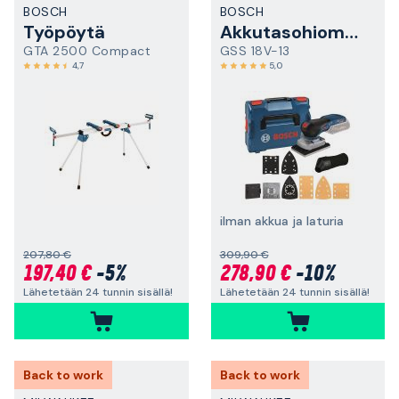
BOSCH
BOSCH
Työpöytä
Akkutasohiomakone
GTA 2500 Compact
GSS 18V-13
4,7
5,0
ilman akkua ja laturia
207,80 €
309,90 €
197,40 €
-5%
278,90 €
-10%
Lähetetään 24 tunnin sisällä!
Lähetetään 24 tunnin sisällä!
Back to work
Back to work