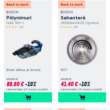
Back to work
Back to work
BOSCH
BOSCH
Pölynimuri
Sahanterä
GAS 18V-1
2608640433 Optiline Wood
4,3
4,8
ilman akkua ja laturia
60T
99,90 €
46,10 €
89,90 €
-10%
41,40 €
-10%
Lähetetään 24 tunnin sisällä!
Lähetetään 24 tunnin sisällä!