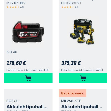
M18 B5 18V
DCK268P2T
4,9
4,9
5,0 Ah
178,60 €
375,30 €
Lähetetään 24 tunnin sisällä!
Lähetetään 24 tunnin sisällä!
Back to work
BOSCH
MILWAUKEE
Akkulehtipuhallin
Akkulehtipuhallin