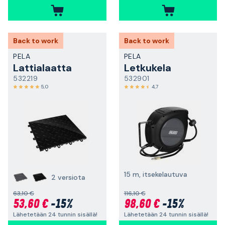
Back to work
Back to work
PELA
PELA
Lattialaatta
Letkukela
532219
532901
5,0
4,7
15 m, itsekelautuva
2 versiota
63,10 €
116,10 €
53,60 €
-15%
98,60 €
-15%
Lähetetään 24 tunnin sisällä!
Lähetetään 24 tunnin sisällä!