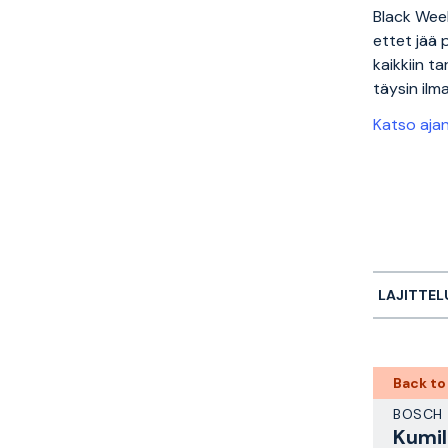
Black Week
ettet jää 
kaikkiin t
täysin ilma
Katso aja
LAJITTEL
Back to
BOSCH
Kumil