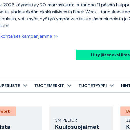
 2026 käynnistyy 20. marraskuuta ja tarjoaa 11 päivää huippual
paitsi yhdestäkään eksklusiivisesta Black Week -tarjouksestam
arjouksiin, voit myös hyötyä ympärivuotisista jäsenhinnoista ja
ista!
nkohtaiset kampanjamme >>
Liity jäseneksi ilma
UPERUSTE
TUOTEMERKIT
TUOTETYYPPI
HIN
 work
B
3M PELTOR
Z
ista
Kuulosuojaimet
K