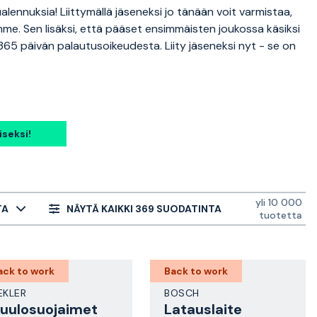
ennuksia! Liittymällä jäseneksi jo tänään voit varmistaa,
me. Sen lisäksi, että pääset ensimmäisten joukossa käsiksi
 365 päivän palautusoikeudesta. Liity jäseneksi nyt - se on
iseksi!
yli 10 000
TA
NÄYTÄ KAIKKI 369 SUODATINTA
tuotetta
ack to work
Back to work
EKLER
BOSCH
uulosuojaimet
Latauslaite