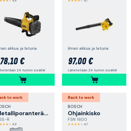
4,8
4,1
man akkua ja laturia
ilman akkua ja laturia
78,10 €
97,00 €
hetetään 24 tunnin sisällä!
Lähetetään 24 tunnin sisällä!
ack to work
Back to work
OSCH
BOSCH
Metalliporanteräsarja
Ohjainkisko
SS-R
FSN 1600
4,9
4,7