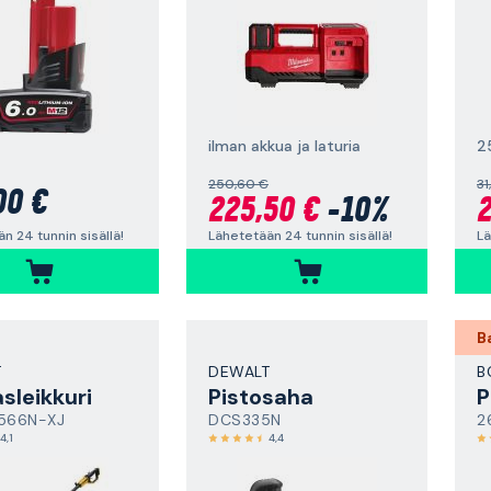
ilman akkua ja laturia
2
250,60 €
31
00 €
225,50 €
-10%
2
n 24 tunnin sisällä!
Lähetetään 24 tunnin sisällä!
Lä
B
T
DEWALT
B
sleikkuri
Pistosaha
566N-XJ
DCS335N
2
4,1
4,4