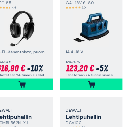
EO 85
GAL 18V 6-80
4,4
5,0
Hi-Fi -äänentoisto, puomimikrofoni, korkealaatuinen kuuntelutoiminto (Natural Sound Transparency) ja Bluetooth®
14,4–18 V
63,30 €
129,70 €
16,90 €
-10%
123,20 €
-5%
hetetään 24 tunnin sisällä!
Lähetetään 24 tunnin sisällä!
EWALT
DEWALT
ehtipuhallin
Lehtipuhallin
CMBL562N-XJ
DCV100