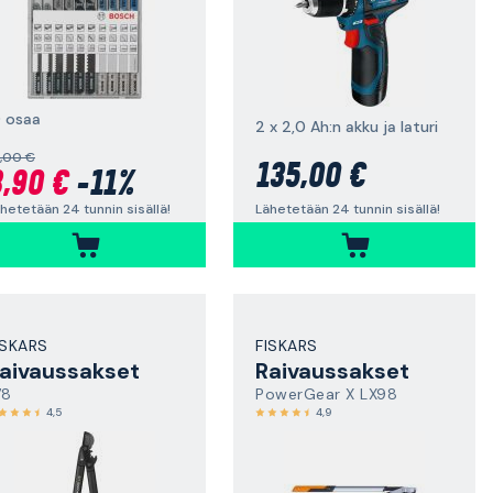
0 osaa
2 x 2,0 Ah:n akku ja laturi
,00 €
135,00 €
,90 €
-11%
Lähetetään 24 tunnin sisällä!
hetetään 24 tunnin sisällä!
ISKARS
FISKARS
aivaussakset
Raivaussakset
78
PowerGear X LX98
4,5
4,9