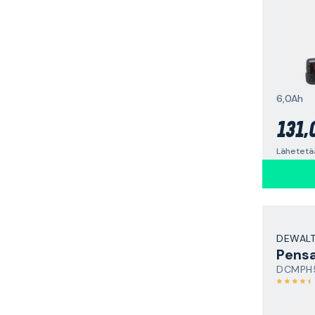
6,0Ah
131,
Lähetetää
DEWAL
Pensa
DCMPH