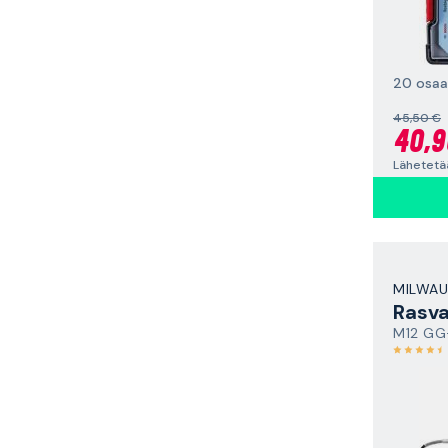
20 osaa
45,50 €
40,9
Lähetetää
MILWAU
Rasva
M12 GG