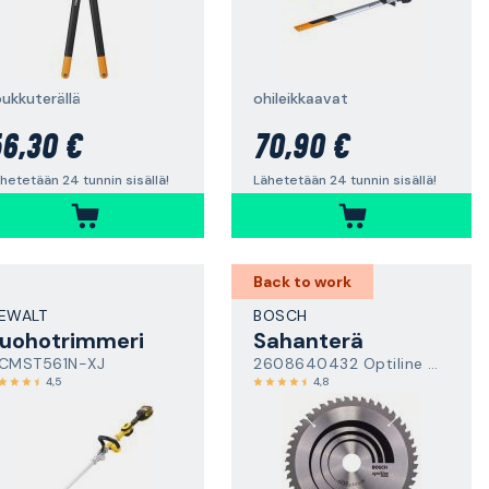
oukkuterällä
ohileikkaavat
6,30 €
70,90 €
hetetään 24 tunnin sisällä!
Lähetetään 24 tunnin sisällä!
Back to work
EWALT
BOSCH
uohotrimmeri
Sahanterä
CMST561N-XJ
2608640432 Optiline Wood
4,5
4,8