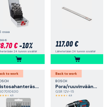
5 osaa
,90 €
117,00 €
8,70 €
-10%
Lähetetään 24 tunnin sisällä!
hetetään 24 tunnin sisällä!
ack to work
Back to work
OSCH
BOSCH
Pistosahanteräsarja
Pora/ruuvinväännin
607010630
GSR 12V-15
4,5
4,9