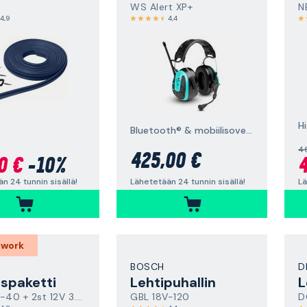
WS Alert XP+
N
4,9
4,4
Bluetooth® & mobiilisovellus, päälakisanka
4
425,00 €
0 €
-10%
4
Lähetetään 24 tunnin sisällä!
n 24 tunnin sisällä!
Lä
 work
BOSCH
D
spaketti
Lehtipuhallin
L
GAL 12V-40 + 2st 12V 3.0Ah
GBL 18V-120
D