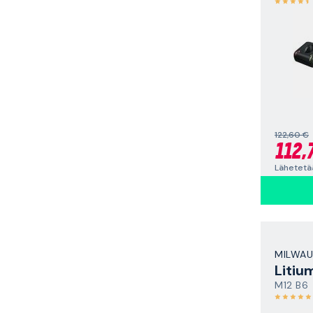
122,60 €
112,
Lähetetää
MILWAU
Litiu
M12 B6