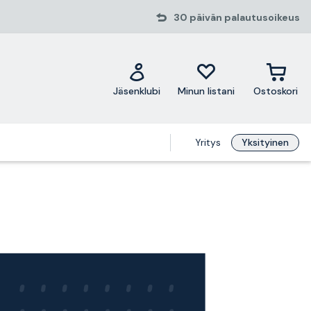
30 päivän palautusoikeus
Jäsenklubi
Minun listani
Ostoskori
Yritys
Yksityinen