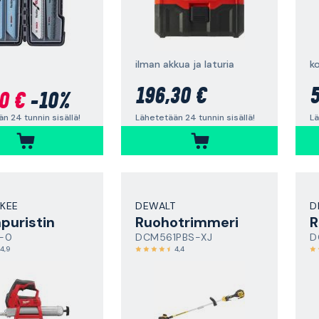
ilman akkua ja laturia
k
196,30 €
5
0 €
-10%
Lähetetään 24 tunnin sisällä!
Lä
n 24 tunnin sisällä!
KEE
DEWALT
D
puristin
Ruohotrimmeri
R
-0
DCM561PBS-XJ
D
4,9
4,4