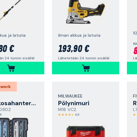
1
kua ja laturia
ilman akkua ja laturia
10
80 €
193,90 €
8
n 24 tunnin sisällä!
Lähetetään 24 tunnin sisällä!
Lä
 work
MILWAUKEE
F
Puukkosahanteräsarja
Pölynimuri
R
0902
M18 VC2
L
,6
4,6