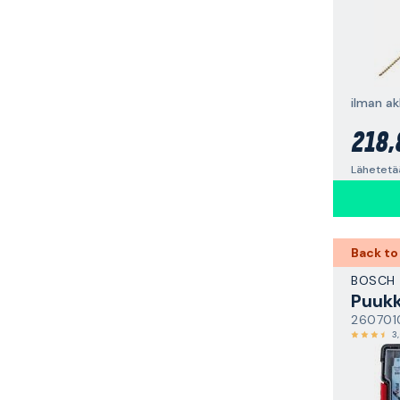
ilman ak
218,
Lähetetää
Back to
BOSCH
260701
3