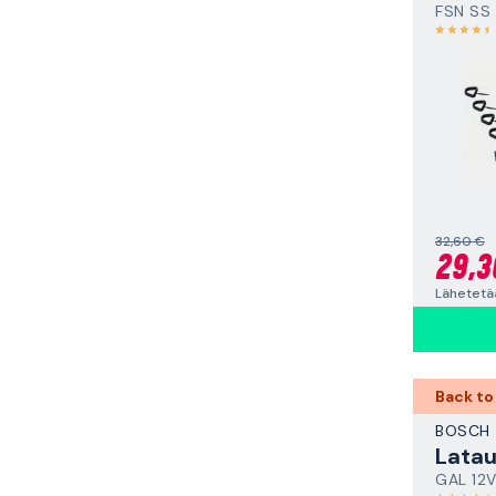
FSN SS
32,60 €
29,3
Lähetetää
Back to
BOSCH
Latau