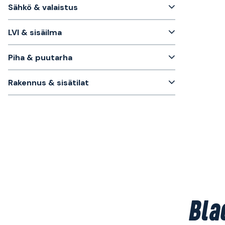
Sähkö & valaistus
LVI & sisäilma
Piha & puutarha
Rakennus & sisätilat
Bla