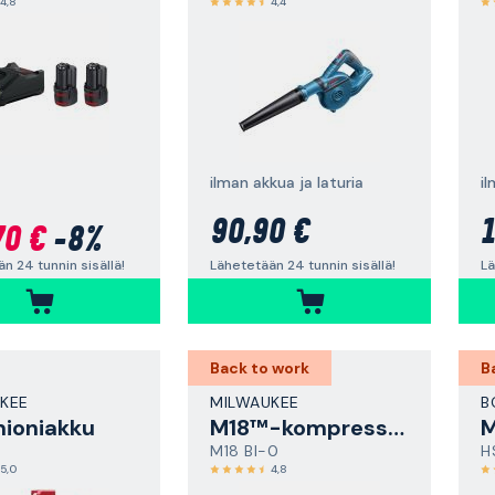
4,8
4,4
ilman akkua ja laturia
il
90,90 €
1
70 €
-8%
Lähetetään 24 tunnin sisällä!
Lä
n 24 tunnin sisällä!
Back to work
B
KEE
MILWAUKEE
B
mioniakku
M18™-kompressori
M18 BI-0
H
5,0
4,8