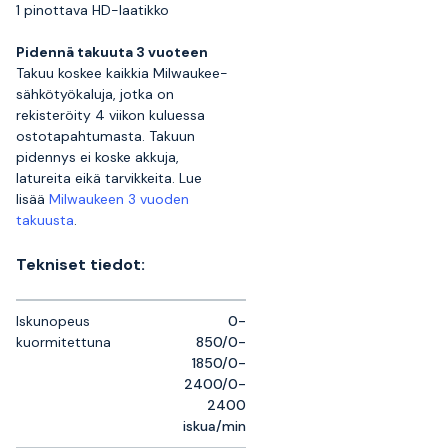
1 pinottava HD-laatikko
Pidennä takuuta 3 vuoteen
Takuu koskee kaikkia Milwaukee-
sähkötyökaluja, jotka on
rekisteröity 4 viikon kuluessa
ostotapahtumasta. Takuun
pidennys ei koske akkuja,
latureita eikä tarvikkeita. Lue
lisää
Milwaukeen 3 vuoden
takuusta
.
Tekniset tiedot:
Iskunopeus
0-
kuormitettuna
850/0-
1850/0-
2400/0-
2400
iskua/min