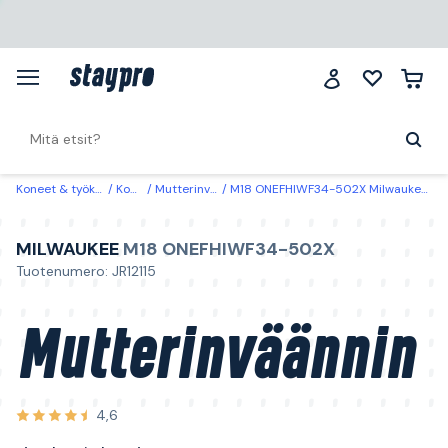
Koneet & työkalut
Koneet
Mutterinvääntimet
M18 ONEFHIWF34-502X Milwaukee Mutterinväännin sis. akun ja laturin
MILWAUKEE
M18 ONEFHIWF34-502X
Tuotenumero: JR12115
Mutterinväännin
4,6