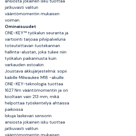
ansiosta jokainen isku tuottaa
jatkuvasti valitun
vääntömomentin mukaisen
voiman.
Ominaisuudet
ONE-KEY™ työkalun seuranta ja
vartiointi tarjoaa pilvipalveluna
toteutettavan tuotekannan
hallinta-alustan, joka tukee niin
työkalun paikannusta kuin
varkauden estoakin
Joustava akkujärjestelmä: sopii
kaikille Milwaukee M18 -akuille.
ONE-KEY-teknologia tuottaa
1627 Nm vääntömomentin ja on
kooltaan vain 213 mm, mikä
helpottaa työskentelyä ahtaissa
paikoissa
Iskuja laskevan sensorin
ansiosta jokainen isku tuottaa
jatkuvasti valitun
vääntömomentin mukaisen