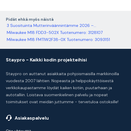
Pidät ehkä myös näistä
3 Suosituinta Mutterinväännintämme 2026 –...
Milwaukee M18 FDD3-502X Tuotenumero: 3128107
Milwaukee M18 FMTIW2F38-0X Tuotenumero: 3093151
Staypro - Kaikki kodin projekteihisi
Staypro on auttanut asiakkaita pohjoismaisilla markkinoilla
vuodesta 2007 lähtien. Nopeasta ja helppokäyttöisestä
verkkokaupastamme löydät kaiken kotiin, puutarhaan ja
autotalliin. Loistava suomenkielinen palvelu ja nopeat
toimitukset ovat meidän juttumme - tervetuloa ostoksille!
Asiakaspalvelu