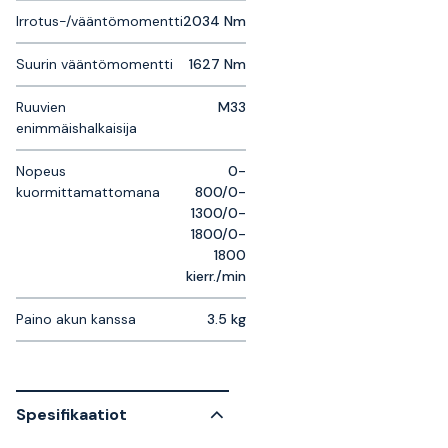
Irrotus-/vääntömomentti
2034 Nm
Suurin vääntömomentti
1627 Nm
Ruuvien
M33
enimmäishalkaisija
Nopeus
0-
kuormittamattomana
800/0-
1300/0-
1800/0-
1800
kierr./min
Paino akun kanssa
3.5 kg
Spesifikaatiot