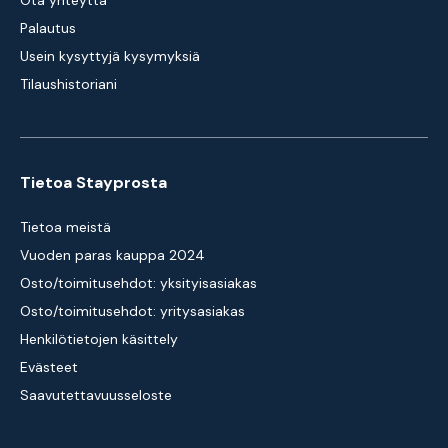
Ota yhteyttä
Palautus
Usein kysyttyjä kysymyksiä
Tilaushistoriani
Tietoa Stayprosta
Tietoa meistä
Vuoden paras kauppa 2024
Osto/toimitusehdot: yksityisasiakas
Osto/toimitusehdot: yritysasiakas
Henkilötietojen käsittely
Evästeet
Saavutettavuusseloste