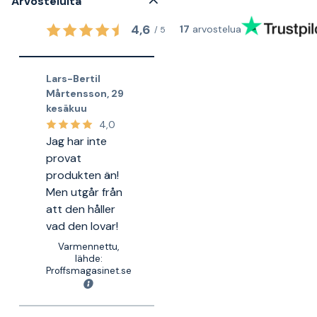
Arvosteluita
4,6
17
arvostelua
/
5
Lars-Bertil
Mårtensson
,
29
kesäkuu
4,0
Jag har inte
provat
produkten än!
Men utgår från
att den håller
vad den lovar!
Varmennettu,
lähde:
Proffsmagasinet.se