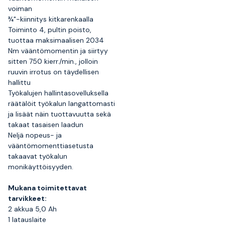
voiman
¾"-kiinnitys kitkarenkaalla
Toiminto 4, pultin poisto,
tuottaa maksimaalisen 2034
Nm vääntömomentin ja siirtyy
sitten 750 kierr./min., jolloin
ruuvin irrotus on täydellisen
hallittu
Työkalujen hallintasovelluksella
räätälöit työkalun langattomasti
ja lisäät näin tuottavuutta sekä
takaat tasaisen laadun
Neljä nopeus- ja
vääntömomenttiasetusta
takaavat työkalun
monikäyttöisyyden.
Mukana toimitettavat
tarvikkeet:
2 akkua 5,0 Ah
1 latauslaite