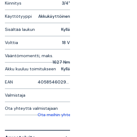
Kiinnitys
3/4"
Käyttötyyppi
Akkukäyttöinen
Sisältää laukun
Kyllä
Volttia
18 V
Vääntömomentti, maks.
1627 Nm
Akku kuuluu toimitukseen
Kyllä
EAN
4058546029029
Valmistaja
Ota yhteyttä valmistajaan
Ota meihin yhteyttä saadaksesi lisätietoja