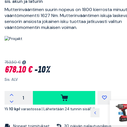
sis. akun ja laturin
Mutterinvääntimen suurin nopeus on 1800 kierrosta minuuti
vääntömomentti 1627 Nm. Mutterinvääntimen iskuja laskev
sensorin ansiosta jokainen isku tuottaa jatkuvasti valitun
vääntömomentin mukaisen voiman.
753,50 €
678,10 €
-10%
Sis. ALV
Yli
10 kpl
varastossa |
Lähetetään 24 tunnin sisällä!
Nopeat toimitukset
30 päivän palautusoikeus