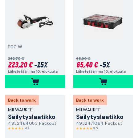
1100 W
262,70 €
68,90 €
223,20 €
-15%
65,40 €
-5%
Lähetetään ma 10. elokuuta
Lähetetään ma 10. elokuuta
Back to work
Back to work
MILWAUKEE
MILWAUKEE
Säilytyslaatikko
Säilytyslaatikko
4932464083 Packout
4932471064 Packout
4,9
5,0