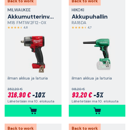
Back to work
Back to work
MILWAUKEE
HIKOKI
Akkumutterinväännin
Akkupuhallin
M18 FMTIW2F12-0X
RA18DA
4,8
4,7
ilman akkua ja laturia
ilman akkua ja laturia
352,20 €
98,20 €
316,90 €
-10%
93,20 €
-5%
Lähetetään ma 10. elokuuta
Lähetetään ma 10. elokuuta
Back to work
Back to work