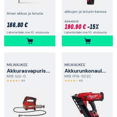
akkujen ja laturin kanssa
ilman akkua ja laturia
224,60 €
166,80 €
190,90 €
-15%
Lähetetään ma 10. elokuuta
Lähetetään ma 10. elokuuta
MILWAUKEE
MILWAUKEE
Akkurasvapuristin
Akkurunkonaulain
M18 GG-0
M18 FFN-502C
4,9
4,8