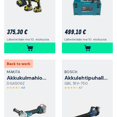
375,30 €
499,10 €
Lähetetään ma 10. elokuuta
Lähetetään ma 10. elokuuta
Back to work
MAKITA
BOSCH
Akkukulmahiomakone
Akkulehtipuhallin
DGA506Z
GBL 18V-750
4,8
4,7