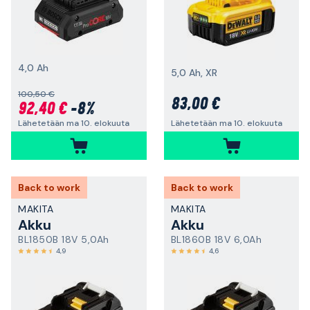
4,0 Ah
5,0 Ah, XR
100,50 €
83,00 €
92,40 €
-8%
Lähetetään ma 10. elokuuta
Lähetetään ma 10. elokuuta
Back to work
Back to work
MAKITA
MAKITA
Akku
Akku
BL1850B 18V 5,0Ah
BL1860B 18V 6,0Ah
4,9
4,6