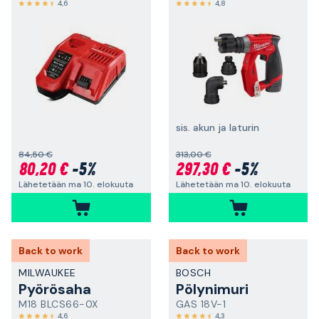
4,6
4,8
sis. akun ja laturin
84,50 €
313,00 €
80,20 €
-5%
297,30 €
-5%
Lähetetään ma 10. elokuuta
Lähetetään ma 10. elokuuta
Back to work
Back to work
MILWAUKEE
BOSCH
Pyörösaha
Pölynimuri
M18 BLCS66-0X
GAS 18V-1
4,6
4,3