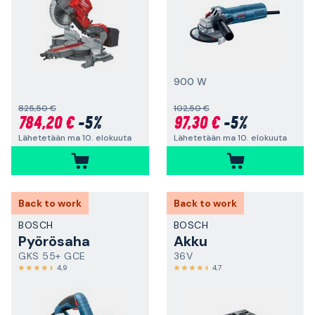
900 W
825,50 €
102,50 €
784,20 €
-5%
97,30 €
-5%
Lähetetään ma 10. elokuuta
Lähetetään ma 10. elokuuta
Back to work
Back to work
BOSCH
BOSCH
Pyörösaha
Akku
GKS 55+ GCE
36V
4,9
4,7