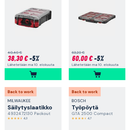
40,40 €
63,20 €
38,30 €
-5%
60,00 €
-5%
Lähetetään ma 10. elokuuta
Lähetetään ma 10. elokuuta
Back to work
Back to work
MILWAUKEE
BOSCH
Säilytyslaatikko
Työpöytä
4932472130 Packout
GTA 2500 Compact
4,3
4,7