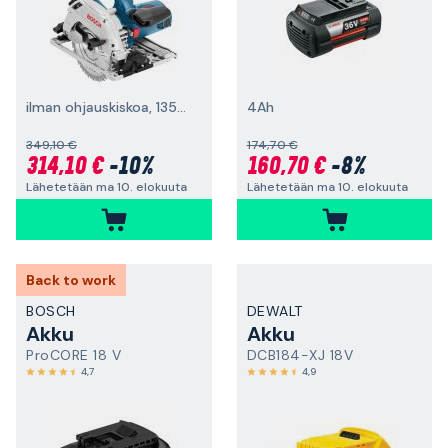
ilman ohjauskiskoa, 1350 W
4Ah
349,10 €
174,70 €
314,10 €
-10%
160,70 €
-8%
Lähetetään ma 10. elokuuta
Lähetetään ma 10. elokuuta
Back to work
BOSCH
DEWALT
Akku
Akku
ProCORE 18 V
DCB184-XJ 18V
4,7
4,9