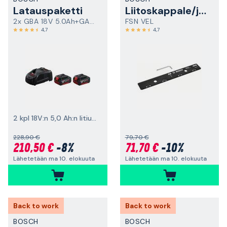
Latauspaketti
Liitoskappale/jatkoliitin
2x GBA 18V 5.0Ah+GAL 1880 CV
FSN VEL
4,7
4,7
2 kpl 18V:n 5,0 Ah:n litiumioniakkuja
228,90 €
79,70 €
210,50 €
-8%
71,70 €
-10%
Lähetetään ma 10. elokuuta
Lähetetään ma 10. elokuuta
Back to work
Back to work
BOSCH
BOSCH