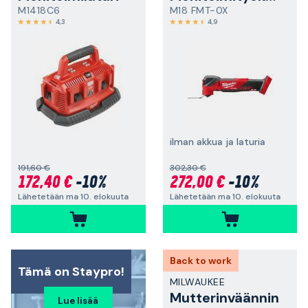
M1418C6
M18 FMT-0X
4,3
4,9
ilman akkua ja laturia
191,60 €
302,30 €
172,40 €
-10%
272,00 €
-10%
Lähetetään ma 10. elokuuta
Lähetetään ma 10. elokuuta
Back to work
Tämä on Staypro!
MILWAUKEE
Mutterinväännin
Lue lisää