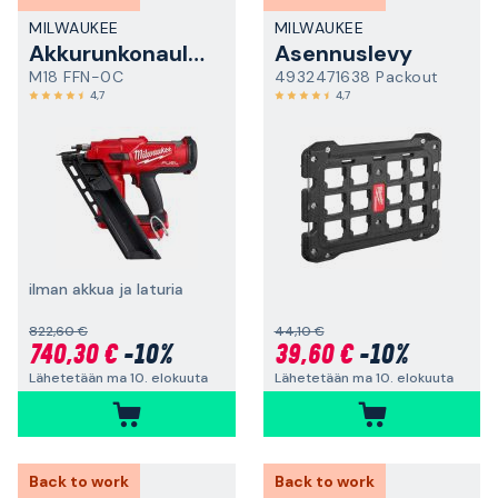
MILWAUKEE
MILWAUKEE
Akkurunkonaulain
Asennuslevy
M18 FFN-0C
4932471638 Packout
4,7
4,7
ilman akkua ja laturia
822,60 €
44,10 €
740,30 €
-10%
39,60 €
-10%
Lähetetään ma 10. elokuuta
Lähetetään ma 10. elokuuta
Back to work
Back to work