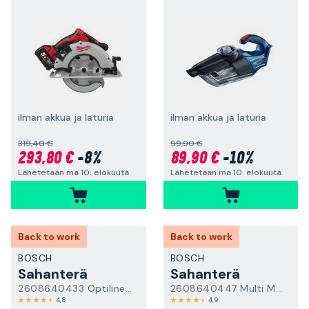
ilman akkua ja laturia
ilman akkua ja laturia
319,40 €
99,90 €
293,80 €
-8%
89,90 €
-10%
Lähetetään ma 10. elokuuta
Lähetetään ma 10. elokuuta
Back to work
Back to work
BOSCH
BOSCH
Sahanterä
Sahanterä
2608640433 Optiline Wood
2608640447 Multi Material
4,8
4,9