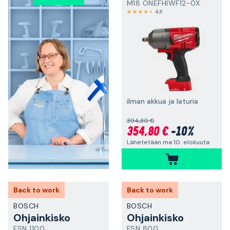
M18 ONEFHIWF12-0X
4,8
ilman akkua ja laturia
394,30 €
354,80 €
-10%
Lähetetään ma 10. elokuuta
Back to work
Back to work
BOSCH
BOSCH
Ohjainkisko
Ohjainkisko
FSN 1100
FSN 800