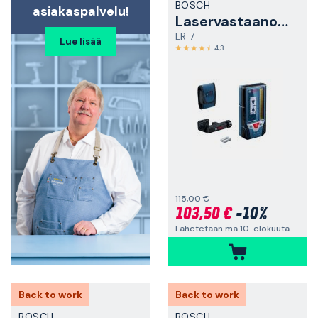
BOSCH
asiakaspalvelu!
Laservastaanotin
LR 7
Lue lisää
4,3
115,00 €
103,50 €
-10%
Lähetetään ma 10. elokuuta
Back to work
Back to work
BOSCH
BOSCH