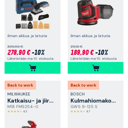
ilman akkua ja laturia
ilman akkua ja laturia
309,90 €
211,10 €
278,90 €
-10%
189,90 €
-10%
Lähetetään ma 10. elokuuta
Lähetetään ma 10. elokuuta
Back to work
Back to work
MILWAUKEE
BOSCH
Katkaisu- ja jiirisaha
Kulmahiomakone
M18 FMS254-0
GWS 9-125 S
4,3
4,7