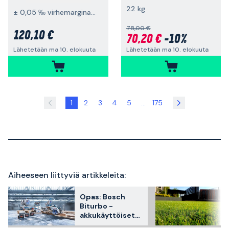
22 kg
± 0,05 ‰ virhemarginaali 0,50 ‰ tarkkuudessa
78,00 €
120,10 €
70,20 €
-10%
Lähetetään ma 10. elokuuta
Lähetetään ma 10. elokuuta
1
2
3
4
5
...
175
Aiheeseen liittyviä artikkeleita:
Opas: Bosch
Biturbo -
akkukäyttöiset
työkalut ja