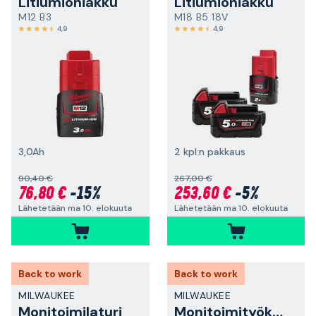
Litiumioniakku
Litiumioniakku
M12 B3
M18 B5 18V
4,9
4,9
3,0Ah
2 kpl:n pakkaus
90,40 €
267,00 €
76,80 €
-15%
253,60 €
-5%
Lähetetään ma 10. elokuuta
Lähetetään ma 10. elokuuta
Back to work
Back to work
MILWAUKEE
MILWAUKEE
Monitoimilaturi
Monitoimityökalu