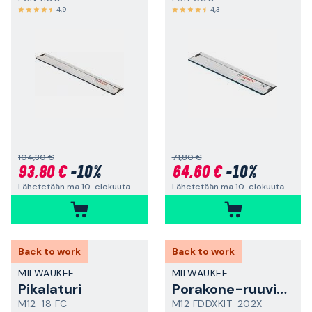
4,9
4,3
104,30 €
71,80 €
93,80 €
-10%
64,60 €
-10%
Lähetetään ma 10. elokuuta
Lähetetään ma 10. elokuuta
Back to work
Back to work
MILWAUKEE
MILWAUKEE
Pikalaturi
Porakone-ruuvinväännin
M12-18 FC
M12 FDDXKIT-202X