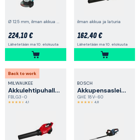
Ø 125 mm, ilman akkua ja laturia
ilman akkua ja laturia
224,10 €
162,40 €
Lähetetään ma 10. elokuuta
Lähetetään ma 10. elokuuta
Back to work
MILWAUKEE
BOSCH
Akkulehtipuhallin
Akkupensasleikkuri
FBLG3-0
GHE 18V-60
4,1
4,8