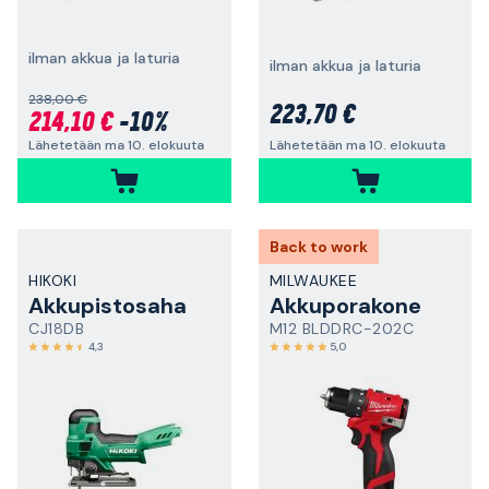
ilman akkua ja laturia
ilman akkua ja laturia
238,00 €
223,70 €
214,10 €
-10%
Lähetetään ma 10. elokuuta
Lähetetään ma 10. elokuuta
Back to work
HIKOKI
MILWAUKEE
Akkupistosaha
Akkuporakone
CJ18DB
M12 BLDDRC-202C
4,3
5,0