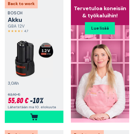
Back to work
Tervetuloa koneisiin
BOSCH
& työkaluihin!
Akku
GBA 12V
Lue lisää
4,7
3,0Ah
62,10 €
55,80 €
-10%
Lähetetään ma 10. elokuuta