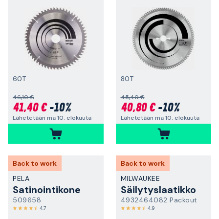
60T
80T
46,10 €
45,40 €
41,40 €
-10%
40,80 €
-10%
Lähetetään ma 10. elokuuta
Lähetetään ma 10. elokuuta
Back to work
Back to work
PELA
MILWAUKEE
Satinointikone
Säilytyslaatikko
509658
4932464082 Packout
4,7
4,9