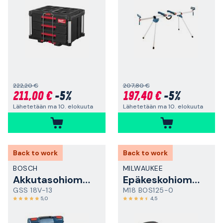
222,20 €
207,80 €
211,00 €
-5%
197,40 €
-5%
Lähetetään ma 10. elokuuta
Lähetetään ma 10. elokuuta
Back to work
Back to work
BOSCH
MILWAUKEE
Akkutasohiomakone
Epäkeskohiomakone
GSS 18V-13
M18 BOS125-0
5,0
4,5