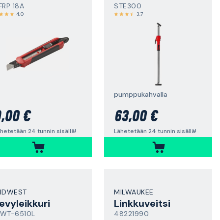
FRP 18A
STE300
4,0
3,7
pumppukahvalla
,00 €
63,00 €
hetetään 24 tunnin sisällä!
Lähetetään 24 tunnin sisällä!
IDWEST
MILWAUKEE
evyleikkuri
Linkkuveitsi
WT-6510L
48221990