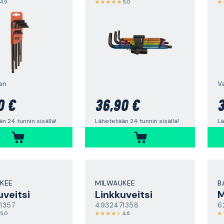
4,9
5,0
en
V
0 €
36,90 €
3
n 24 tunnin sisällä!
Lähetetään 24 tunnin sisällä!
Lä
KEE
MILWAUKEE
B
uveitsi
Linkkuveitsi
M
1357
4932471358
6
5,0
4,6