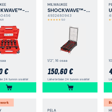
KEE
MILWAUKEE
P
SHOCKWAVE™-hylsysarja
SHOCKWAVE™-hylsysarja
80456
4932480943
4
4,6
5,0
osaa
1/2", 16 osaa
1
0 €
150,60 €
4
n 24 tunnin sisällä!
Lähetetään 24 tunnin sisällä!
Lä
 work
B
Y
PELA
H