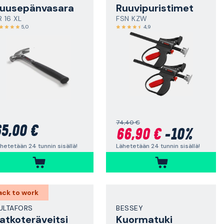
uusepänvasara
Ruuvipuristimet
R 16 XL
FSN KZW
5,0
4,9
74,40 €
5,00 €
66,90 €
-10%
hetetään 24 tunnin sisällä!
Lähetetään 24 tunnin sisällä!
ack to work
ULTAFORS
BESSEY
atkoteräveitsi
Kuormatuki