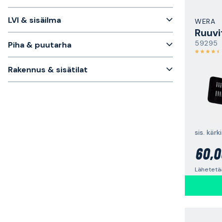
LVI & sisäilma
WERA
Ruuvi
59295
Piha & puutarha
Rakennus & sisätilat
sis. kärk
60,0
Lähetetää