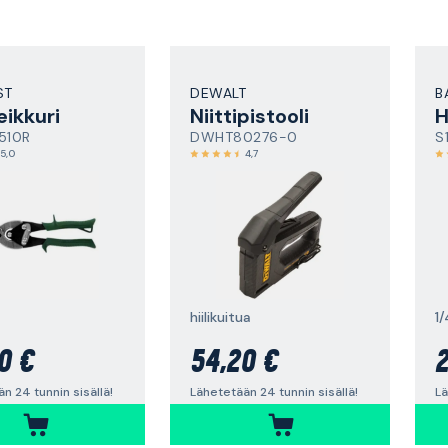
ST
DEWALT
B
eikkuri
Niittipistooli
H
510R
DWHT80276-0
S
5,0
4,7
hiilikuitua
1/
0 €
54,20 €
2
n 24 tunnin sisällä!
Lähetetään 24 tunnin sisällä!
Lä