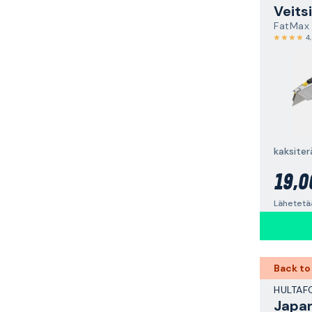
Veitsi
FatMax
4
kaksite
19,0
Lähetetää
Back to
HULTAF
Japa