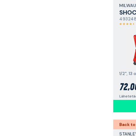
MILWAU
49324
1/2", 13 
72,0
Lähetetää
Back to
STANLE