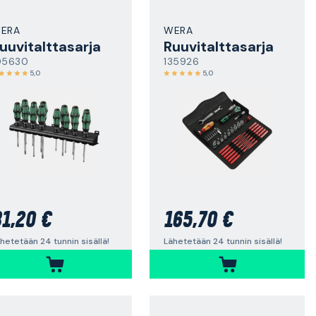
ERA
WERA
uuvitalttasarja
Ruuvitalttasarja
05630
135926
5,0
5,0
1,20 €
165,70 €
hetetään 24 tunnin sisällä!
Lähetetään 24 tunnin sisällä!