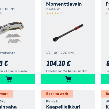
Momenttiavain
P
 0-10-789
543485
T
,0
5,0
rätoiminto
1/2", 40-220 Nm
0 €
104,10 €
6
n 24 tunnin sisällä!
Lähetetään 24 tunnin sisällä!
Lä
 work
Back to work
B
ORS
KNIPEX
H
ninsaha
Kaapelileikkuri
K