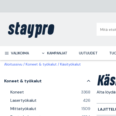
VALIKOIMA
KAMPANJAT
UUTUUDET
TUO
Aloitussivu
Koneet & työkalut
Käsityökalut
Käs
Koneet & työkalut
Koneet
3368
Alta löydä
Lasertyökalut
426
Mittatyökalut
1509
LAJITTEL