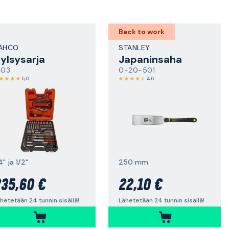
Back to work
AHCO
STANLEY
ylsysarja
Japaninsaha
103
0-20-501
5,0
4,6
4" ja 1/2"
250 mm
35,60 €
22,10 €
hetetään 24 tunnin sisällä!
Lähetetään 24 tunnin sisällä!