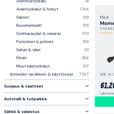
Asennustyökalu
18
Avaintyökalut & hylsyt
1744
Sakset
129
PELA
Mome
Ruuvimeisselit
515
54348
Sorkkaraudat & vasarat
373
Puristimet & pitimet
159
Sahat & viilat
211
Pihdit
784
Muut käsityökalut
217
Koneiden tarvikkeet & käyttöosat
7747
3/8", 6
61,2
Suojaus & vaatteet
Lähetetää
Autotalli & työpaikka
Sähkö & valaistus