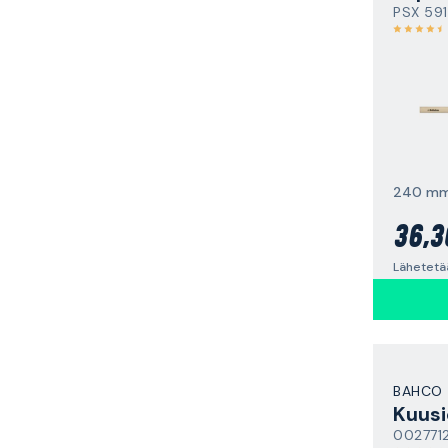
PSX 59
240 m
36,3
Lähetetää
BAHCO
002771