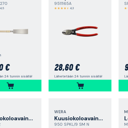
1270
9511165A
S
4,5
4,3
m
0 €
28,60 €
9
n 24 tunnin sisällä!
Lähetetään 24 tunnin sisällä!
Lä
WERA
M
Kuusiokoloavainsarja
Kuusiokoloavainsarja
L
2
950 SPKL/9 SM N
M