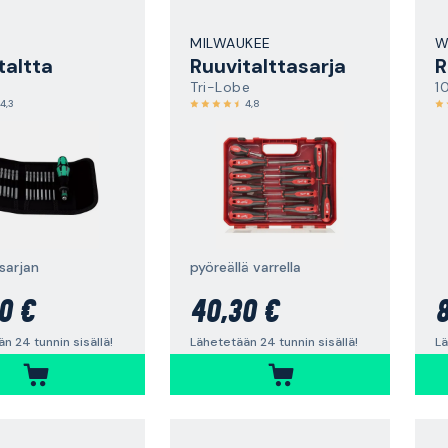
MILWAUKEE
W
taltta
Ruuvitalttasarja
R
Tri-Lobe
1
4,3
4,8
isarjan
pyöreällä varrella
0 €
40,30 €
8
n 24 tunnin sisällä!
Lähetetään 24 tunnin sisällä!
Lä