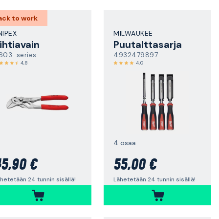
ack to work
NIPEX
MILWAUKEE
ihtiavain
Puutalttasarja
603-series
4932479897
4,8
4,0
4 osaa
5,90 €
55,00 €
hetetään 24 tunnin sisällä!
Lähetetään 24 tunnin sisällä!