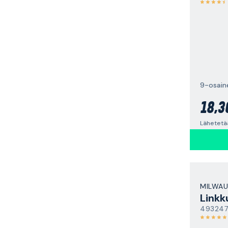
9-osain
18,3
Lähetetää
MILWAU
Linkk
493247