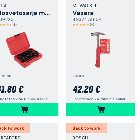
ELA
MILWAUKEE
Ulosvetosarja muttereille
Vasara
89225
4932478654
4,4
5,0
0 osaa
suora
1,60 €
42,20 €
hetetään 24 tunnin sisällä!
Lähetetään 24 tunnin sisällä!
ack to work
Back to work
ULTAFORS
BOSCH