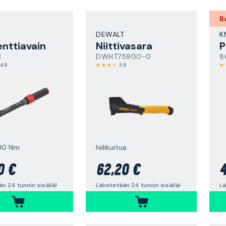
B
DEWALT
K
nttiavain
Niittivasara
P
3
DWHT75900-0
8
4,8
3,8
-30 Nm
hiilikuitua
0 €
62,20 €
4
n 24 tunnin sisällä!
Lähetetään 24 tunnin sisällä!
Lä