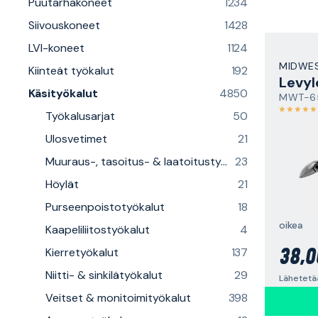
Puutarhakoneet
1234
Siivouskoneet
1428
LVI-koneet
1124
MIDWE
Kiinteät työkalut
192
Levyl
Käsityökalut
4850
MWT-6
Työkalusarjat
50
Ulosvetimet
21
Muuraus-, tasoitus- & laatoitustyövälineet
23
Höylät
21
Purseenpoistotyökalut
18
oikea
Kaapeliliitostyökalut
4
Kierretyökalut
137
38,0
Niitti- & sinkilätyökalut
29
Lähetetää
Veitset & monitoimityökalut
398