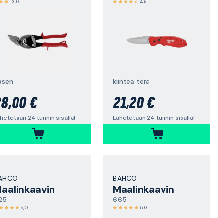
3,0
4,5
asen
kiinteä terä
8,00 €
21,20 €
hetetään 24 tunnin sisällä!
Lähetetään 24 tunnin sisällä!
AHCO
BAHCO
aalinkaavin
Maalinkaavin
25
665
5,0
5,0