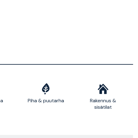
ma
Piha & puutarha
Rakennus &
sisätilat