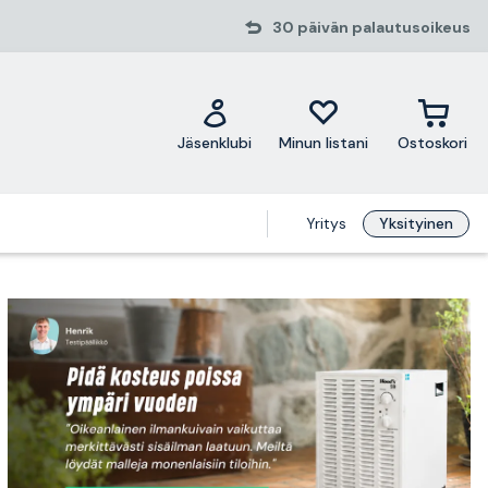
30 päivän palautusoikeus
Jäsenklubi
Minun listani
Ostoskori
Yritys
Yksityinen