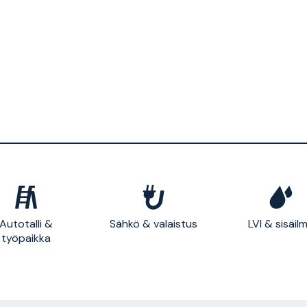
Autotalli &
Sähkö & valaistus
LVI & sisäil
työpaikka