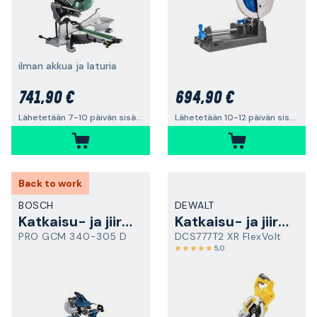
ilman akkua ja laturia
741,90 €
694,90 €
Lähetetään 7-10 päivän sisällä
Lähetetään 10-12 päivän sisällä
Back to work
BOSCH
DEWALT
Katkaisu- ja jiirisaha
Katkaisu- ja jiirisaha
PRO GCM 340-305 D
DCS777T2 XR FlexVolt
5,0