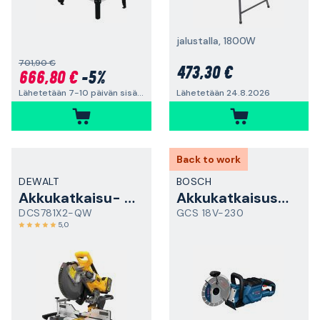
jalustalla, 1800W
701,90 €
473,30 €
666,80 €
-5%
Lähetetään 7-10 päivän sisällä
Lähetetään 24.8.2026
Back to work
DEWALT
BOSCH
Akkukatkaisu- ja jiirisaha
Akkukatkaisusaha
DCS781X2-QW
GCS 18V-230
5,0