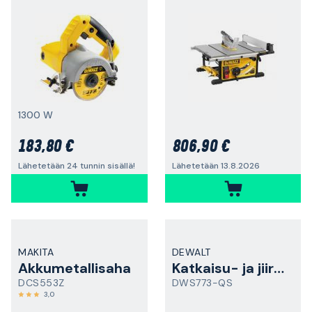
1300 W
183,80 €
806,90 €
Lähetetään 24 tunnin sisällä!
Lähetetään 13.8.2026
MAKITA
DEWALT
Akkumetallisaha
Katkaisu- ja jiirisaha
DCS553Z
DWS773-QS
3,0