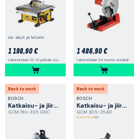
sis. akut ja laturin
1 198,90 €
1 486,90 €
Lähetetään 10-12 päivän sisällä
Lähetetään 24 tunnin sisällä!
Back to work
Back to work
BOSCH
BOSCH
Katkaisu- ja jiirisaha
Katkaisu- ja jiirisaha
GCM 18V-305 GDC
GCM 305-254D
5,0