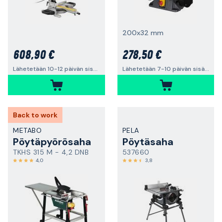
200x32 mm
608,90 €
278,50 €
Lähetetään 10-12 päivän sisällä
Lähetetään 7-10 päivän sisällä
Back to work
METABO
PELA
Pöytäpyörösaha
Pöytäsaha
TKHS 315 M - 4,2 DNB
537660
4,0
3,8