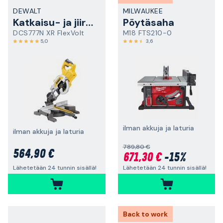
DEWALT
MILWAUKEE
Katkaisu- ja jiirisaha
Pöytäsaha
DCS777N XR FlexVolt
M18 FTS210-0
5,0
3,6
ilman akkuja ja laturia
ilman akkuja ja laturia
789,80 €
564,90 €
671,30 €
-15%
Lähetetään 24 tunnin sisällä!
Lähetetään 24 tunnin sisällä!
Back to work