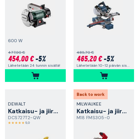
600 W
477,90 €
489,70 €
454,00 €
-5%
465,20 €
-5%
Lähetetään 24 tunnin sisällä!
Lähetetään 10-12 päivän sisällä
Back to work
DEWALT
MILWAUKEE
Katkaisu- ja jiirisaha
Katkaisu- ja jiirisaha
DCS727T2-QW
M18 FMS305-0
5,0