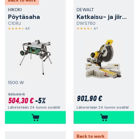
Back to work
HIKOKI
DEWALT
Pöytäsaha
Katkaisu- ja jiirisaha
C10RJ
DWS780
4,6
4,7
1500 W
530,90 €
901,90 €
504,30 €
-5%
Lähetetään 24 tunnin sisällä!
Lähetetään 24 tunnin sisällä!
Back to work