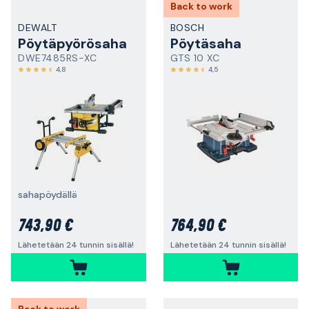
Back to work
DEWALT
BOSCH
Pöytäpyörösaha
Pöytäsaha
DWE7485RS-XC
GTS 10 XC
4,8
4,5
sahapöydällä
743,90 €
764,90 €
Lähetetään 24 tunnin sisällä!
Lähetetään 24 tunnin sisällä!