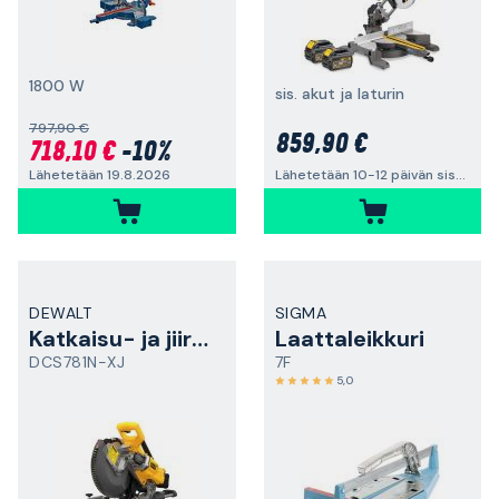
1800 W
sis. akut ja laturin
797,90 €
859,90 €
718,10 €
-10%
Lähetetään 19.8.2026
Lähetetään 10-12 päivän sisällä
DEWALT
SIGMA
Katkaisu- ja jiirisaha
Laattaleikkuri
DCS781N-XJ
7F
5,0