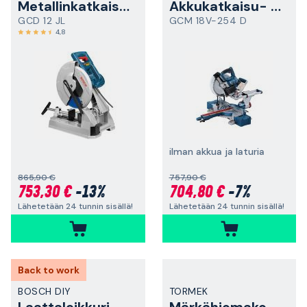
Metallinkatkaisusaha
Akkukatkaisu- ja jiirisaha
GCD 12 JL
GCM 18V-254 D
4,8
ilman akkua ja laturia
865,90 €
757,90 €
753,30 €
-13%
704,80 €
-7%
Lähetetään 24 tunnin sisällä!
Lähetetään 24 tunnin sisällä!
Back to work
BOSCH DIY
TORMEK