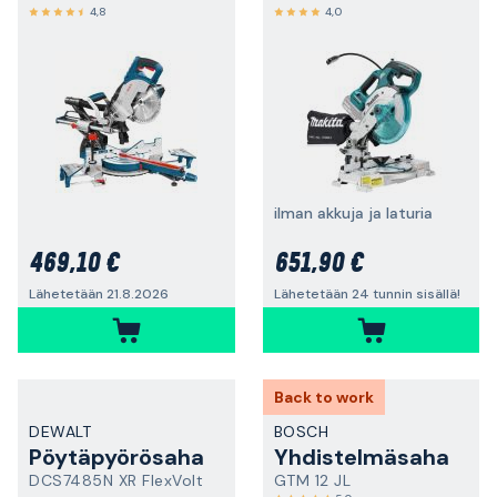
4,8
4,0
ilman akkuja ja laturia
469,10 €
651,90 €
Lähetetään 21.8.2026
Lähetetään 24 tunnin sisällä!
Back to work
DEWALT
BOSCH
Pöytäpyörösaha
Yhdistelmäsaha
DCS7485N XR FlexVolt
GTM 12 JL