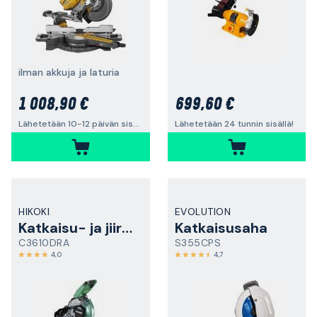
ilman akkuja ja laturia
1 008,90 €
699,60 €
Lähetetään 10-12 päivän sisällä
Lähetetään 24 tunnin sisällä!
HIKOKI
EVOLUTION
Katkaisu- ja jiirisaha
Katkaisusaha
C3610DRA
S355CPS
4,0
4,7