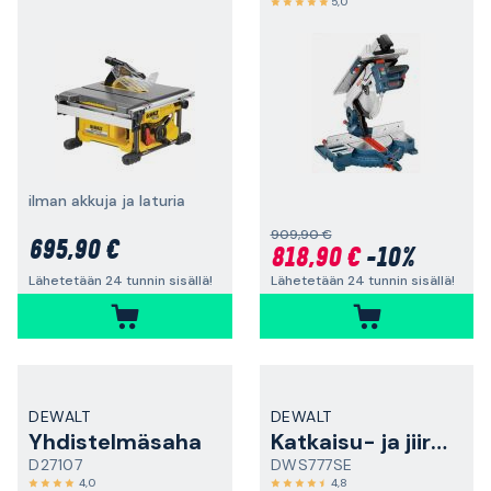
5,0
ilman akkuja ja laturia
909,90 €
695,90 €
818,90 €
-10%
Lähetetään 24 tunnin sisällä!
Lähetetään 24 tunnin sisällä!
DEWALT
DEWALT
Yhdistelmäsaha
Katkaisu- ja jiirisaha
D27107
DWS777SE
4,0
4,8