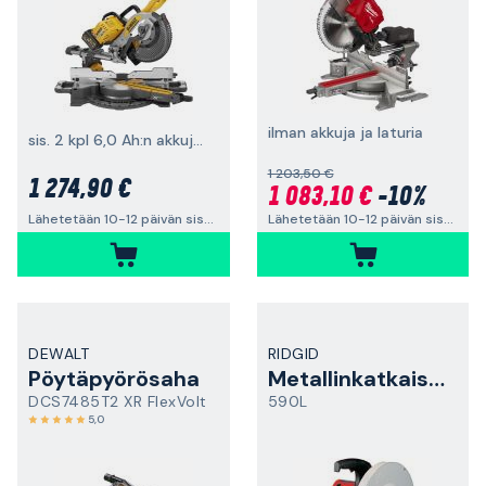
ilman akkuja ja laturia
sis. 2 kpl 6,0 Ah:n akkuja ja laturin
1 203,50 €
1 274,90 €
1 083,10 €
-10%
Lähetetään 10-12 päivän sisällä
Lähetetään 10-12 päivän sisällä
DEWALT
RIDGID
Pöytäpyörösaha
Metallinkatkaisusaha
DCS7485T2 XR FlexVolt
590L
5,0