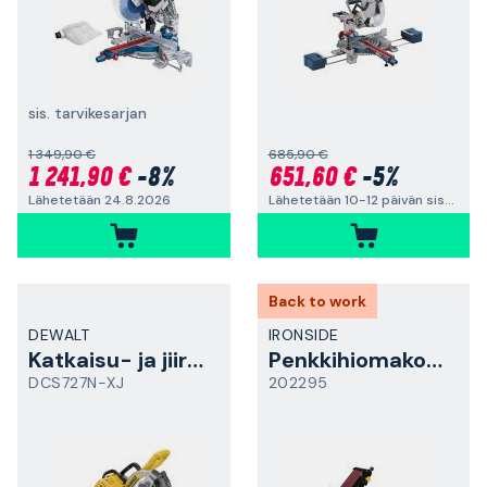
sis. tarvikesarjan
1 349,90 €
685,90 €
1 241,90 €
-8%
651,60 €
-5%
Lähetetään 24.8.2026
Lähetetään 10-12 päivän sisällä
Back to work
DEWALT
IRONSIDE
Katkaisu- ja jiirisaha
Penkkihiomakone
DCS727N-XJ
202295