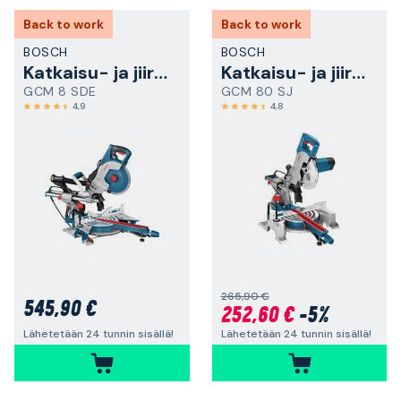
Back to work
Back to work
BOSCH
BOSCH
Katkaisu- ja jiirisaha
Katkaisu- ja jiirisaha
GCM 8 SDE
GCM 80 SJ
4,9
4,8
265,90 €
545,90 €
252,60 €
-5%
Lähetetään 24 tunnin sisällä!
Lähetetään 24 tunnin sisällä!