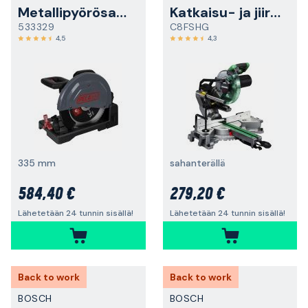
Metallipyörösaha
Katkaisu- ja jiirisaha
533329
C8FSHG
4,5
4,3
335 mm
sahanterällä
584,40 €
279,20 €
Lähetetään 24 tunnin sisällä!
Lähetetään 24 tunnin sisällä!
Back to work
Back to work
BOSCH
BOSCH