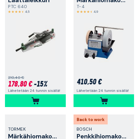
Laattaleikkuri
Märkähiomakone
PTC 640
T-4
4,5
4,9
210,40 €
410,50 €
178,80 €
-15%
Lähetetään 24 tunnin sisällä!
Lähetetään 24 tunnin sisällä!
Back to work
TORMEK
BOSCH
Märkähiomakone
Penkkihiomakone