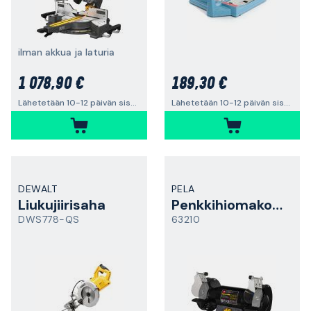
ilman akkua ja laturia
1 078,90 €
189,30 €
Lähetetään 10-12 päivän sisällä
Lähetetään 10-12 päivän sisällä
DEWALT
PELA
Liukujiirisaha
Penkkihiomakone
DWS778-QS
63210