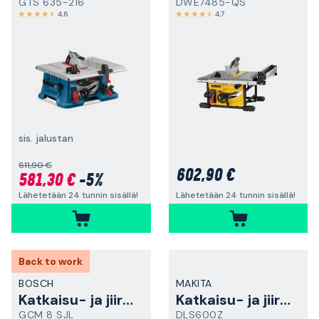
GTS 635-216
DWE7485-QS
4,6
4,7
sis. jalustan
611,90 €
602,90 €
581,30 €
-5%
Lähetetään 24 tunnin sisällä!
Lähetetään 24 tunnin sisällä!
Back to work
BOSCH
MAKITA
Katkaisu- ja jiirisaha
Katkaisu- ja jiirisaha
GCM 8 SJL
DLS600Z