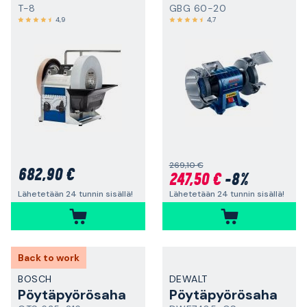
T-8
GBG 60-20
4,9
4,7
269,10 €
682,90 €
247,50 €
-8%
Lähetetään 24 tunnin sisällä!
Lähetetään 24 tunnin sisällä!
Back to work
BOSCH
DEWALT
Pöytäpyörösaha
Pöytäpyörösaha