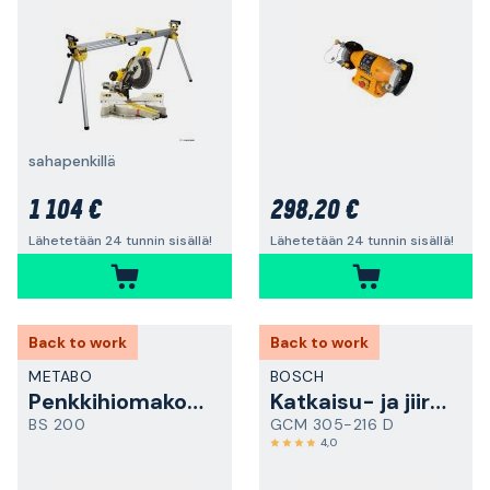
sahapenkillä
1 104 €
298,20 €
Lähetetään 24 tunnin sisällä!
Lähetetään 24 tunnin sisällä!
Back to work
Back to work
METABO
BOSCH
Penkkihiomakone
Katkaisu- ja jiirisaha
BS 200
GCM 305-216 D
4,0