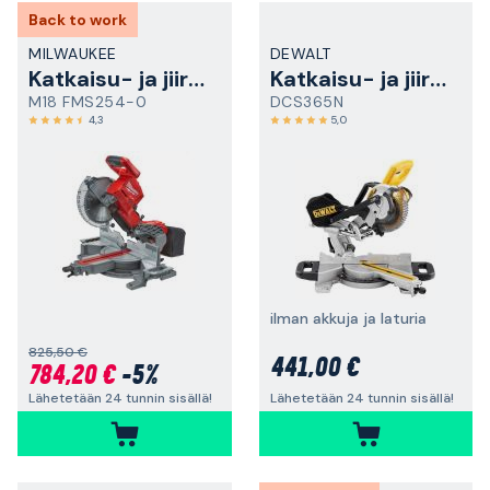
Back to work
MILWAUKEE
DEWALT
Katkaisu- ja jiirisaha
Katkaisu- ja jiirisaha
M18 FMS254-0
DCS365N
4,3
5,0
ilman akkuja ja laturia
825,50 €
441,00 €
784,20 €
-5%
Lähetetään 24 tunnin sisällä!
Lähetetään 24 tunnin sisällä!