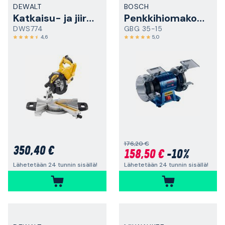
DEWALT
BOSCH
Katkaisu- ja jiirisaha
Penkkihiomakone
DWS774
GBG 35-15
4,6
5,0
176,20 €
350,40 €
158,50 €
-10%
Lähetetään 24 tunnin sisällä!
Lähetetään 24 tunnin sisällä!