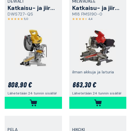
DEWALT
MILWAUKEE
Katkaisu- ja jiirisaha
Katkaisu- ja jiirisaha
DWS727-QS
M18 FMS190-0
5,0
4,4
ilman akkuja ja laturia
808,90 €
663,30 €
Lähetetään 24 tunnin sisällä!
Lähetetään 24 tunnin sisällä!
PELA
HIKOKI