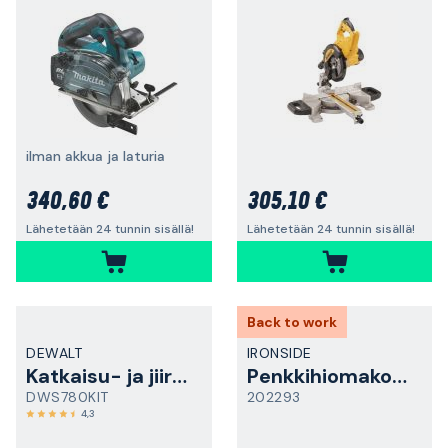
ilman akkua ja laturia
340,60 €
305,10 €
Lähetetään 24 tunnin sisällä!
Lähetetään 24 tunnin sisällä!
Back to work
DEWALT
IRONSIDE
Katkaisu- ja jiirisaha
Penkkihiomakone
DWS780KIT
202293
4,3