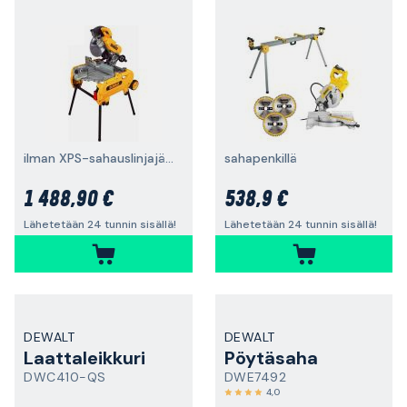
ilman XPS-sahauslinjajärjestelmää
sahapenkillä
1 488,90 €
538,9 €
Lähetetään 24 tunnin sisällä!
Lähetetään 24 tunnin sisällä!
DEWALT
DEWALT
Laattaleikkuri
Pöytäsaha
DWC410-QS
DWE7492
4,0