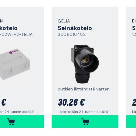
AN
GELIA
E
kotelo
Seinäkotelo
S
-02WT-2-TELIA
3006016482
1
putkien liittämistä varten
 €
30,26 €
2
n 24 tunnin sisällä!
Lähetetään 24 tunnin sisällä!
Lä