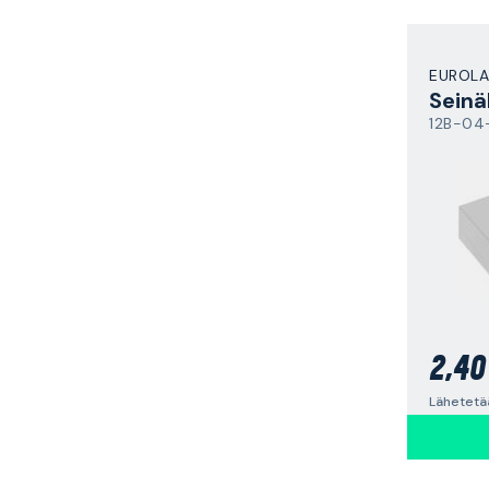
EUROL
Seinä
12B-04
2,40
Lähetetää