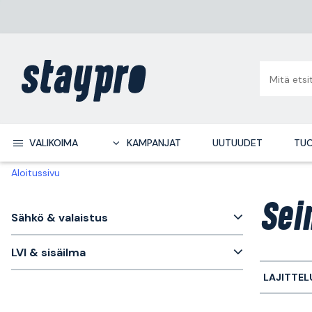
VALIKOIMA
KAMPANJAT
UUTUUDET
TUO
Aloitussivu
Sei
Sähkö & valaistus
LVI & sisäilma
LAJITTEL