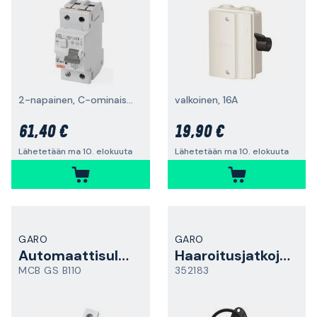
2-napainen, C-ominaisuus
valkoinen, 16A
61,40 €
19,90 €
Lähetetään ma 10. elokuuta
Lähetetään ma 10. elokuuta
GARO
GARO
Automaattisulake
Haaroitusjatkojohto
MCB GS B110
352183