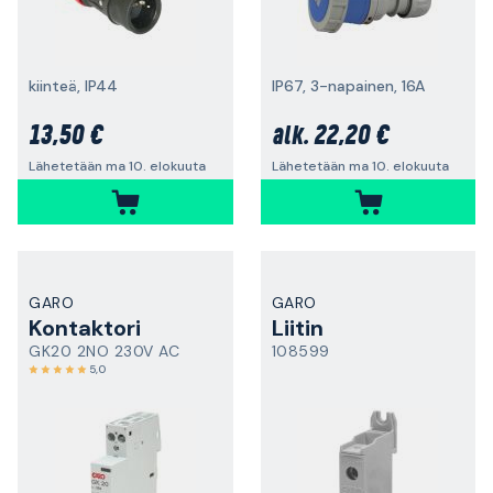
kiinteä, IP44
IP67, 3-napainen, 16A
13,50 €
22,20 €
alk.
Lähetetään ma 10. elokuuta
Lähetetään ma 10. elokuuta
GARO
GARO
Kontaktori
Liitin
GK20 2NO 230V AC
108599
5,0