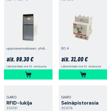
uppoasennukseen, yhdistelmä
80 A
99,30 €
31,00 €
alk.
alk.
Lähetetään ma 10. elokuuta
Lähetetään ma 10. elokuuta
GARO
GARO
RFID-lukija
Seinäpistorasia
353131
352174