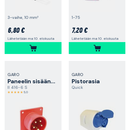
3-vaihe, 10 mm²
1-75
6,80 €
7,20 €
Lähetetään ma 10. elokuuta
Lähetetään ma 10. elokuuta
GARO
GARO
Paneelin sisääntulo
Pistorasia
II 416-6 S
Quick
5,0