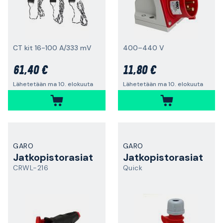
CT kit 16-100 A/333 mV
400–440 V
61,40 €
11,80 €
Lähetetään ma 10. elokuuta
Lähetetään ma 10. elokuuta
GARO
GARO
Jatkopistorasiat
Jatkopistorasiat
CRWL-216
Quick