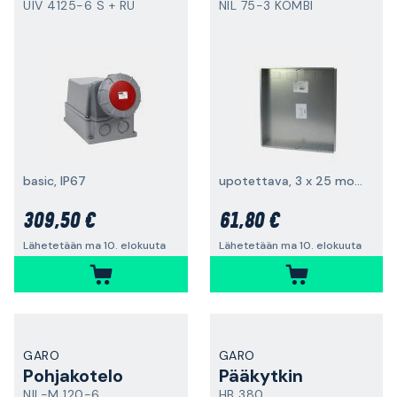
UIV 4125-6 S + RU
NIL 75-3 KOMBI
basic, IP67
upotettava, 3 x 25 moduulia
309,50 €
61,80 €
Lähetetään ma 10. elokuuta
Lähetetään ma 10. elokuuta
GARO
GARO
Pohjakotelo
Pääkytkin
NIL-M 120-6
HB 380