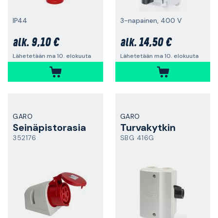
IP44
3-napainen, 400 V
9,10 €
14,50 €
alk.
alk.
Lähetetään ma 10. elokuuta
Lähetetään ma 10. elokuuta
GARO
GARO
Seinäpistorasia
Turvakytkin
352176
SBG 416G