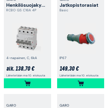
Henkilösuojakytkin
Jatkopistorasiat
RCBO GS C16A 4P
Basic
4-napainen, C, 6kA
IP67
138,70 €
149,30 €
alk.
Lähetetään ma 10. elokuuta
Lähetetään ma 10. elokuuta
GARO
GARO