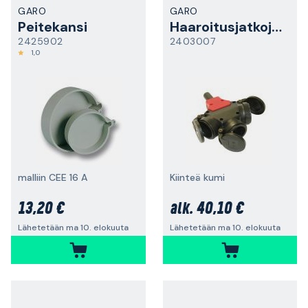
GARO
GARO
Peitekansi
Haaroitusjatkojohto
2425902
2403007
1,0
malliin CEE 16 A
Kiinteä kumi
13,20 €
40,10 €
alk.
Lähetetään ma 10. elokuuta
Lähetetään ma 10. elokuuta