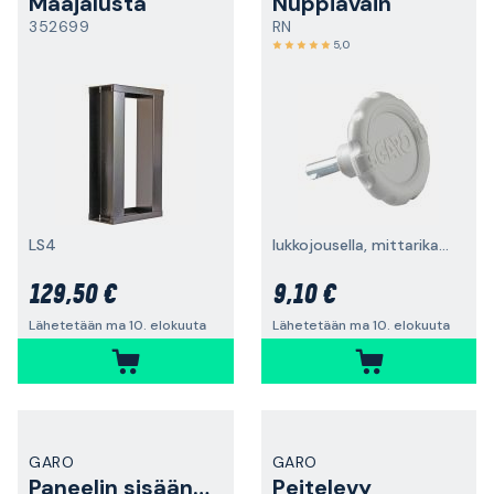
Maajalusta
Nuppiavain
352699
RN
5,0
LS4
lukkojousella, mittarikaappiin
129,50 €
9,10 €
Lähetetään ma 10. elokuuta
Lähetetään ma 10. elokuuta
GARO
GARO
Paneelin sisääntulo
Peitelevy