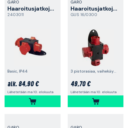
GARO
GARO
Haaroitusjatkojohto
Haaroitusjatkojohto
2403011
GUS 16/0300
Basic, IP44
3 pistorasiaa, vaihekäyttöä varten
84,90 €
49,70 €
alk.
Lähetetään ma 10. elokuuta
Lähetetään ma 10. elokuuta
GARO
GARO