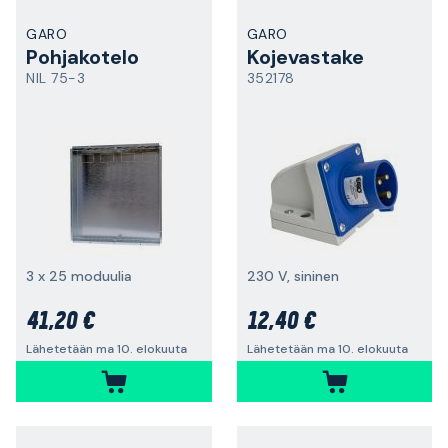
GARO
GARO
Pohjakotelo
Kojevastake
NIL 75-3
352178
3 x 25 moduulia
230 V, sininen
41,20 €
12,40 €
Lähetetään ma 10. elokuuta
Lähetetään ma 10. elokuuta