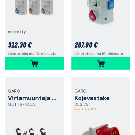
eristetty
312,30 €
287,90 €
Lähetetään ma 10. elokuuta
Lähetetään ma 10. elokuuta
GARO
GARO
Virtamuuntaja avattava
Kojevastake
GDT 16-100A
352179
5,0