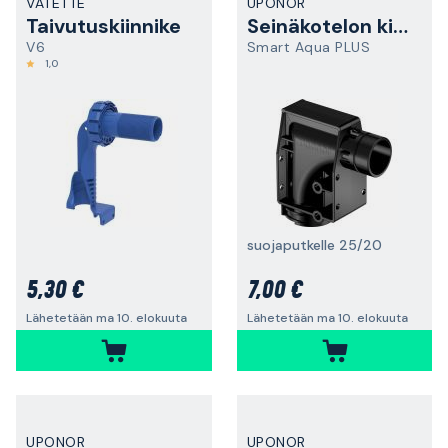
VATETTE
UPONOR
Taivutuskiinnike
Seinäkotelon kiinnike
V6
Smart Aqua PLUS
1,0
suojaputkelle 25/20
5,30 €
7,00 €
Lähetetään ma 10. elokuuta
Lähetetään ma 10. elokuuta
UPONOR
UPONOR