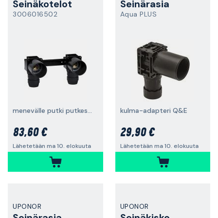
Seinäkotelot
Seinärasia
3006016502
Aqua PLUS
menevälle putki putkessa -liitännälle
kulma-adapteri Q&E
83,60 €
29,90 €
Lähetetään ma 10. elokuuta
Lähetetään ma 10. elokuuta
UPONOR
UPONOR
Seinärasia
Seinäkisko