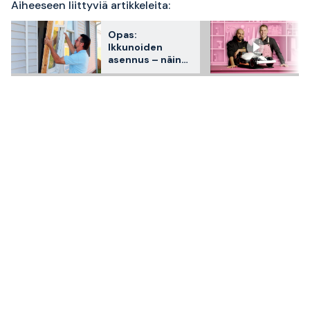
Aiheeseen liittyviä artikkeleita:
Opas:
Ikkunoiden
asennus – näin
teet sen vaihe
vaiheelta