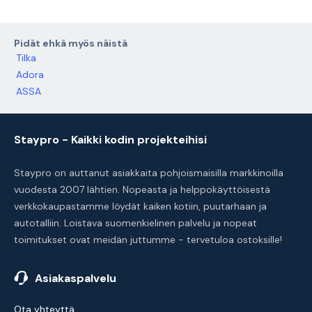
Pidät ehkä myös näistä
Tilka
Adora
ASSA
Staypro - Kaikki kodin projekteihisi
Staypro on auttanut asiakkaita pohjoismaisilla markkinoilla
vuodesta 2007 lähtien. Nopeasta ja helppokäyttöisestä
verkkokaupastamme löydät kaiken kotiin, puutarhaan ja
autotalliin. Loistava suomenkielinen palvelu ja nopeat
toimitukset ovat meidän juttumme - tervetuloa ostoksille!
Asiakaspalvelu
Ota yhteyttä