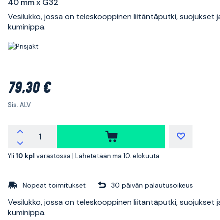
40 mm x G32
Vesilukko, jossa on teleskooppinen liitäntäputki, suojukset j
kuminippa.
79,30 €
Sis. ALV
Yli
10 kpl
varastossa |
Lähetetään ma 10. elokuuta
Nopeat toimitukset
30 päivän palautusoikeus
Vesilukko, jossa on teleskooppinen liitäntäputki, suojukset j
kuminippa.