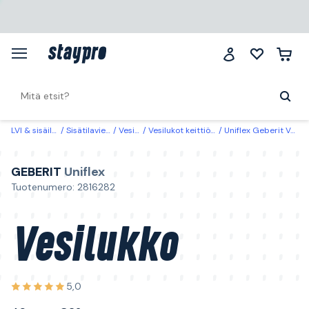
LVI & sisäilma
Sisätilaviemäri
Vesilukot
Vesilukot keittiö & kylpyhuone
Uniflex Geberit Vesilukko 40 mm x G32
GEBERIT
Uniflex
Tuotenumero: 2816282
Vesilukko
5,0