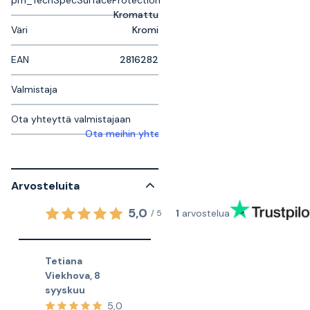
pm_TechSpecSurfaceProtection
Kromattu
Väri
Kromi
EAN
2816282
Valmistaja
Ota yhteyttä valmistajaan
Ota meihin yhteyttä saadaksesi lisätietoja
Arvosteluita
5,0
1
arvostelua
/
5
Tetiana
Viekhova
,
8
syyskuu
5,0