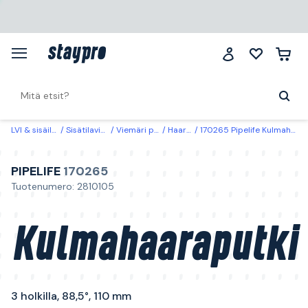
LVI & sisäilma
Sisätilaviemäri
Viemäri piilotettu
Haaraputket
170265 Pipelife Kulmahaaraputki 3 holkilla, 88,5°, 110 mm
PIPELIFE
170265
Tuotenumero: 2810105
Kulmahaaraputki
3 holkilla, 88,5°, 110 mm