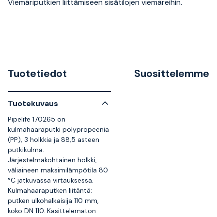
Viemäriputkien liittämiseen sisätilojen viemäreihin.
Tuotetiedot
Suosittelemme
Tuotekuvaus
Pipelife 170265 on
kulmahaaraputki polypropeenia
(PP), 3 holkkia ja 88,5 asteen
putkikulma.
Järjestelmäkohtainen holkki,
väliaineen maksimilämpötila 80
°C jatkuvassa virtauksessa.
Kulmahaaraputken liitäntä:
putken ulkohalkaisija 110 mm,
koko DN 110. Käsittelemätön