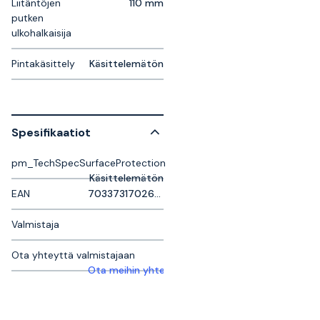
Liitäntöjen
110 mm
putken
ulkohalkaisija
Pintakäsittely
Käsittelemätön
Spesifikaatiot
pm_TechSpecSurfaceProtection
Käsittelemätön
EAN
7033731702656
Valmistaja
Ota yhteyttä valmistajaan
Ota meihin yhteyttä saadaksesi lisätietoja