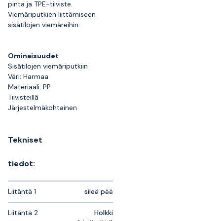
pinta ja TPE-tiiviste.
Viemäriputkien liittämiseen
sisätilojen viemäreihin.
Ominaisuudet
Sisätilojen viemäriputkiin
Väri: Harmaa
Materiaali: PP
Tiivisteillä
Järjestelmäkohtainen
Tekniset
tiedot:
Liitäntä 1
sileä pää
Liitäntä 2
Holkki