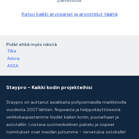
palvelussa.
Katso kaikki arvosanat ja arvostelut täältä
Pidät ehkä myös näistä
Tilka
Adora
ASSA
Staypro - Kaikki kodin projekteihisi
Staypro on auttanut asiakkaita pohjoismaisilla markkinoilla
vuodesta 2007 lähtien. Nopeasta ja helppokäyttöisestä
verkkokaupastamme löydät kaiken kotiin, puutarhaan ja
autotalliin. Loistava suomenkielinen palvelu ja nopeat
toimitukset ovat meidän juttumme - tervetuloa ostoksille!