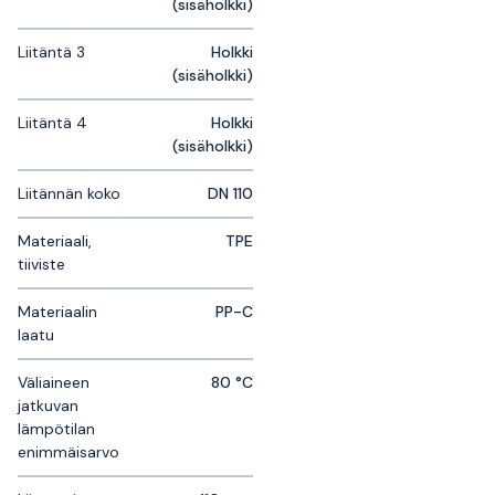
(sisäholkki)
Liitäntä 3
Holkki
(sisäholkki)
Liitäntä 4
Holkki
(sisäholkki)
Liitännän koko
DN 110
Materiaali,
TPE
tiiviste
Materiaalin
PP-C
laatu
Väliaineen
80 °C
jatkuvan
lämpötilan
enimmäisarvo