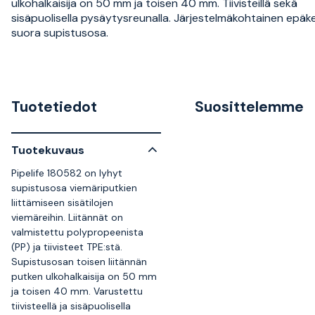
ulkohalkaisija on 50 mm ja toisen 40 mm. Tiivisteillä sekä
sisäpuolisella pysäytysreunalla. Järjestelmäkohtainen epäk
suora supistusosa.
Tuotetiedot
Suosittelemme
Tuotekuvaus
Pipelife 180582 on lyhyt
supistusosa viemäriputkien
liittämiseen sisätilojen
viemäreihin. Liitännät on
valmistettu polypropeenista
(PP) ja tiivisteet TPE:stä.
Supistusosan toisen liitännän
putken ulkohalkaisija on 50 mm
ja toisen 40 mm. Varustettu
tiivisteellä ja sisäpuolisella