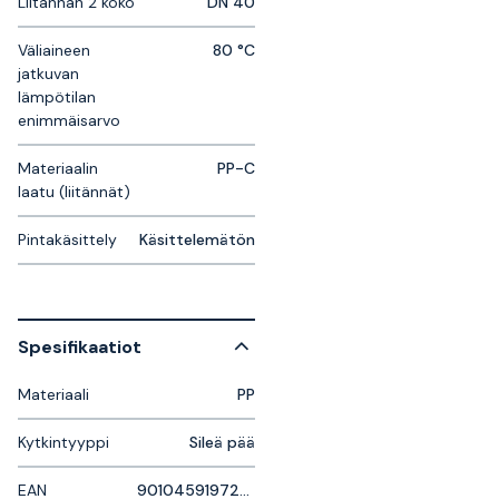
Liitännän 2 koko
DN 40
Väliaineen
80 °C
jatkuvan
lämpötilan
enimmäisarvo
Materiaalin
PP-C
laatu (liitännät)
Pintakäsittely
Käsittelemätön
Spesifikaatiot
Materiaali
PP
Kytkintyyppi
Sileä pää
EAN
9010459197238