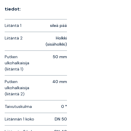
tiedot:
Liitäntä 1
sileä pää
Liitäntä 2
Holkki
(sisäholkki)
Putken
50 mm
ulkohalkaisija
(liitäntä 1)
Putken
40 mm
ulkohalkaisija
(liitäntä 2)
Taivutuskulma
0 °
Liitännän 1 koko
DN 50