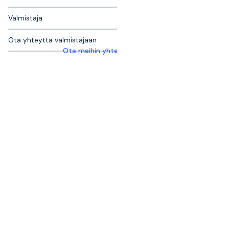
Valmistaja
Ota yhteyttä valmistajaan
Ota meihin yhteyttä saadaksesi lisätietoja