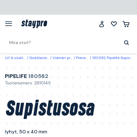
LVI & sisäilma
Sisätilaviemäri
Viemäri piilotettu
Pienennykset
180582 Pipelife Supistusosa lyhyt, 50 x 40 mm
PIPELIFE
180582
Tuotenumero: 2810145
Supistusosa
lyhyt, 50 x 40 mm