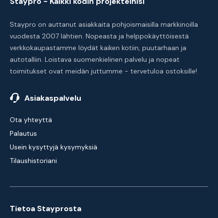
Staypro - Kaikki kodin projekteihisi
Staypro on auttanut asiakkaita pohjoismaisilla markkinoilla
vuodesta 2007 lähtien. Nopeasta ja helppokäyttöisestä
verkkokaupastamme löydät kaiken kotiin, puutarhaan ja
autotalliin. Loistava suomenkielinen palvelu ja nopeat
toimitukset ovat meidän juttumme - tervetuloa ostoksille!
Asiakaspalvelu
Ota yhteyttä
Palautus
Usein kysyttyjä kysymyksiä
Tilaushistoriani
Tietoa Stayprosta