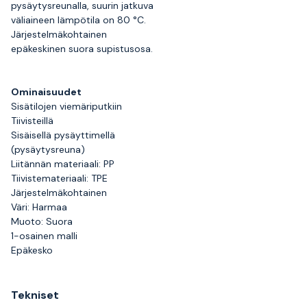
pysäytysreunalla, suurin jatkuva
väliaineen lämpötila on 80 °C.
Järjestelmäkohtainen
epäkeskinen suora supistusosa.
Ominaisuudet
Sisätilojen viemäriputkiin
Tiivisteillä
Sisäisellä pysäyttimellä
(pysäytysreuna)
Liitännän materiaali: PP
Tiivistemateriaali: TPE
Järjestelmäkohtainen
Väri: Harmaa
Muoto: Suora
1-osainen malli
Epäkesko
Tekniset