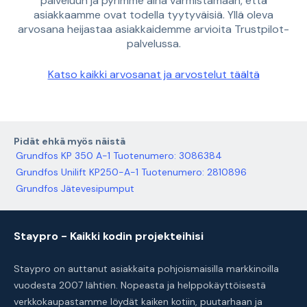
palveluun ja pyrimme aina varmistamaan, että
asiakkaamme ovat todella tyytyväisiä. Yllä oleva
arvosana heijastaa asiakkaidemme arvioita Trustpilot-
palvelussa.
Katso kaikki arvosanat ja arvostelut täältä
Pidät ehkä myös näistä
Grundfos KP 350 A-1 Tuotenumero: 3086384
Grundfos Unilift KP250-A-1 Tuotenumero: 2810896
Grundfos Jätevesipumput
Staypro - Kaikki kodin projekteihisi
Staypro on auttanut asiakkaita pohjoismaisilla markkinoilla
vuodesta 2007 lähtien. Nopeasta ja helppokäyttöisestä
verkkokaupastamme löydät kaiken kotiin, puutarhaan ja