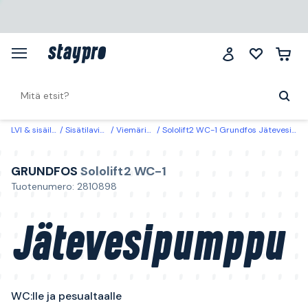
LVI & sisäilma
Sisätilaviemäri
Viemäripumput
Sololift2 WC-1 Grundfos Jätevesipumppu WC:lle ja pesualtaalle
GRUNDFOS
Sololift2 WC-1
Tuotenumero: 2810898
Jätevesipumppu
WC:lle ja pesualtaalle