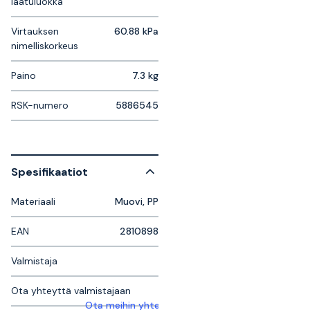
laatuluokka
Virtauksen
60.88 kPa
nimelliskorkeus
Paino
7.3 kg
RSK-numero
5886545
Spesifikaatiot
Materiaali
Muovi, PP
EAN
2810898
Valmistaja
Ota yhteyttä valmistajaan
Ota meihin yhteyttä saadaksesi lisätietoja