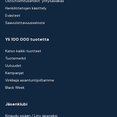
Osto/toimitusehdot: yritysasiakas
Henkilötietojen käsittely
Evästeet
Saavutettavuusseloste
Yli 100 000 tuotetta
Katso kaikki tuotteet
Tuotemerkit
Uutuudet
Kampanjat
Vinkkejä asiantuntijoiltamme
Black Week
Jäsenklubi
Kirjaudu sisään / Liity jäseneksi