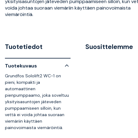
yksityisasuntojen jäteveden pumppaamiseen silloin, kun vet
voida johtaa suoraan viemäriin käyttäen painovoimaista
viemäröintiä.
Tuotetiedot
Suosittelemme
Tuotekuvaus
Grundfos Sololift2 WC-1 on
pieni, kompakti ja
automaattinen
pienpumppaamo, joka soveltuu
yksityisasuntojen jäteveden
pumppaamiseen silloin, kun
vettä ei voida johtaa suoraan
viemäriin käyttäen
painovoimaista viemäröintiä.