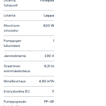
Liitäntä,
Putkipää
tulopuoli
Liitäntä
Laippa
Moottorin
620 W
ottoteho
Pumppujen
1
lukumäärä
Jänniteliitäntä
230 V
Staattinen
6,21 m
enimmäiskorkeus
Nimellisvirtaus
4,93 m³/h
Eristysluokka IEC
F
Pumppupesän
PP-GF