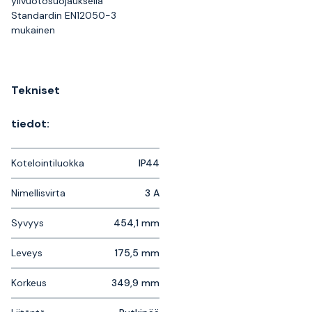
ylivuotosuojauksella
Standardin EN12050-3
mukainen
Tekniset
tiedot:
Kotelointiluokka
IP44
Nimellisvirta
3 A
Syvyys
454,1 mm
Leveys
175,5 mm
Korkeus
349,9 mm