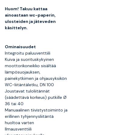
Huom! Takuu kattaa
ainoastaan wc-paperin,
ulosteiden ja jäteveden
käsittelyn.
Ominaisuudet
Integroitu paluuventtiili
Kuiva ja suorituskykyinen
moottorikoneikko sisältää
lämpösuojauksen,
painekytkimen ja ohjausyksikön
WC-liitäntäletku, DN 100
Joustavat tuloliitännät
(säädettävä korkeus) putkille Ø
36 tai 40
Manuaalinen tiivistystoiminto ja
erillinen tyhjennysliitäntä
huoltoa varten
Ilmausventtiili