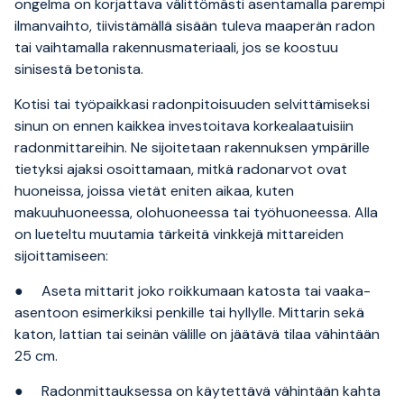
ongelma on korjattava välittömästi asentamalla parempi
ilmanvaihto, tiivistämällä sisään tuleva maaperän radon
tai vaihtamalla rakennusmateriaali, jos se koostuu
sinisestä betonista.
Kotisi tai työpaikkasi radonpitoisuuden selvittämiseksi
sinun on ennen kaikkea investoitava korkealaatuisiin
radonmittareihin. Ne sijoitetaan rakennuksen ympärille
tietyksi ajaksi osoittamaan, mitkä radonarvot ovat
huoneissa, joissa vietät eniten aikaa, kuten
makuuhuoneessa, olohuoneessa tai työhuoneessa. Alla
on lueteltu muutamia tärkeitä vinkkejä mittareiden
sijoittamiseen:
● Aseta mittarit joko roikkumaan katosta tai vaaka-
asentoon esimerkiksi penkille tai hyllylle. Mittarin sekä
katon, lattian tai seinän välille on jäätävä tilaa vähintään
25 cm.
● Radonmittauksessa on käytettävä vähintään kahta