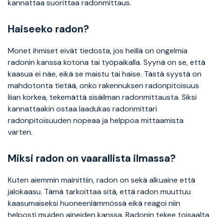
kannattaa suorittaa radonmittaus.
Haiseeko radon?
Monet ihmiset eivät tiedosta, jos heillä on ongelmia
radonin kanssa kotona tai työpaikalla. Syynä on se, että
kaasua ei näe, eikä se maistu tai haise. Tästä syystä on
mahdotonta tietää, onko rakennuksen radonpitoisuus
liian korkea, tekemättä sisäilman radonmittausta. Siksi
kannattaakin ostaa laadukas radonmittari
radonpitoisuuden nopeaa ja helppoa mittaamista
varten.
Miksi radon on vaarallista ilmassa?
Kuten aiemmin mainittiin, radon on sekä alkuaine että
jalokaasu. Tämä tarkoittaa sitä, että radon muuttuu
kaasumaiseksi huoneenlämmössä eikä reagoi niin
helposti muiden aineiden kanssa. Radonin tekee toisaalta