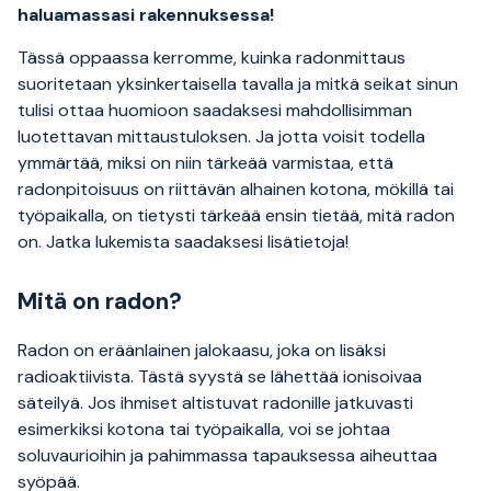
haluamassasi rakennuksessa!
Tässä oppaassa kerromme, kuinka radonmittaus
suoritetaan yksinkertaisella tavalla ja mitkä seikat sinun
tulisi ottaa huomioon saadaksesi mahdollisimman
luotettavan mittaustuloksen. Ja jotta voisit todella
ymmärtää, miksi on niin tärkeää varmistaa, että
radonpitoisuus on riittävän alhainen kotona, mökillä tai
työpaikalla, on tietysti tärkeää ensin tietää, mitä radon
on. Jatka lukemista saadaksesi lisätietoja!
Mitä on radon?
Radon on eräänlainen jalokaasu, joka on lisäksi
radioaktiivista. Tästä syystä se lähettää ionisoivaa
säteilyä. Jos ihmiset altistuvat radonille jatkuvasti
esimerkiksi kotona tai työpaikalla, voi se johtaa
soluvaurioihin ja pahimmassa tapauksessa aiheuttaa
syöpää.