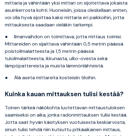
mittaria ja vähintään yksi mittari on sijoitettava jokaista
asuinkerrosta kohti. Huoneisiin, joissa oleskellaan eniten,
voi olla hyvä sijoittaa kaksi mittaria eri paikkoihin, jotta
mittauksesta saadaan vieläkin tarkempi.
● Ilmanvaihdon on toimittava, jotta mittaus toimisi.
Mittareiden on sijaittava vähintään 0,5 metrin päässä
poistoilmalaitteesta ja 1,5 metrin päässä
tuloilmalaitteesta, ikkunasta, ulko-ovesta sekä
lämpöpattereista ja muista lämmönlähteistä.
● Älä aseta mittareita kosteisiin tiloihin.
Kuinka kauan mittauksen tulisi kestää?
Toinen tärkeä näkökohta luotettavan mittaustuloksen
saamiseksi on aika, jonka radonmittauksen tulisi kestää.
Jotta saat hyvän käsityksen vuotuisesta keskiarvosta,
sinun tulisi tehdä niin kutsuttu pitkäaikainen mittaus,