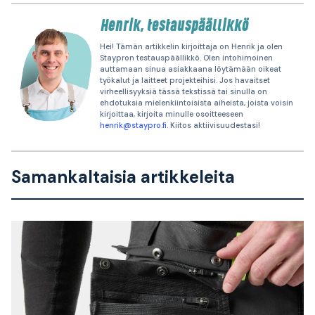
Henrik, testauspäällikkö
Hei! Tämän artikkelin kirjoittaja on Henrik ja olen
Staypron testauspäällikkö. Olen intohimoinen
auttamaan sinua asiakkaana löytämään oikeat
työkalut ja laitteet projekteihisi. Jos havaitset
virheellisyyksiä tässä tekstissä tai sinulla on
ehdotuksia mielenkiintoisista aiheista, joista voisin
kirjoittaa, kirjoita minulle osoitteeseen
henrik@staypro.fi
. Kiitos aktiivisuudestasi!
Samankaltaisia artikkeleita