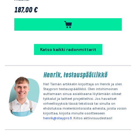
187,00 €
Katso kaikki radonmittarit
Henrik, testauspäällikkö
Hei! Tämän artikkelin kirjoittaja on Henrik ja olen
Staypron testauspäällikkö. Olen intohimoinen
auttamaan sinua asiakkaana löytämään oikeat
työkalut ja laitteet projekteihisi. Jos havaitset
virheellisyyksiä tässä tekstissä tai sinulla on
ehdotuksia mielenkiintoisista aiheista, joista voisin
kirjoittaa, kirjoita minulle osoitteeseen
henrik@staypro.fi
. Kiitos aktiivisuudestasi!