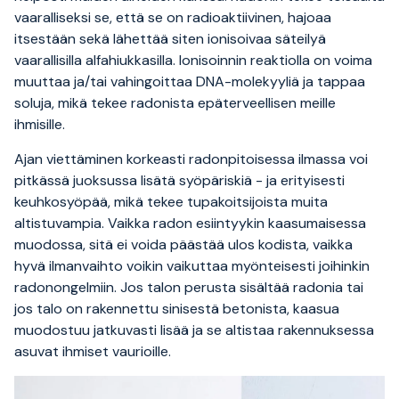
vaaralliseksi se, että se on radioaktiivinen, hajoaa
itsestään sekä lähettää siten ionisoivaa säteilyä
vaarallisilla alfahiukkasilla. Ionisoinnin reaktiolla on voima
muuttaa ja/tai vahingoittaa DNA-molekyyliä ja tappaa
soluja, mikä tekee radonista epäterveellisen meille
ihmisille.
Ajan viettäminen korkeasti radonpitoisessa ilmassa voi
pitkässä juoksussa lisätä syöpäriskiä - ja erityisesti
keuhkosyöpää, mikä tekee tupakoitsijoista muita
altistuvampia. Vaikka radon esiintyykin kaasumaisessa
muodossa, sitä ei voida päästää ulos kodista, vaikka
hyvä ilmanvaihto voikin vaikuttaa myönteisesti joihinkin
radonongelmiin. Jos talon perusta sisältää radonia tai
jos talo on rakennettu sinisestä betonista, kaasua
muodostuu jatkuvasti lisää ja se altistaa rakennuksessa
asuvat ihmiset vaurioille.