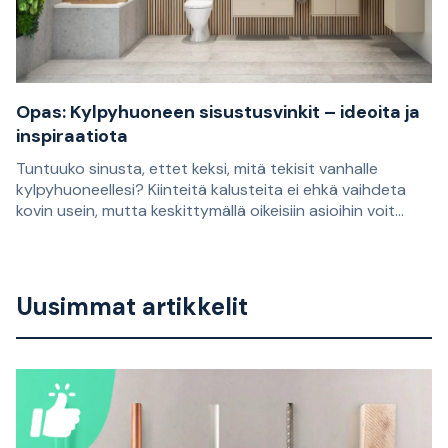
sen jälkeen omaan työhön sopivat taskut.
Opas: Kylpyhuoneen sisustusvinkit – ideoita ja
inspiraatiota
Tuntuuko sinusta, ettet keksi, mitä tekisit vanhalle
kylpyhuoneellesi? Kiinteitä kalusteita ei ehkä vaihdeta
kovin usein, mutta keskittymällä oikeisiin asioihin voit
piristää kylpyhuonettasi helposti ja antaa sille uuden
Tuntuuko sinusta, ettet keksi, mitä tekisit vanhalle
ilmeen. Tässä artikkelissa Staypron Henrik antaa parhaat
kylpyhuoneellesi? Kiinteitä kalusteita ei ehkä vaihdeta
vinkkinsä!
kovin usein, mutta keskittymällä oikeisiin asioihin voit
Uusimmat artikkelit
piristää kylpyhuonettasi helposti ja antaa sille uuden
ilmeen. Tässä artikkelissa Staypron Henrik antaa parhaat
vinkkinsä!