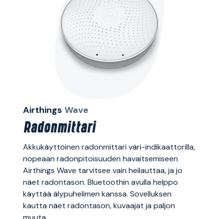
Airthings
Wave
Radonmittari
Akkukäyttöinen radonmittari väri-indikaattorilla,
nopeaan radonpitoisuuden havaitsemiseen
Airthings Wave tarvitsee vain heilauttaa, ja jo
näet radontason. Bluetoothin avulla helppo
käyttää älypuhelimen kanssa. Sovelluksen
kautta näet radontason, kuvaajat ja paljon
muuta.