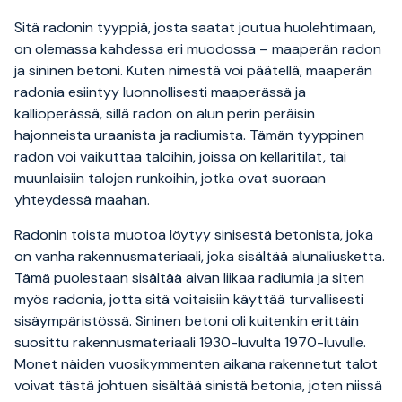
Sitä radonin tyyppiä, josta saatat joutua huolehtimaan,
on olemassa kahdessa eri muodossa – maaperän radon
ja sininen betoni. Kuten nimestä voi päätellä, maaperän
radonia esiintyy luonnollisesti maaperässä ja
kallioperässä, sillä radon on alun perin peräisin
hajonneista uraanista ja radiumista. Tämän tyyppinen
radon voi vaikuttaa taloihin, joissa on kellaritilat, tai
muunlaisiin talojen runkoihin, jotka ovat suoraan
yhteydessä maahan.
Radonin toista muotoa löytyy sinisestä betonista, joka
on vanha rakennusmateriaali, joka sisältää alunaliusketta.
Tämä puolestaan ​​sisältää aivan liikaa radiumia ja siten
myös radonia, jotta sitä voitaisiin käyttää turvallisesti
sisäympäristössä. Sininen betoni oli kuitenkin erittäin
suosittu rakennusmateriaali 1930-luvulta 1970-luvulle.
Monet näiden vuosikymmenten aikana rakennetut talot
voivat tästä johtuen sisältää sinistä betonia, joten niissä