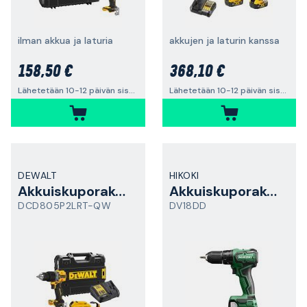
ilman akkua ja laturia
akkujen ja laturin kanssa
158,50 €
368,10 €
Lähetetään 10-12 päivän sisällä
Lähetetään 10-12 päivän sisällä
DEWALT
HIKOKI
Akkuiskuporakone
Akkuiskuporakone
DCD805P2LRT-QW
DV18DD