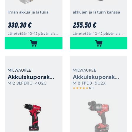
ilman akkua ja laturia
akkujen ja laturin kanssa
330,30 €
255,50 €
Lähetetään 10-12 päivän sisällä
Lähetetään 10-12 päivän sisällä
MILWAUKEE
MILWAUKEE
Akkuiskuporakone
Akkuiskuporakone
M12 BLPDRC-402C
M18 FPD3-502X
5,0