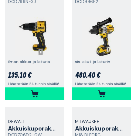
DCD799N-XJ
DCD996P2
ilman akkua ja laturia
sis. akut ja laturin
135,10 €
460,40 €
Lähetetään 24 tunnin sisällä!
Lähetetään 24 tunnin sisällä!
DEWALT
MILWAUKEE
Akkuiskuporakone
Akkuiskuporakone
DCD706D2-QW
M18 BLPDRC