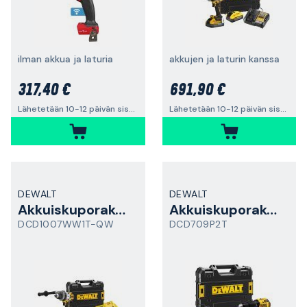
ilman akkua ja laturia
akkujen ja laturin kanssa
317,40 €
691,90 €
Lähetetään 10-12 päivän sisällä
Lähetetään 10-12 päivän sisällä
DEWALT
DEWALT
Akkuiskuporakone
Akkuiskuporakone
DCD1007WW1T-QW
DCD709P2T