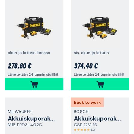
akun ja laturin kanssa
sis. akun ja laturin
276,80 €
374,40 €
Lähetetään 24 tunnin sisällä!
Lähetetään 24 tunnin sisällä!
Back to work
MILWAUKEE
BOSCH
Akkuiskuporakone
Akkuiskuporakone
M18 FPD3-402C
GSB 12V-15
5,0