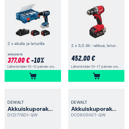
2 x akulla ja laturilla
2 x 5,0 Ah -akkua, laturi ja laukku
419,00 €
452,00 €
377,00 €
-10%
Lähetetään 10-12 päivän sisällä
Lähetetään 10-17 päivän sisällä
DEWALT
DEWALT
Akkuiskuporakone
Akkuiskuporakone
DCD776D1-QW
DCD805H2T-QW