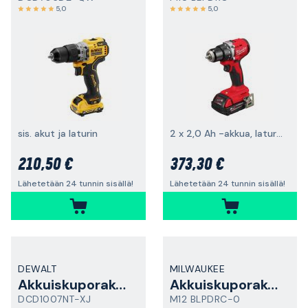
5,0
5,0
sis. akut ja laturin
2 x 2,0 Ah -akkua, laturi ja laukku
210,50 €
373,30 €
Lähetetään 24 tunnin sisällä!
Lähetetään 24 tunnin sisällä!
DEWALT
MILWAUKEE
Akkuiskuporakone
Akkuiskuporakone
DCD1007NT-XJ
M12 BLPDRC-0