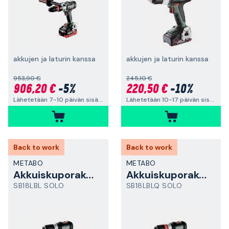
akkujen ja laturin kanssa
akkujen ja laturin kanssa
953,90 €
245,10 €
906,20 €
-5%
220,50 €
-10%
Lähetetään 7-10 päivän sisällä
Lähetetään 10-17 päivän sisällä
Back to work
Back to work
METABO
METABO
Akkuiskuporakone
Akkuiskuporakone
SB18LBL SOLO
SB18LBLQ SOLO