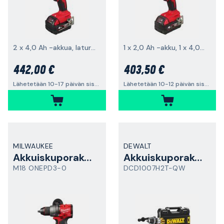
2 x 4,0 Ah -akkua, laturi ja laukku
1 x 2,0 Ah -akku, 1 x 4,0 Ah -akku, laturi ja laukku
442,00 €
403,50 €
Lähetetään 10-17 päivän sisällä
Lähetetään 10-12 päivän sisällä
MILWAUKEE
DEWALT
Akkuiskuporakone
Akkuiskuporakone
M18 ONEPD3-0
DCD1007H2T-QW