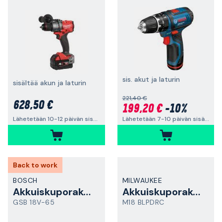
sis. akut ja laturin
sisältää akun ja laturin
221,40 €
628,50 €
199,20 €
-10%
Lähetetään 7-10 päivän sisällä
Lähetetään 10-12 päivän sisällä
Back to work
BOSCH
MILWAUKEE
Akkuiskuporakone
Akkuiskuporakone
GSB 18V-65
M18 BLPDRC