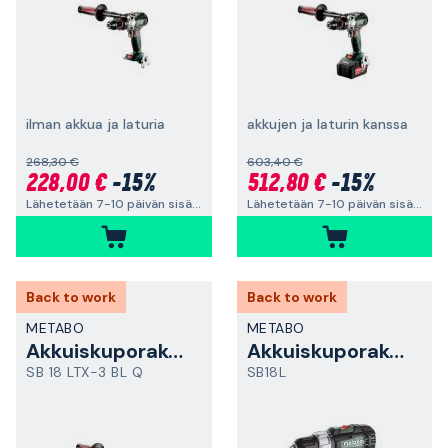
ilman akkua ja laturia
akkujen ja laturin kanssa
268,30 €
603,40 €
228,00 €
-15%
512,80 €
-15%
Lähetetään 7-10 päivän sisällä
Lähetetään 7-10 päivän sisällä
Back to work
Back to work
METABO
METABO
Akkuiskuporakone
Akkuiskuporakone
SB 18 LTX-3 BL Q
SB18L