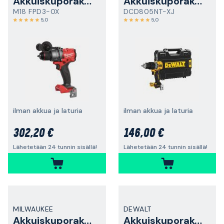
Akkuiskuporakone
Akkuiskuporakone
M18 FPD3-0X
DCD805NT-XJ
5,0
5,0
ilman akkua ja laturia
ilman akkua ja laturia
302,20 €
146,00 €
Lähetetään 24 tunnin sisällä!
Lähetetään 24 tunnin sisällä!
MILWAUKEE
DEWALT
Akkuiskuporakone
Akkuiskuporakone