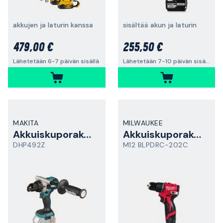
akkujen ja laturin kanssa
sisältää akun ja laturin
479,00 €
255,50 €
Lähetetään 6-7 päivän sisällä
Lähetetään 7-10 päivän sisällä
MAKITA
MILWAUKEE
Akkuiskuporakone
Akkuiskuporakone
DHP492Z
M12 BLPDRC-202C