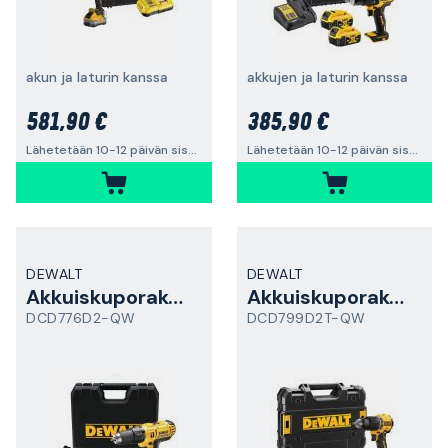
akun ja laturin kanssa
akkujen ja laturin kanssa
581,90 €
385,90 €
Lähetetään 10-12 päivän sisällä
Lähetetään 10-12 päivän sisällä
DEWALT
DEWALT
Akkuiskuporakone
Akkuiskuporakone
DCD776D2-QW
DCD799D2T-QW