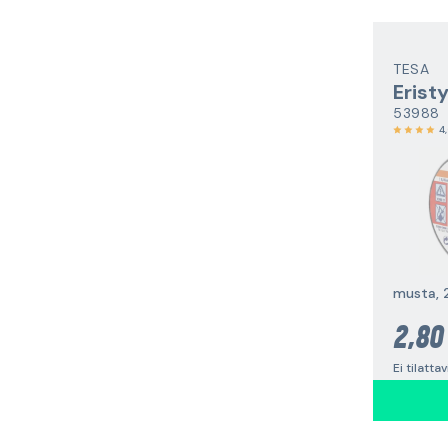
TESA
Erist
53988
4
musta, 
2,80
Ei tilatta