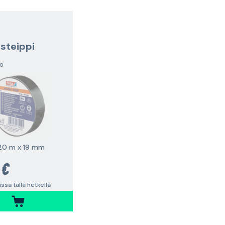
ysteippi
,0
20 m x 19 mm
 €
vissa tällä hetkellä