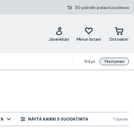
30 päivän palautusoikeus
Jäsenklubi
Minun listani
Ostoskori
Yritys
Yksityinen
TA
NÄYTÄ KAIKKI 5 SUODATINTA
1 tuote