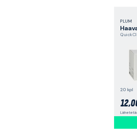
PLUM
Haav
QuickC
20 kpl
12,0
Lähetetää