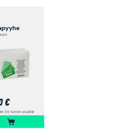
apyyhe
lean
0 €
n 24 tunnin sisällä!