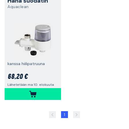
Hana suodatin
Aquaclean
kanssa hiilipatruuna
68,20 €
Lähetetään ma 10. elokuuta
1