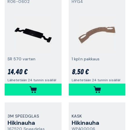
R06-0602
HYG4
SR 570 varten
1 kpl:n pakkaus
14,40 €
8,50 €
Lähetetään 24 tunnin sisällä!
Lähetetään 24 tunnin sisällä!
3M SPEEDGLAS
KASK
Hikinauha
Hikinauha
167520 Speedglas
WPA00006