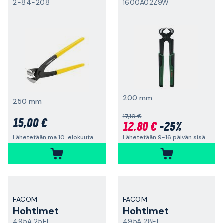
2-84-208
1600A02Z9W
200 mm
250 mm
17,10 €
15,00 €
12,80 €
-25%
Lähetetään 9-16 päivän sisällä
Lähetetään ma 10. elokuuta
FACOM
FACOM
Hohtimet
Hohtimet
495A.25EL
495A.28EL