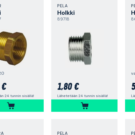
R
PELA
P
i
Holkki
H
7
89718
8
20
v
 €
1,80 €
5
n 24 tunnin sisällä!
Lähetetään 24 tunnin sisällä!
Lä
RA
PELA
P