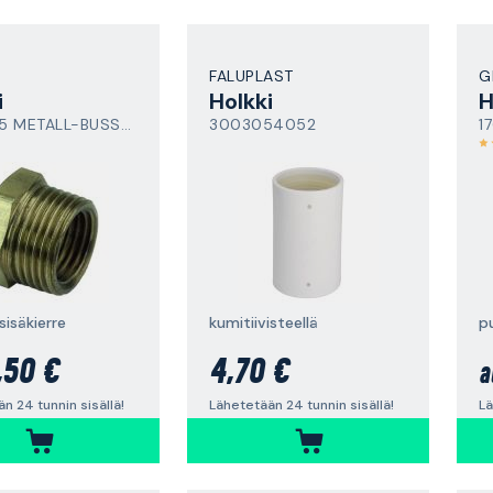
FALUPLAST
G
i
Holkki
H
G20XG15 METALL-BUSSNING
3003054052
1
sisäkierre
kumitiivisteellä
p
,50 €
4,70 €
a
n 24 tunnin sisällä!
Lähetetään 24 tunnin sisällä!
Lä