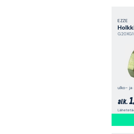
EZZE
Holkk
ulko- ja 
1
alk.
Lähetetää