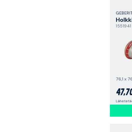
GEBERI
Holkk
1551941
47,7
Lähetetää