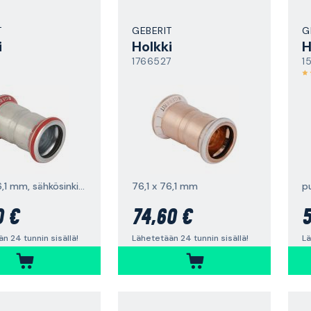
T
GEBERIT
G
i
Holkki
H
1766527
1
76,1 x 76,1 mm, sähkösinkitty
76,1 x 76,1 mm
0 €
74,60 €
5
n 24 tunnin sisällä!
Lähetetään 24 tunnin sisällä!
Lä