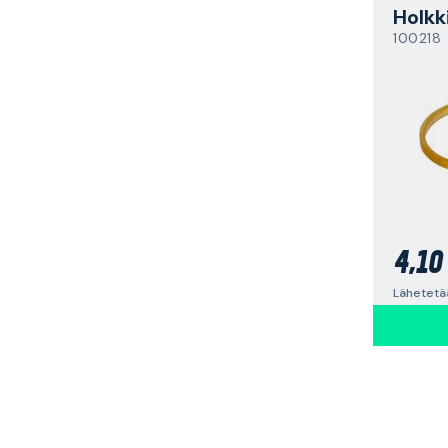
Holkk
100218
4,10
Lähetetää