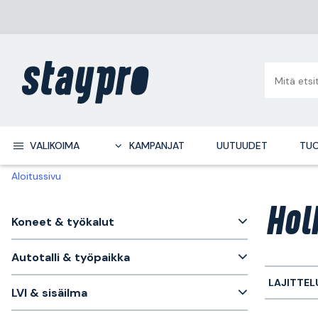
VALIKOIMA
KAMPANJAT
UUTUUDET
TUO
Aloitussivu
Hol
Koneet & työkalut
Autotalli & työpaikka
LAJITTEL
LVI & sisäilma