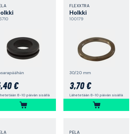
ELA
FLEXXTRA
olkki
Holkki
6710
100179
asarapäähän
30/20 mm
,40 €
3,70 €
hetetään 8-10 päivän sisällä
Lähetetään 8-10 päivän sisällä
ELA
PELA