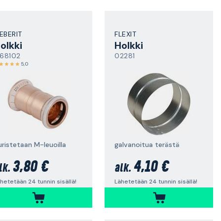
EBERIT
FLEXIT
olkki
Holkki
768102
02281
5,0
uristetaan M-leuoilla
galvanoitua terästä
3,80 €
4,10 €
lk.
alk.
hetetään 24 tunnin sisällä!
Lähetetään 24 tunnin sisällä!