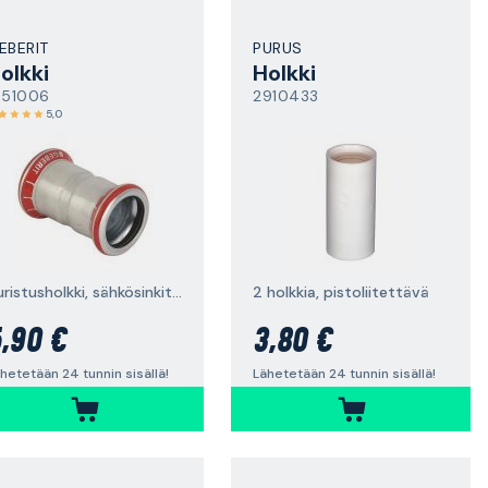
EBERIT
PURUS
olkki
Holkki
551006
2910433
5,0
puristusholkki, sähkösinkitty
2 holkkia, pistoliitettävä
,90 €
3,80 €
hetetään 24 tunnin sisällä!
Lähetetään 24 tunnin sisällä!