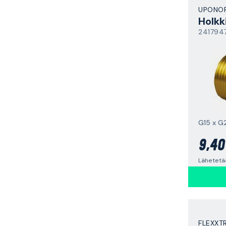
UPONO
Holkk
241794
G15 x G
9,40
Lähetetää
FLEXXT