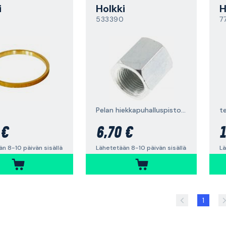
i
Holkki
H
533390
7
Pelan hiekkapuhalluspistooliin 70223
t
 €
6,70 €
1
n 8-10 päivän sisällä
Lähetetään 8-10 päivän sisällä
Lä
1