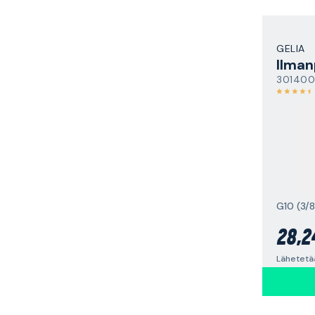
GELIA
Ilman
301400
G10 (3/8
28,2
Lähetetää