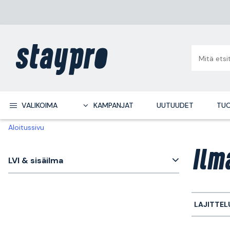
VALIKOIMA
KAMPANJAT
UUTUUDET
TUO
Aloitussivu
Ilm
LVI & sisäilma
LAJITTEL