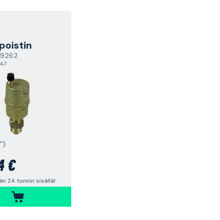
poistin
9262
4,7
")
4 €
n 24 tunnin sisällä!