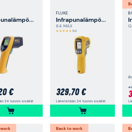
B
FLUKE
B
Infrapunalämpömittari
Infrapunalämpömittari
64 MAX
G
5,0
il
4
20 €
329,70 €
3
n 24 tunnin sisällä!
Lähetetään 24 tunnin sisällä!
Lä
 work
Back to work
B