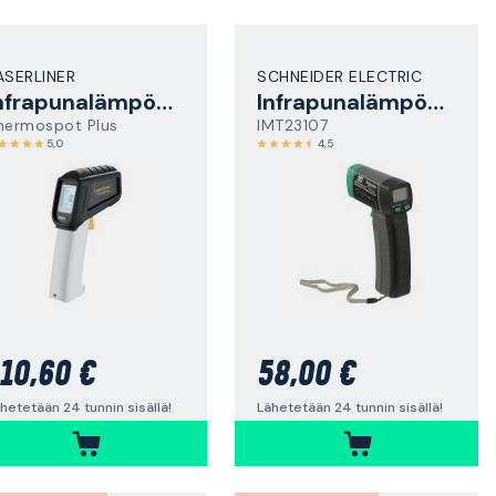
ASERLINER
SCHNEIDER ELECTRIC
Infrapunalämpömittari
Infrapunalämpömittari
hermospot Plus
IMT23107
5,0
4,5
10,60 €
58,00 €
hetetään 24 tunnin sisällä!
Lähetetään 24 tunnin sisällä!