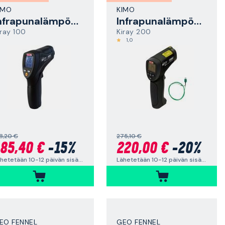
IMO
KIMO
Infrapunalämpömittari
Infrapunalämpömittari
iray 100
Kiray 200
1,0
8,20 €
275,10 €
85,40 €
-15%
220,00 €
-20%
Lähetetään 10-12 päivän sisällä
Lähetetään 10-12 päivän sisällä
EO FENNEL
GEO FENNEL