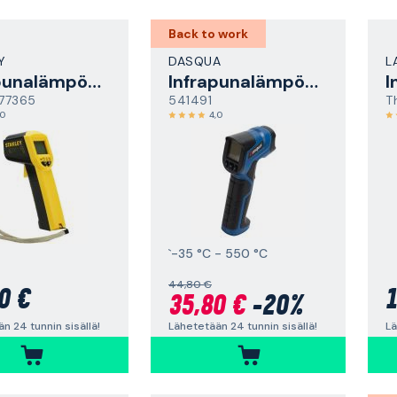
Back to work
Y
DASQUA
L
Infrapunalämpömittari
Infrapunalämpömittari
77365
541491
T
,0
4,0
`-35 °C - 550 °C
44,80 €
0 €
1
35,80 €
-20%
n 24 tunnin sisällä!
Lä
Lähetetään 24 tunnin sisällä!