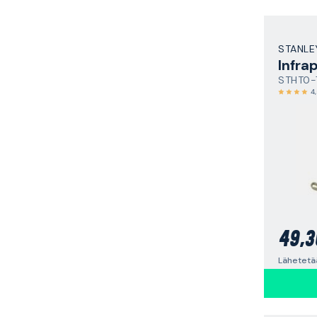
STANLE
STHT0-
4
49,3
Lähetetää