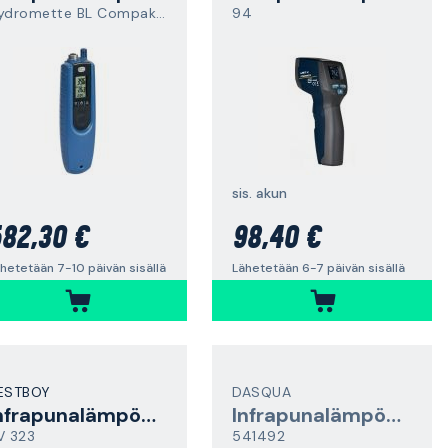
Hydromette BL Compakt TF-IR
94
sis. akun
82,30 €
98,40 €
hetetään 7-10 päivän sisällä
Lähetetään 6-7 päivän sisällä
ESTBOY
DASQUA
Infrapunalämpömittari
Infrapunalämpömittari
V 323
541492