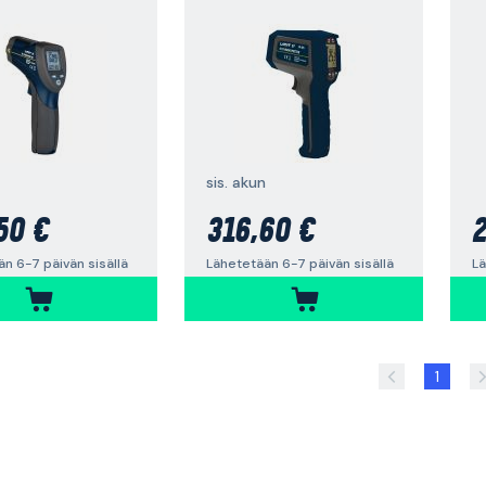
sis. akun
50 €
316,60 €
2
n 6-7 päivän sisällä
Lähetetään 6-7 päivän sisällä
Lä
1