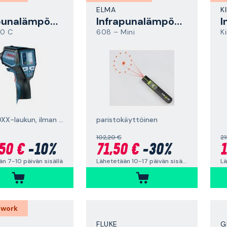
ELMA
K
Infrapunalämpömittari
Infrapunalämpömittari
00 C
608 – Mini
K
Sis. L-BOXX-laukun, ilman akkuja ja laturia
paristokäyttöinen
102,20 €
21
50 €
-10%
71,50 €
-30%
1
n 7-10 päivän sisällä
Lähetetään 10-17 päivän sisällä
 work
FLUKE
G