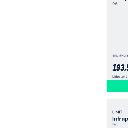
96
sis. akun
193,
Lähetetää
LIMIT
95