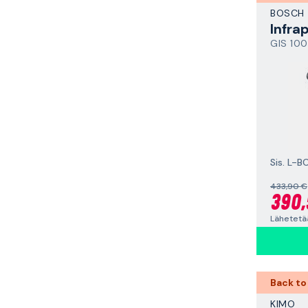
BOSCH
GIS 10
433,90 €
390,
Lähetetää
Back to
KIMO