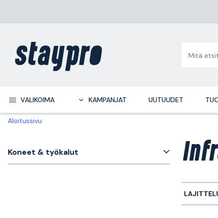
VALIKOIMA
KAMPANJAT
UUTUUDET
TUO
Aloitussivu
Inf
Koneet & työkalut
LAJITTEL