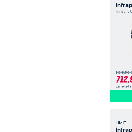
Kiray 3
1 018,50 
712,
LIMIT