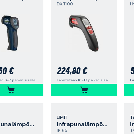
DX.T100
50 €
224,80 €
5
n 6-7 päivän sisällä
Lähetetään 10-17 päivän sisällä
Lä
LIMIT
T
Infrapunalämpömittari
Infrapunalämpömittari
IP 65
T