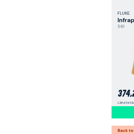
FLUKE
561
374,
Lähetetää
Back to