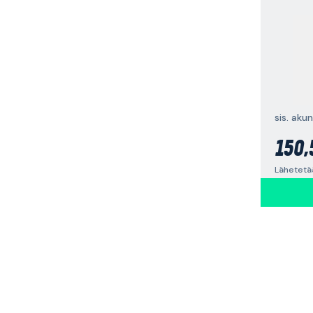
sis. akun
150,
Lähetetää