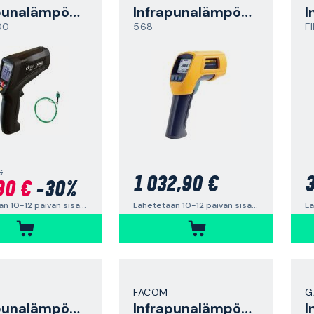
Infrapunalämpömittari
Infrapunalämpömittari
00
568
F
€
1 032,90 €
3
90 €
-30%
Lähetetään 10-12 päivän sisällä
Lä
Lähetetään 10-12 päivän sisällä
FACOM
G
Infrapunalämpömittari
Infrapunalämpömittari