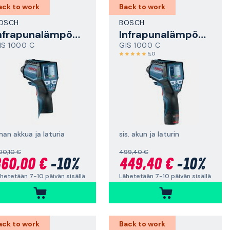
ack to work
Back to work
OSCH
BOSCH
Infrapunalämpömittari
Infrapunalämpömittari
IS 1000 C
GIS 1000 C
5,0
man akkua ja laturia
sis. akun ja laturin
00,10 €
499,40 €
60,00 €
-10%
449,40 €
-10%
hetetään 7-10 päivän sisällä
Lähetetään 7-10 päivän sisällä
ack to work
Back to work