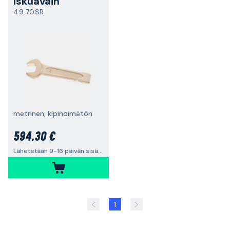
Iskuavain
49.70SR
metrinen, kipinöimätön
594,30 €
Lähetetään 9-16 päivän sisällä
1