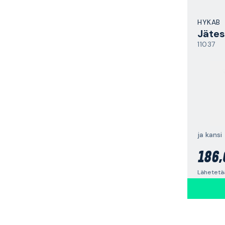
HYKAB
Jätes
11037
ja kansi
186,
Lähetetää