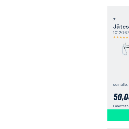
Z
Jätes
101206
seinälle,
50,0
Lähetetää