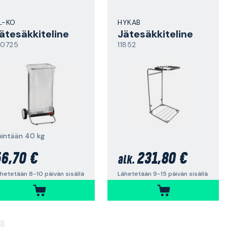
L-KO
HYKAB
ätesäkkiteline
Jätesäkkiteline
30725
11852
nintään 40 kg
6,70 €
231,80 €
alk.
hetetään 8-10 päivän sisällä
Lähetetään 9-15 päivän sisällä