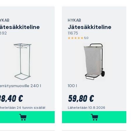
YKAB
HYKAB
ätesäkkiteline
Jätesäkkiteline
1892
11675
5,0
ierrätysmuoville 240 l
100 l
8,40 €
59,80 €
hetetään 24 tunnin sisällä!
Lähetetään 10.8.2026