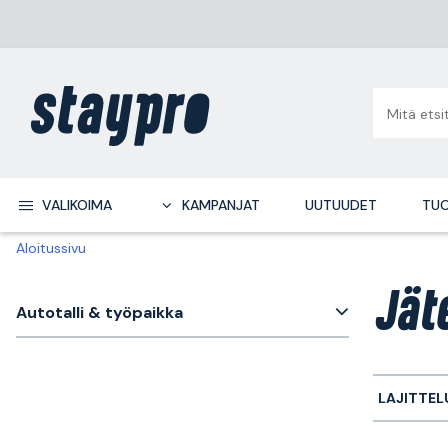
VALIKOIMA
KAMPANJAT
UUTUUDET
TUO
Aloitussivu
Jät
Autotalli & työpaikka
LAJITTEL