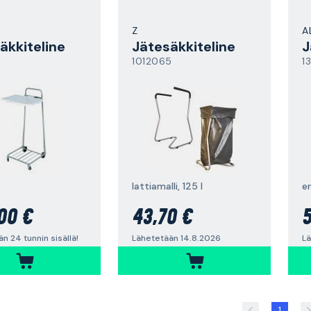
Z
A
äkkiteline
Jätesäkkiteline
J
1012065
1
lattiamalli, 125 l
e
00 €
43,70 €
5
n 24 tunnin sisällä!
Lähetetään 14.8.2026
Lä
1