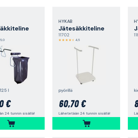
HYKAB
H
äkkiteline
Jätesäkkiteline
J
7
11702
1
5,0
4,5
 125 l
pyörillä
k
0 €
60,70 €
8
n 24 tunnin sisällä!
Lähetetään 24 tunnin sisällä!
Lä