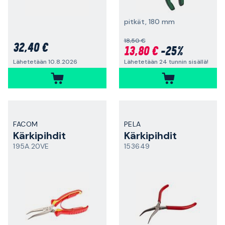
pitkät, 180 mm
18,50 €
32,40 €
13,80 €
-25%
Lähetetään 24 tunnin sisällä!
Lähetetään 10.8.2026
FACOM
PELA
Kärkipihdit
Kärkipihdit
195A.20VE
153649