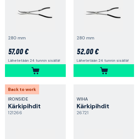
280 mm
280 mm
57,00 €
52,00 €
Lähetetään 24 tunnin sisällä!
Lähetetään 24 tunnin sisällä!
Back to work
IRONSIDE
WIHA
Kärkipihdit
Kärkipihdit
121266
26721