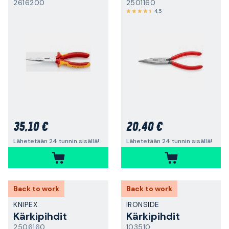
2616200
2501160
4,5
35,10 €
20,40 €
Lähetetään 24 tunnin sisällä!
Lähetetään 24 tunnin sisällä!
Back to work
Back to work
KNIPEX
IRONSIDE
Kärkipihdit
Kärkipihdit
2506160
103510