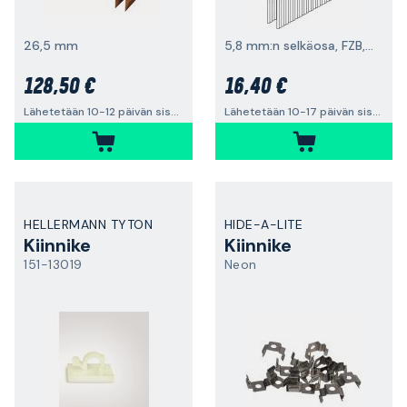
26,5 mm
5,8 mm:n selkäosa, FZB, 5000 kpl
128,50 €
16,40 €
Lähetetään 10-12 päivän sisällä
Lähetetään 10-17 päivän sisällä
HELLERMANN TYTON
HIDE-A-LITE
Kiinnike
Kiinnike
151-13019
Neon