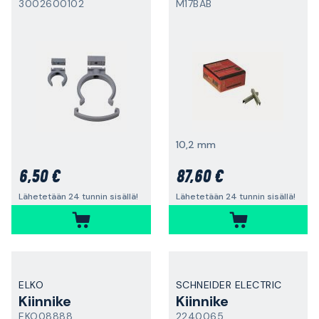
3002600102
M17BAB
10,2 mm
6,50 €
87,60 €
Lähetetään 24 tunnin sisällä!
Lähetetään 24 tunnin sisällä!
ELKO
SCHNEIDER ELECTRIC
Kiinnike
Kiinnike
EKO08888
2240065