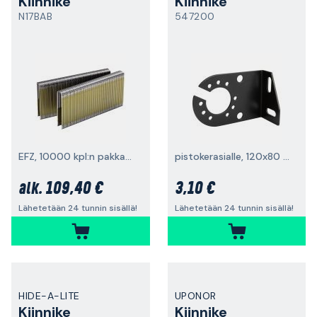
Kiinnike
Kiinnike
N17BAB
547200
EFZ, 10000 kpl:n pakkaus
pistokerasialle, 120x80 mm
109,40 €
3,10 €
alk.
Lähetetään 24 tunnin sisällä!
Lähetetään 24 tunnin sisällä!
HIDE-A-LITE
UPONOR
Kiinnike
Kiinnike