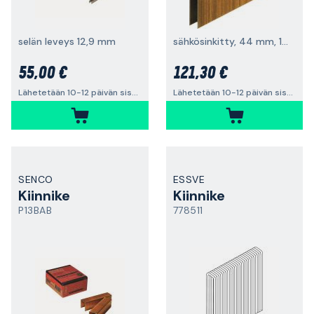
selän leveys 12,9 mm
sähkösinkitty, 44 mm, 10 000 kpl
55,00 €
121,30 €
Lähetetään 10-12 päivän sisällä
Lähetetään 10-12 päivän sisällä
SENCO
ESSVE
Kiinnike
Kiinnike
P13BAB
778511