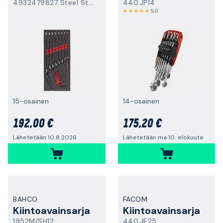
4932479827 Steel Storage
440.JP14
5,0
15-osainen
14-osainen
192,00 €
175,20 €
Lähetetään 10.8.2026
Lähetetään ma 10. elokuuta
BAHCO
FACOM
Kiintoavainsarja
Kiintoavainsarja
1952M/SH12
440.JE25