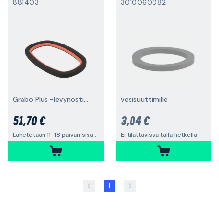
881403
3010060082
Grabo Plus -levynostimelle
vesisuuttimille
51,70 €
3,04 €
Lähetetään 11-18 päivän sisällä
Ei tilattavissa tällä hetkellä
1