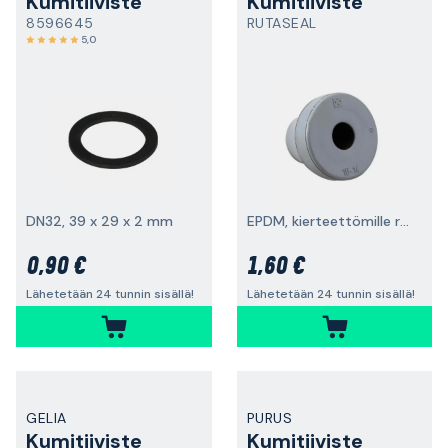
Kumitiiviste
Kumitiiviste
8596645
RUTASEAL
5,0
DN32, 39 x 29 x 2 mm
EPDM, kierteettömille rei’ille
0,90 €
1,60 €
Lähetetään 24 tunnin sisällä!
Lähetetään 24 tunnin sisällä!
GELIA
PURUS
Kumitiiviste
Kumitiiviste