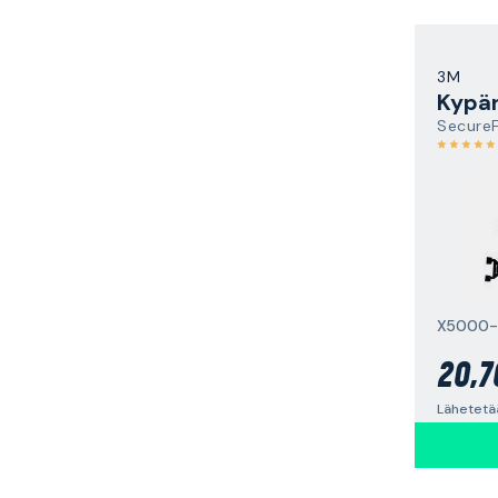
3M
Kypär
Secure
20,7
Lähetetää