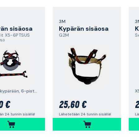
3M
3
än sisäosa
Kypärän sisäosa
K
Fit X5-6PTSUS
G2M
S
5,0
X5000-kypärään, 6-pistekiinnitys
0 €
25,60 €
2
n 24 tunnin sisällä!
Lähetetään 24 tunnin sisällä!
Lä