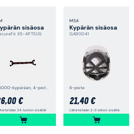
M
MSA
ypärän sisäosa
Kypärän sisäosa
ecureFit X5-4PTSUS
GA90041
X5000-kypärään, 4-pistekiinnitys
6-piste
6,00 €
21,40 €
hetetään 24 tunnin sisällä!
Lähetetään 2-3 viikon sisällä