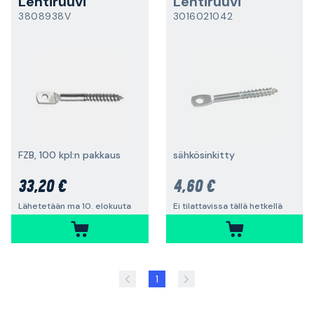
Lehtiruuvi
Lehtiruuvi
3808938V
3016021042
FZB, 100 kpl:n pakkaus
sähkösinkitty
33,20 €
4,60 €
Lähetetään ma 10. elokuuta
Ei tilattavissa tällä hetkellä
1