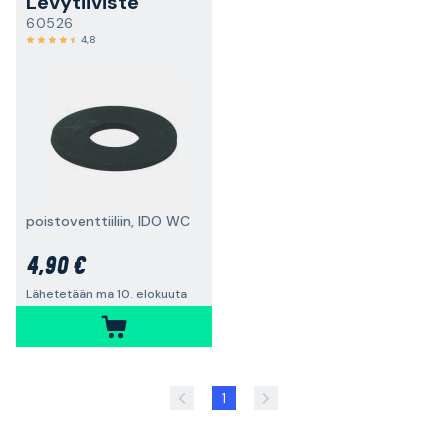
Levytiiviste
60526
4,8
poistoventtiiliin, IDO WC
4,90 €
Lähetetään ma 10. elokuuta
1