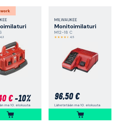
 work
KEE
MILWAUKEE
oimilaturi
Monitoimilaturi
6
M12-18 C
4,3
4,5
96,50 €
40 €
-10%
Lähetetään ma 10. elokuuta
än ma 10. elokuuta