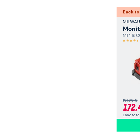
Back to
MILWAU
Monit
M1418C
191,60 €
172,
Lähetetä