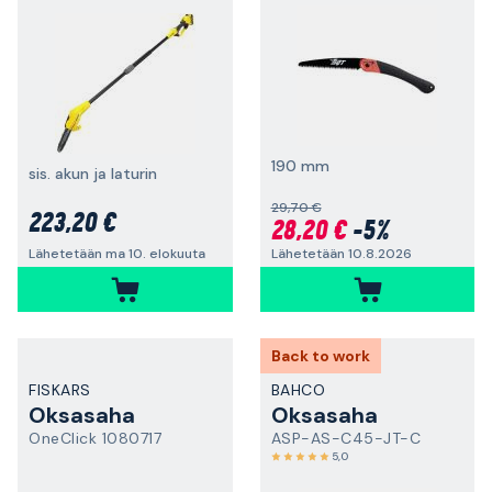
190 mm
sis. akun ja laturin
29,70 €
223,20 €
28,20 €
-5%
Lähetetään 10.8.2026
Lähetetään ma 10. elokuuta
Back to work
FISKARS
BAHCO
Oksasaha
Oksasaha
OneClick 1080717
ASP-AS-C45-JT-C
5,0