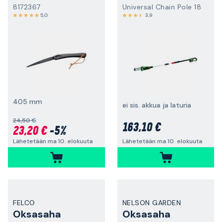
8172367
Universal Chain Pole 18
5,0
3,9
405 mm
ei sis. akkua ja laturia
24,50 €
163,10 €
23,20 €
-5%
Lähetetään ma 10. elokuuta
Lähetetään ma 10. elokuuta
FELCO
NELSON GARDEN
Oksasaha
Oksasaha