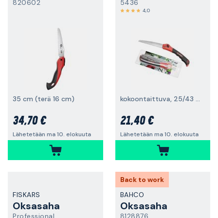
820602
5436
4,0
35 cm (terä 16 cm)
kokoontaittuva, 25/43 cm
34,70 €
21,40 €
Lähetetään ma 10. elokuuta
Lähetetään ma 10. elokuuta
Back to work
FISKARS
BAHCO
Oksasaha
Oksasaha
Professional
8128876