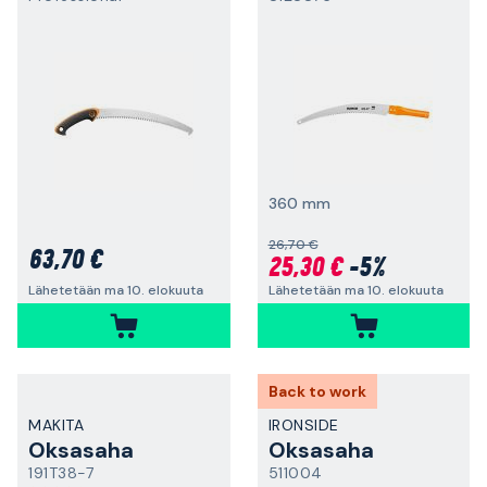
360 mm
26,70 €
63,70 €
25,30 €
-5%
Lähetetään ma 10. elokuuta
Lähetetään ma 10. elokuuta
Back to work
MAKITA
IRONSIDE
Oksasaha
Oksasaha
191T38-7
511004