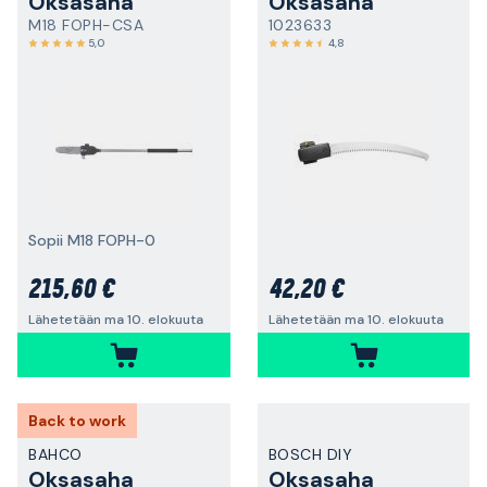
Oksasaha
Oksasaha
M18 FOPH-CSA
1023633
5,0
4,8
Sopii M18 FOPH-0
215,60 €
42,20 €
Lähetetään ma 10. elokuuta
Lähetetään ma 10. elokuuta
Back to work
BAHCO
BOSCH DIY
Oksasaha
Oksasaha