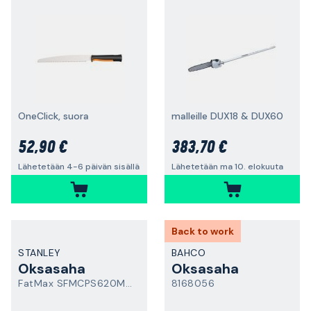
OneClick, suora
malleille DUX18 & DUX60
52,90 €
383,70 €
Lähetetään 4-6 päivän sisällä
Lähetetään ma 10. elokuuta
Back to work
STANLEY
BAHCO
Oksasaha
Oksasaha
FatMax SFMCPS620M1-QW
8168056