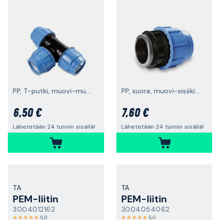
PP, T-putki, muovi-muovi-muovi
PP, suora, muovi-sisäkierre
6,50 €
7,60 €
Lähetetään 24 tunnin sisällä!
Lähetetään 24 tunnin sisällä!
TA
TA
PEM-liitin
PEM-liitin
3004012162
3004054062
5,0
5,0