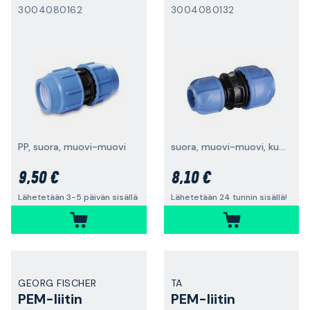
3004080162
3004080132
PP, suora, muovi-muovi
suora, muovi-muovi, kutistettu, 25 x 20
9,50 €
8,10 €
Lähetetään 3-5 päivän sisällä
Lähetetään 24 tunnin sisällä!
GEORG FISCHER
TA
PEM-liitin
PEM-liitin