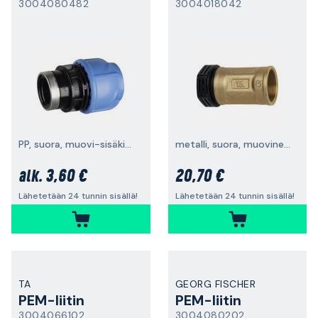
3004080482
3004018042
PP, suora, muovi-sisäkierre, kutistettu
metalli, suora, muovinen sisäkierre
3,60 €
20,70 €
alk.
Lähetetään 24 tunnin sisällä!
Lähetetään 24 tunnin sisällä!
TA
GEORG FISCHER
PEM-liitin
PEM-liitin
3004066102
3004080202