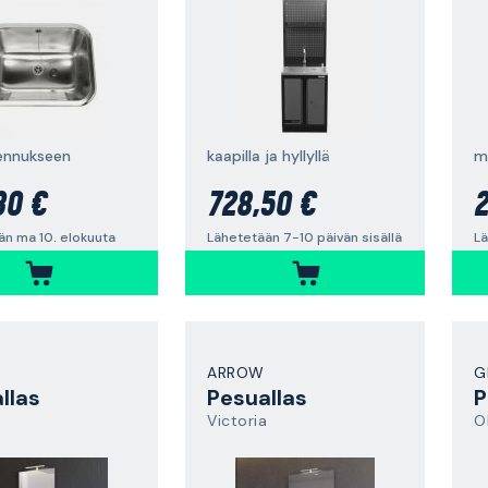
ennukseen
kaapilla ja hyllyllä
m
30 €
728,50 €
2
än ma 10. elokuuta
Lähetetään 7-10 päivän sisällä
Lä
ARROW
G
llas
Pesuallas
P
Victoria
O