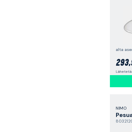
alta as
293,
Lähetetä
NIMO
Pesua
803212