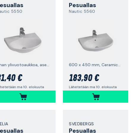
esuallas
Pesuallas
autic 5550
Nautic 5560
ilman ylivuotoaukkoa, asennettavaksi pulteilla/kannakkeilla
600 x 450 mm, Ceramicplus
1,40 €
183,90 €
hetetään ma 10. elokuuta
Lähetetään ma 10. elokuuta
ELIA
SVEDBERGS
esuallas
Pesuallas