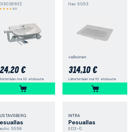
013028932
Hav 5053
5,0
valkoinen
24,20 €
314,10 €
hetetään ma 10. elokuuta
Lähetetään ma 10. elokuuta
USTAVSBERG
INTRA
esuallas
Pesuallas
autic 5556
ED2-0