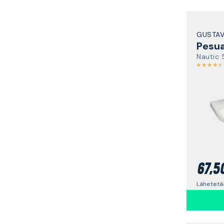
GUSTA
Pesua
Nautic
67,5
Lähetetä