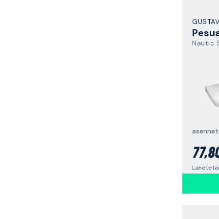
GUSTA
Pesua
Nautic
77,8
Lähetetä