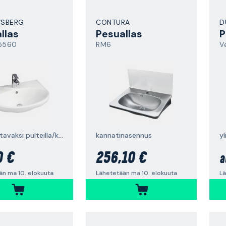
VSBERG
CONTURA
D
llas
Pesuallas
P
 5560
RM6
V
asennettavaksi pulteilla/kannakkeilla, 60 cm
kannatinasennus
0 €
256,10 €
a
än ma 10. elokuuta
Lähetetään ma 10. elokuuta
Lä