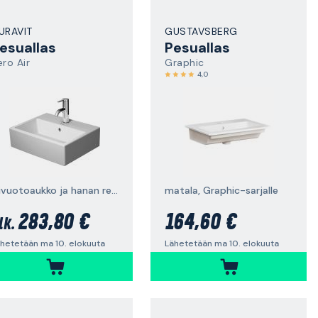
URAVIT
GUSTAVSBERG
esuallas
Pesuallas
ero Air
Graphic
4,0
ylivuotoaukko ja hanan reikä
matala, Graphic-sarjalle
283,80 €
164,60 €
lk.
hetetään ma 10. elokuuta
Lähetetään ma 10. elokuuta