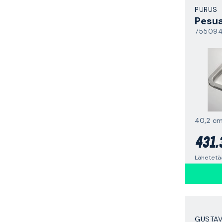
PURUS
Pesua
75509
40,2 c
431,
Lähetetä
GUSTA