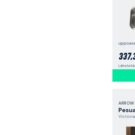
uppoas
337,
Lähetetä
ARROW
Pesua
Victoria