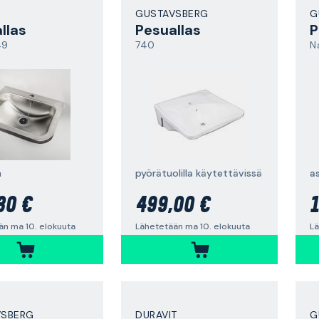
GUSTAVSBERG
G
llas
Pesuallas
P
49
740
N
m
pyörätuolilla käytettävissä
30 €
499,00 €
1
än ma 10. elokuuta
Lähetetään ma 10. elokuuta
Lä
VSBERG
DURAVIT
G