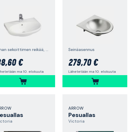
ilman sekoittimen reikää, pultti-/kannakekiinnitys
Seinäasennus
8,60 €
279,70 €
hetetään ma 10. elokuuta
Lähetetään ma 10. elokuuta
RROW
ARROW
esuallas
Pesuallas
ictoria
Victoria