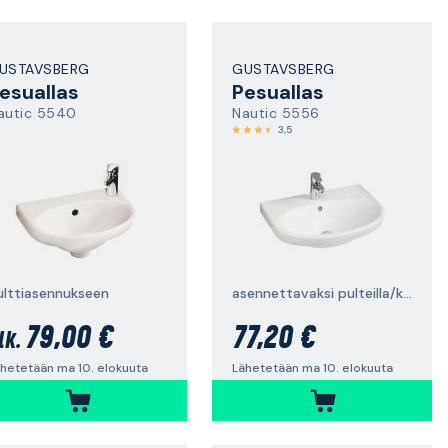
USTAVSBERG
GUSTAVSBERG
esuallas
Pesuallas
autic 5540
Nautic 5556
3,5
ulttiasennukseen
asennettavaksi pulteilla/kannakkeilla, 56 cm
79,00 €
77,20 €
lk.
hetetään ma 10. elokuuta
Lähetetään ma 10. elokuuta