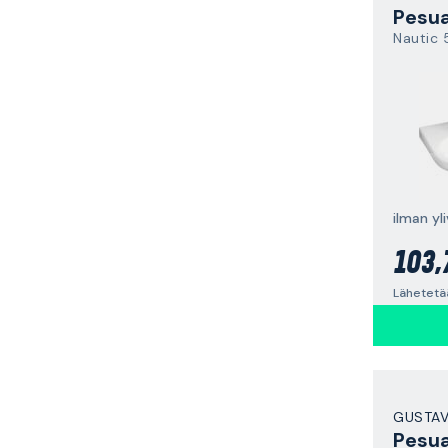
Pesua
Nautic
103,
Lähetetä
GUSTA
Pesua