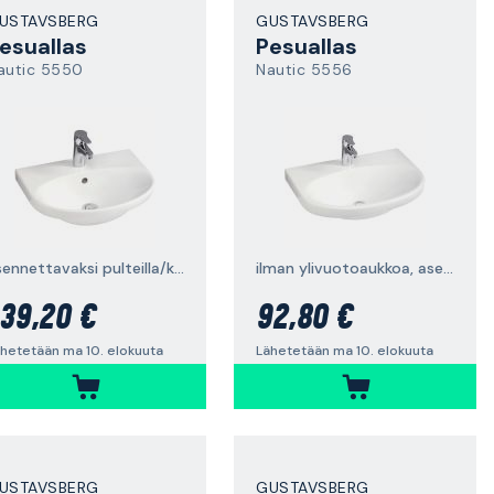
USTAVSBERG
GUSTAVSBERG
esuallas
Pesuallas
autic 5550
Nautic 5556
asennettavaksi pulteilla/kannakkeilla
ilman ylivuotoaukkoa, asennettavaksi pulteilla/kannakkeilla
39,20 €
92,80 €
hetetään ma 10. elokuuta
Lähetetään ma 10. elokuuta
USTAVSBERG
GUSTAVSBERG