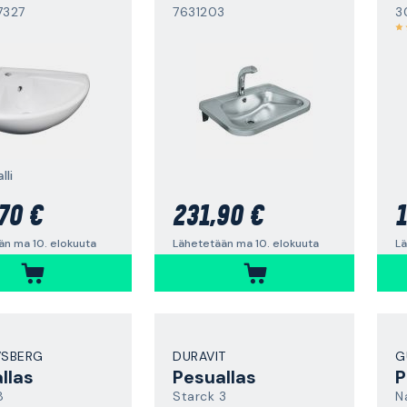
7327
7631203
3
lli
70 €
231,90 €
1
än ma 10. elokuuta
Lähetetään ma 10. elokuuta
Lä
VSBERG
DURAVIT
G
llas
Pesuallas
P
8
Starck 3
N