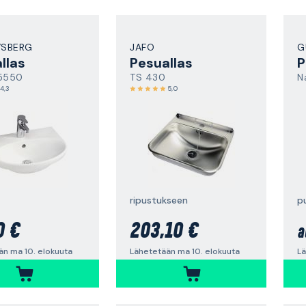
VSBERG
JAFO
G
llas
Pesuallas
P
 5550
TS 430
N
4,3
5,0
ripustukseen
p
0 €
203,10 €
a
än ma 10. elokuuta
Lähetetään ma 10. elokuuta
Lä