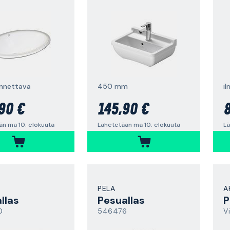
ennettava
450 mm
90 €
145,90 €
8
än ma 10. elokuuta
Lähetetään ma 10. elokuuta
Lä
PELA
A
llas
Pesuallas
P
0
546476
V