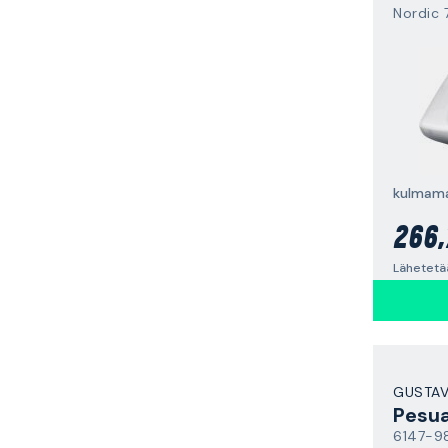
Nordic 
kulmama
266,
Lähetetä
GUSTA
Pesua
6147-9