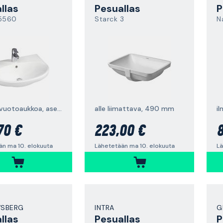
llas
Pesuallas
P
 5560
Starck 3
N
ilman ylivuotoaukkoa, asennettavaksi pulteilla/kannakkeilla
alle liimattava, 490 mm
70 €
223,00 €
8
än ma 10. elokuuta
Lähetetään ma 10. elokuuta
Lä
VSBERG
INTRA
G
llas
Pesuallas
P