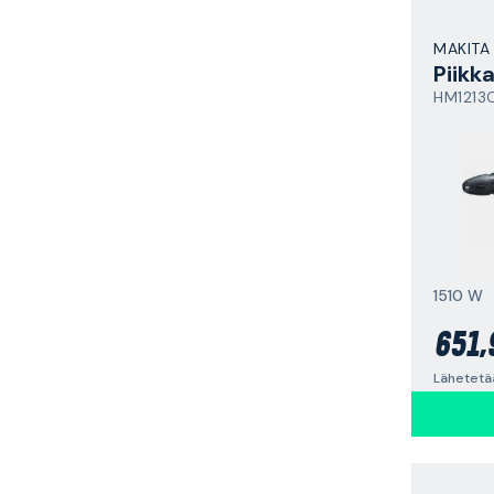
MAKITA
Piikk
HM1213
1510 W
651,
Lähetetää