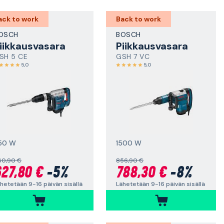
ack to work
Back to work
OSCH
BOSCH
iikkausvasara
Piikkausvasara
SH 5 CE
GSH 7 VC
5,0
5,0
150 W
1500 W
60,90 €
856,90 €
27,80 €
-5%
788,30 €
-8%
hetetään 9-16 päivän sisällä
Lähetetään 9-16 päivän sisällä