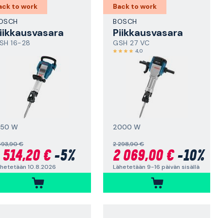
ack to work
Back to work
OSCH
BOSCH
iikkausvasara
Piikkausvasara
SH 16-28
GSH 27 VC
4,0
750 W
2000 W
593,90 €
2 298,90 €
 514,20 €
-5%
2 069,00 €
-10%
hetetään 10.8.2026
Lähetetään 9-16 päivän sisällä