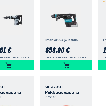
ilman akkua ja laturia
1
61 €
658,90 €
1
n 9-16 päivän sisällä
Lähetetään 9-11 päivän sisällä
Lä
KEE
MILWAUKEE
ausvasara
Piikkausvasara
H
K 2628H