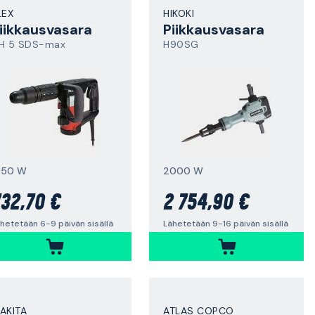
LEX
HIKOKI
iikkausvasara
Piikkausvasara
H 5 SDS-max
H90SG
050 W
2000 W
32,70 €
2 754,90 €
hetetään 6-9 päivän sisällä
Lähetetään 9-16 päivän sisällä
AKITA
ATLAS COPCO