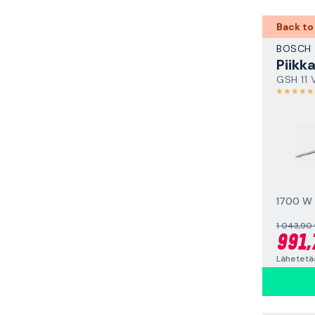
Back to
BOSCH
Piikk
GSH 11 
1700 W
1 043,90
991,
Lähetetää