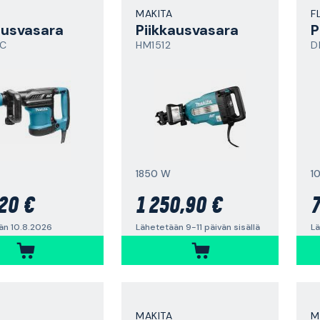
MAKITA
F
ausvasara
Piikkausvasara
P
1C
HM1512
D
1850 W
1
20 €
1 250,90 €
7
än 10.8.2026
Lähetetään 9-11 päivän sisällä
Lä
MAKITA
M