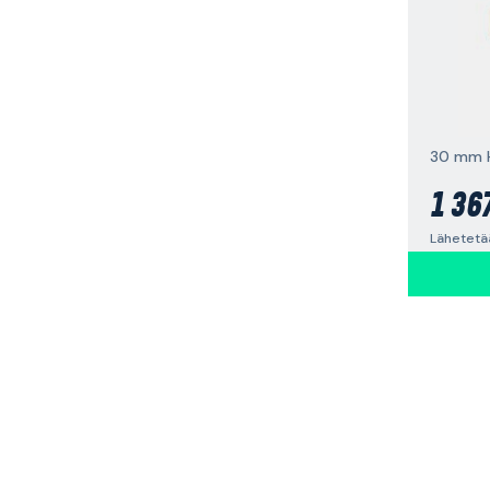
30 mm 
1 36
Lähetetää