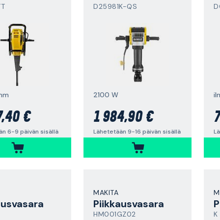
TT
D25981K-QS
D
mm
2100 W
il
7,40 €
1 984,90 €
7
n 6-9 päivän sisällä
Lähetetään 9-16 päivän sisällä
Lä
MAKITA
M
ausvasara
Piikkausvasara
P
HM001GZ02
K