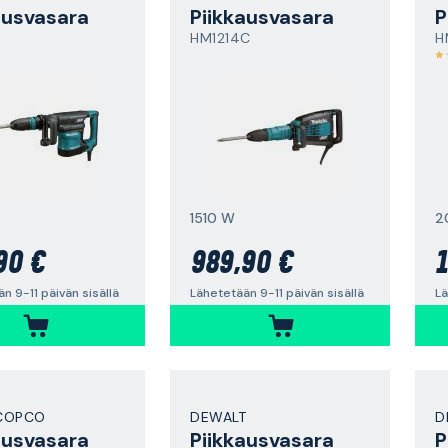
ausvasara
Piikkausvasara
P
HM1214C
H
1510 W
2
90 €
989,90 €
1
n 9-11 päivän sisällä
Lähetetään 9-11 päivän sisällä
Lä
COPCO
DEWALT
D
ausvasara
Piikkausvasara
P