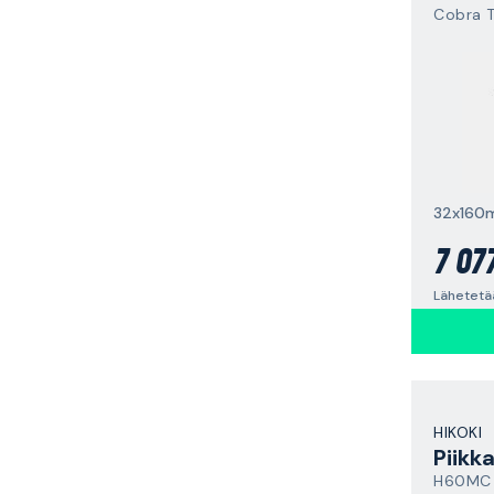
Cobra 
32x160
7 07
Lähetetää
HIKOKI
Piikk
H60MC