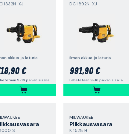
CH832N-XJ
DCH892N-XJ
man akkua ja laturia
ilman akkua ja laturia
18,90 €
991,90 €
hetetään 9-16 päivän sisällä
Lähetetään 9-16 päivän sisällä
ILWAUKEE
MILWAUKEE
iikkausvasara
Piikkausvasara
 1000 S
K 1528 H