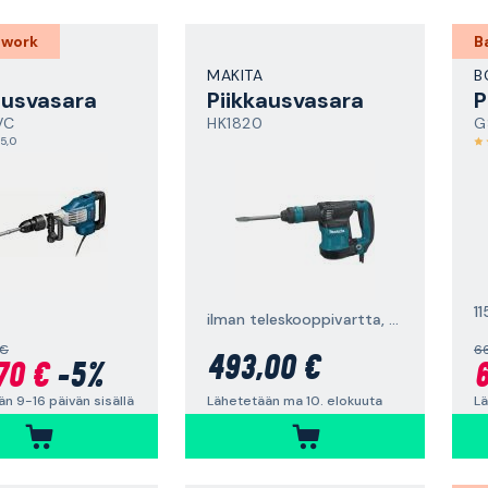
 work
B
MAKITA
B
ausvasara
Piikkausvasara
P
VC
HK1820
G
5,0
1
ilman teleskooppivartta, 550 W
 €
6
493,00 €
70 €
-5%
6
Lähetetään ma 10. elokuuta
n 9-16 päivän sisällä
Lä