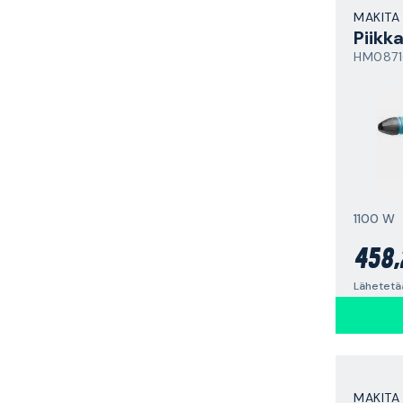
MAKITA
Piikk
HM087
1100 W
458,
Lähetetä
MAKITA