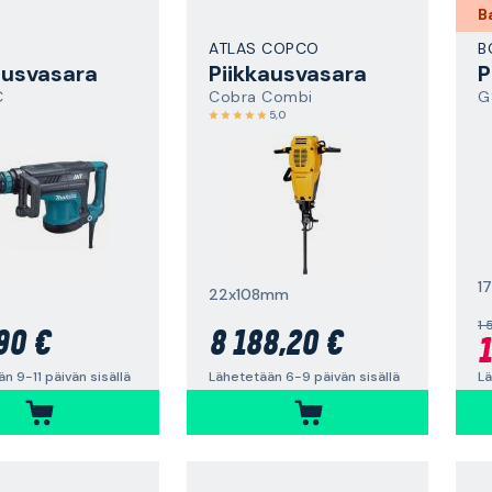
B
ATLAS COPCO
B
ausvasara
Piikkausvasara
P
C
Cobra Combi
G
5,0
1
22x108mm
1 
90 €
8 188,20 €
1
n 9-11 päivän sisällä
Lähetetään 6-9 päivän sisällä
Lä