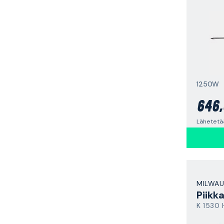
1250W
646,
Lähetetää
MILWAU
Piikk
K 1530 