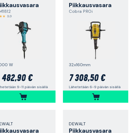
iikkausvasara
Piikkausvasara
M1812
Cobra PROi
3,0
000 W
32x160mm
 482,90 €
7 308,50 €
hetetään 9-11 päivän sisällä
Lähetetään 6-9 päivän sisällä
EWALT
DEWALT
iikkausvasara
Piikkausvasara