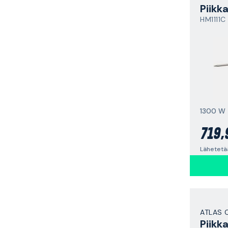
Piikk
HM1111C
1300 W
719,
Lähetetää
ATLAS 
Piikk