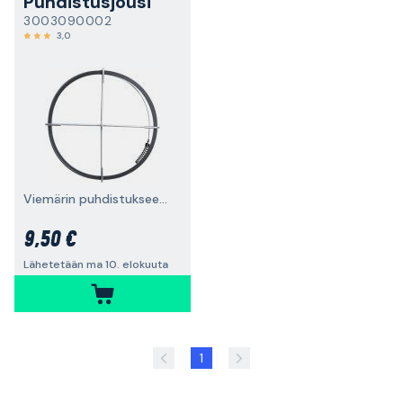
Puhdistusjousi
3003090002
3,0
Viemärin puhdistukseen, 6 mm x 7,5 m
9,50 €
Lähetetään ma 10. elokuuta
1