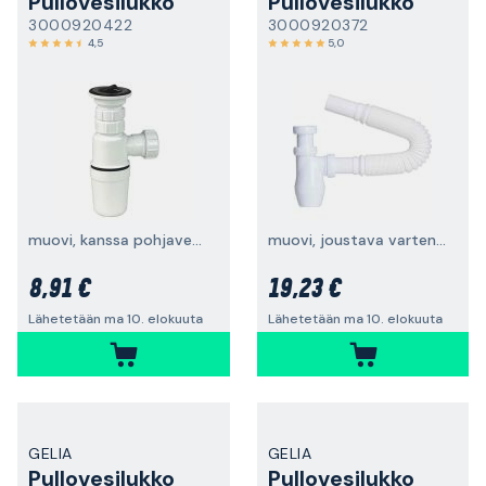
Pullovesilukko
Pullovesilukko
3000920422
3000920372
4,5
5,0
muovi, kanssa pohjaventtiili, 32mm putki
muovi, joustava varten 32 mm putki
8,91 €
19,23 €
Lähetetään ma 10. elokuuta
Lähetetään ma 10. elokuuta
GELIA
GELIA
Pullovesilukko
Pullovesilukko