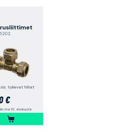
rusliittimet
5202
 sis. tukevat hihat
0 €
än ma 10. elokuuta