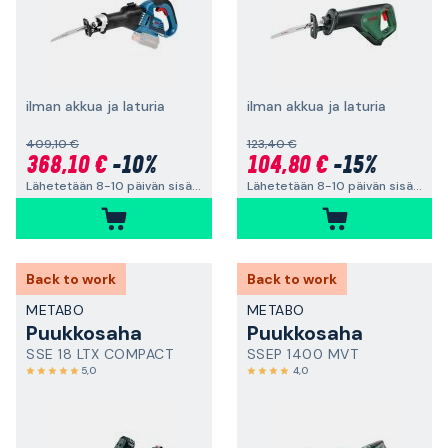
ilman akkua ja laturia
ilman akkua ja laturia
409,10 €
123,40 €
368,10 €
-10%
104,80 €
-15%
Lähetetään 8-10 päivän sisällä
Lähetetään 8-10 päivän sisällä
Back to work
Back to work
METABO
METABO
Puukkosaha
Puukkosaha
SSE 18 LTX COMPACT
SSEP 1400 MVT
5,0
4,0