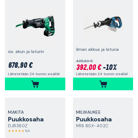
ilman akkua ja laturia
sis. akun ja laturin
435,60 €
678,90 €
392,00 €
-10%
Lähetetään 24 tunnin sisällä!
Lähetetään 24 tunnin sisällä!
MAKITA
MILWAUKEE
Puukkosaha
Puukkosaha
DJR360Z
M18 BSX-402C
5,0