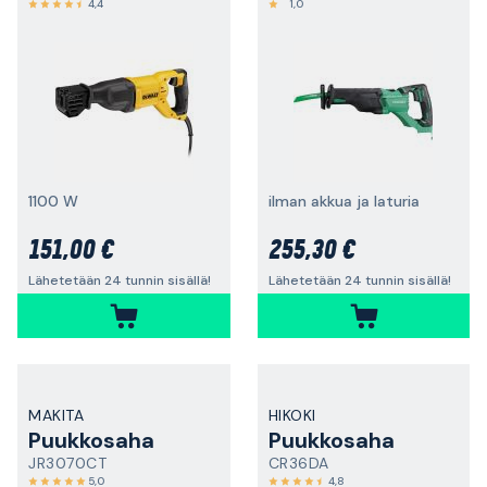
4,4
1,0
1100 W
ilman akkua ja laturia
151,00 €
255,30 €
Lähetetään 24 tunnin sisällä!
Lähetetään 24 tunnin sisällä!
MAKITA
HIKOKI
Puukkosaha
Puukkosaha
JR3070CT
CR36DA
5,0
4,8