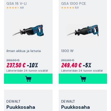
GSA 18 V-LI
GSA 1300 PCE
4,8
5,0
ilman akkua ja laturia
1300 W
263,90 €
262,60 €
237,50 €
-10%
249,40 €
-5%
Lähetetään 24 tunnin sisällä!
Lähetetään 24 tunnin sisällä!
DEWALT
DEWALT
Puukkosaha
Puukkosaha