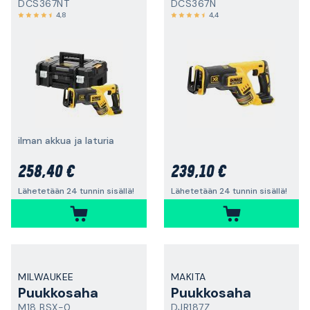
DCS367NT
DCS367N
4,8
4,4
ilman akkua ja laturia
258,40 €
239,10 €
Lähetetään 24 tunnin sisällä!
Lähetetään 24 tunnin sisällä!
MILWAUKEE
MAKITA
Puukkosaha
Puukkosaha
M18 BSX-0
DJR187Z