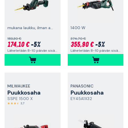
mukana laukku, ilman akkua ja laturia
1400 W
183,30 €
374,70 €
174,10 €
-5%
355,90 €
-5%
Lähetetään 8-10 päivän sisällä
Lähetetään 8-10 päivän sisällä
MILWAUKEE
PANASONIC
Puukkosaha
Puukkosaha
SSPE 1500 X
EY45A1X32
3,7