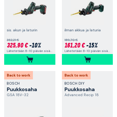
sis. akun ja laturin
ilman akkua ja laturia
362,21 €
189,70 €
325,90 €
-10%
161,20 €
-15%
Lähetetään 8-10 päivän sisällä
Lähetetään 8-10 päivän sisällä
Back to work
Back to work
BOSCH
BOSCH DIY
Puukkosaha
Puukkosaha
GSA 18V-32
Advanced Recip 18