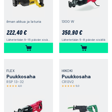
ilman akkua ja laturia
1300 W
222,40 €
350,90 €
Lähetetään 9-15 päivän sisällä
Lähetetään 5-8 päivän sisällä
FLEX
HIKOKI
Puukkosaha
Puukkosaha
RSP 13-32
CR13V2
4,0
5,0