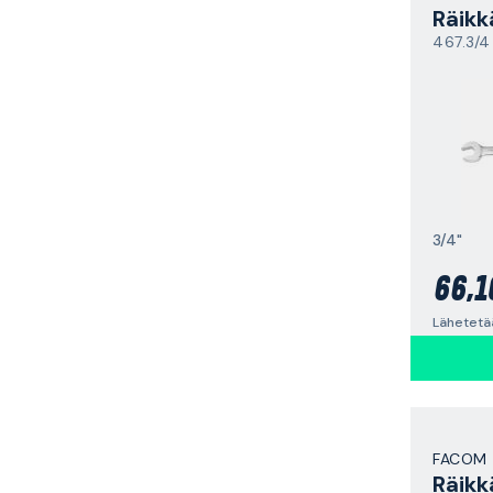
Räikk
467.3/4
3/4"
66,1
FACOM
Räikk