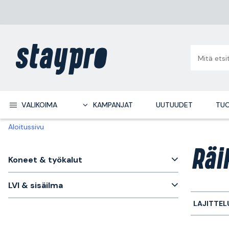
VALIKOIMA
KAMPANJAT
UUTUUDET
TUO
Aloitussivu
Räi
Koneet & työkalut
LVI & sisäilma
LAJITTEL