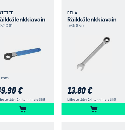
ATETTE
PELA
äikkälenkkiavain
Räikkälenkkiavain
882061
565685
2 mm
9,90 €
13,80 €
hetetään 24 tunnin sisällä!
Lähetetään 24 tunnin sisällä!