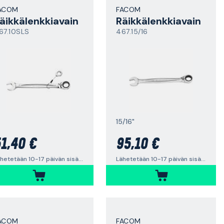
ACOM
FACOM
äikkälenkkiavain
Räikkälenkkiavain
67.10SLS
467.15/16
15/16"
1,40 €
95,10 €
Lähetetään 10-17 päivän sisällä
Lähetetään 10-17 päivän sisällä
ACOM
FACOM