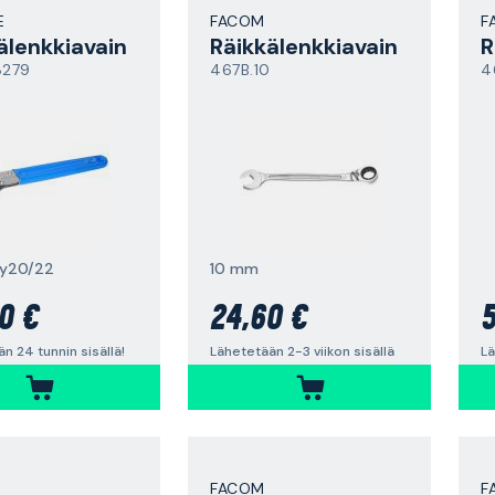
E
FACOM
F
älenkkiavain
Räikkälenkkiavain
R
279
467B.10
4
Dy20/22
10 mm
0 €
24,60 €
5
n 24 tunnin sisällä!
Lähetetään 2-3 viikon sisällä
FACOM
F