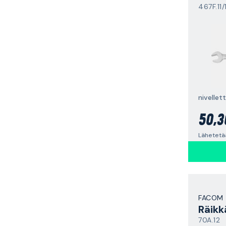
467F.11/
nivellett
50,3
FACOM
Räikk
70A.12