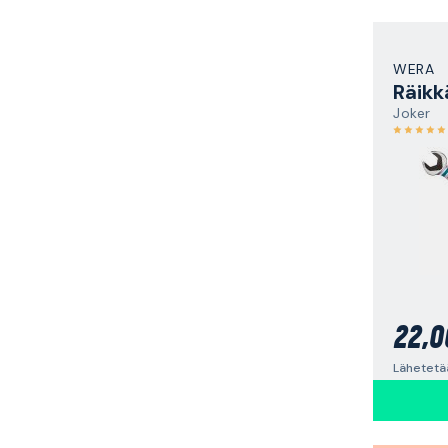
WERA
Räikk
Joker
22,0
Lähetetää