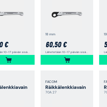
18 mm
1
0 €
60,50 €
5
Lähetetään 10-17 päivän sisällä
Lähetetään 10-17 päivän sisällä
FACOM
F
älenkkiavain
Räikkälenkkiavain
R
70A.27
7