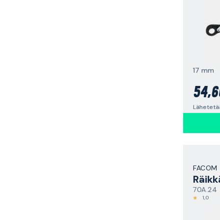
17 mm
54,6
FACOM
Räikk
70A.24
1,0