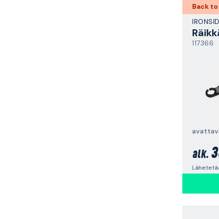
Back to
IRONSI
Räikk
117366
avattav
3
alk.
Lähetetää