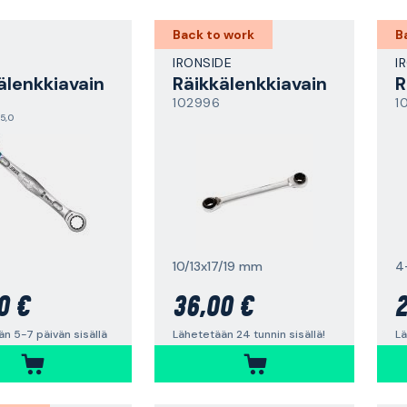
Back to work
B
IRONSIDE
I
älenkkiavain
Räikkälenkkiavain
R
102996
1
5,0
10/13x17/19 mm
4
0 €
36,00 €
2
n 5-7 päivän sisällä
Lähetetään 24 tunnin sisällä!
Lä