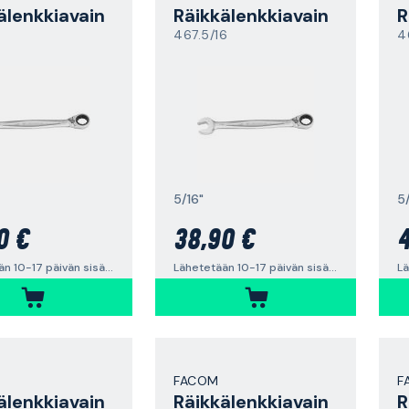
älenkkiavain
Räikkälenkkiavain
R
467.5/16
4
5/16"
5
0 €
38,90 €
4
Lähetetään 10-17 päivän sisällä
Lähetetään 10-17 päivän sisällä
FACOM
F
älenkkiavain
Räikkälenkkiavain
R