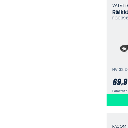
VATETT
Räikk
FG0398
NV 32 
69,9
Lähetetää
FACOM