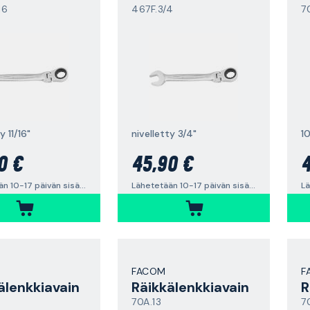
16
467F.3/4
7
y 11/16"
nivelletty 3/4"
1
0 €
45,90 €
4
Lähetetään 10-17 päivän sisällä
Lähetetään 10-17 päivän sisällä
FACOM
F
älenkkiavain
Räikkälenkkiavain
R
70A.13
7