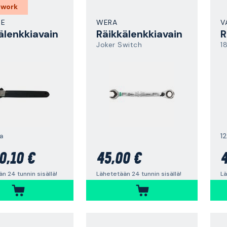
 work
DE
WERA
V
älenkkiavain
Räikkälenkkiavain
R
Joker Switch
1
a
1
0,10 €
45,00 €
4
n 24 tunnin sisällä!
Lähetetään 24 tunnin sisällä!
Lä