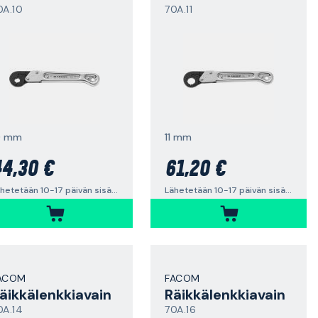
0A.10
70A.11
0 mm
11 mm
4,30 €
61,20 €
Lähetetään 10-17 päivän sisällä
Lähetetään 10-17 päivän sisällä
ACOM
FACOM
äikkälenkkiavain
Räikkälenkkiavain
0A.14
70A.16