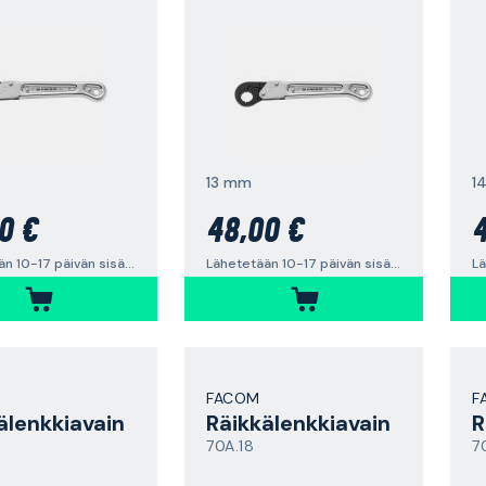
13 mm
1
0 €
48,00 €
4
Lähetetään 10-17 päivän sisällä
Lähetetään 10-17 päivän sisällä
FACOM
F
älenkkiavain
Räikkälenkkiavain
R
70A.18
7