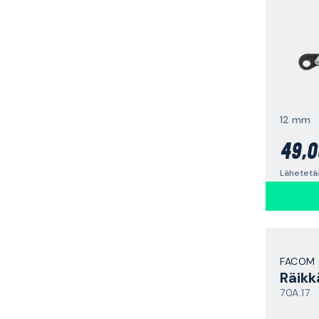
12 mm
49,0
FACOM
Räikk
70A.17