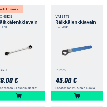
ack to work
RONSIDE
VATETTE
äikkälenkkiavain
Räikkälenkkiavain
00711
1878198
-in-1
15 mm
8,00 €
45,00 €
hetetään 24 tunnin sisällä!
Lähetetään 24 tunnin sisällä!