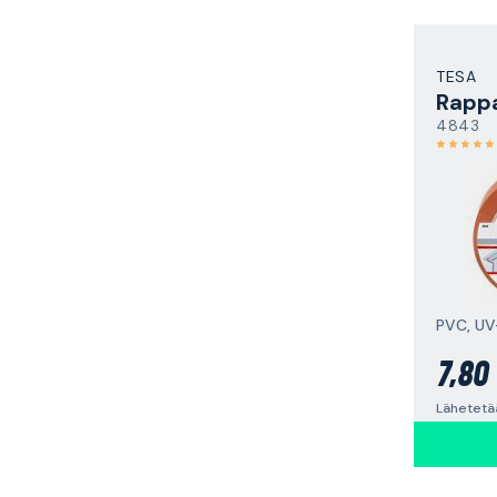
TESA
Rappa
4843
7,80
Lähetetää