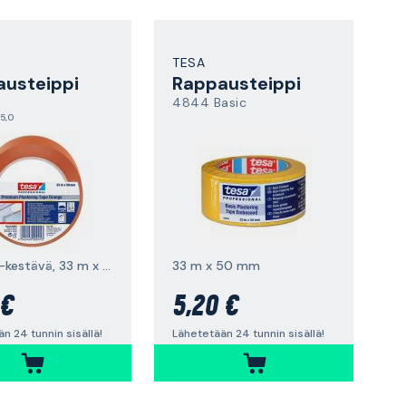
TESA
usteippi
Rappausteippi
4844 Basic
5,0
PVC, UV-kestävä, 33 m x 50 mm, oranssi
33 m x 50 mm
 €
5,20 €
n 24 tunnin sisällä!
Lähetetään 24 tunnin sisällä!