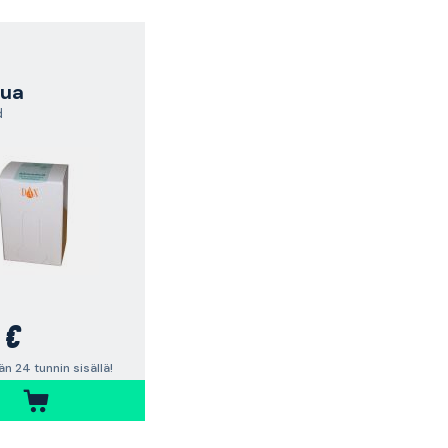
pua
d
 €
n 24 tunnin sisällä!