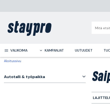
VALIKOIMA
KAMPANJAT
UUTUUDET
TUO
Aloitussivu
Sai
Autotalli & työpaikka
LAJITTEL