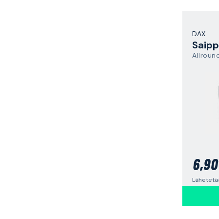
DAX
Saip
Allroun
6,90
Lähetetää