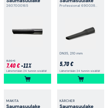
Saumasuulake
Saumasuulake
2607000165
Professional 69003850
DN35, 210 mm
8,30 €
5,70 €
7,40 €
-11%
Lähetetään 24 tunnin sisällä!
Lähetetään 24 tunnin sisällä!
MAKITA
KÄRCHER
Saumasuulake
Saumasuulake