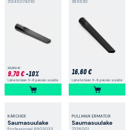
31345074010
385530
10,80 €
16,60 €
9,70 €
-10%
Lähetetään 5-8 päivän sisällä
Lähetetään 5-8 päivän sisällä
KÄRCHER
PULLMAN ERMATOR
Saumasuulake
Saumasuulake
Professional 69030330
7326001